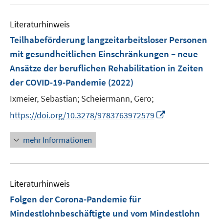
u
n
e
Literaturhinweis
m
F
Teilhabeförderung langzeitarbeitsloser Personen
e
mit gesundheitlichen Einschränkungen – neue
n
Ansätze der beruflichen Rehabilitation in Zeiten
s
der COVID-19-Pandemie
(2022)
t
e
Ixmeier, Sebastian;
Scheiermann, Gero;
r
I
https://doi.org/10.3278/9783763972579
ö
n
f
n
mehr Informationen
f
e
n
u
e
e
n
Literaturhinweis
m
F
Folgen der Corona-Pandemie für
e
Mindestlohnbeschäftigte und vom Mindestlohn