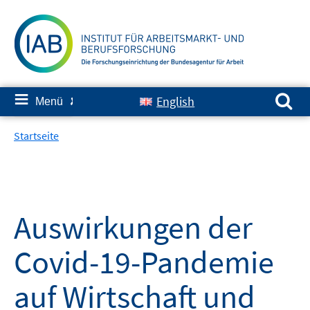
Springe
zum
Inhalt
Suchen nach:
≡
English
Menü
✘
Startseite
Auswirkungen der
Covid-19-Pandemie
auf Wirtschaft und