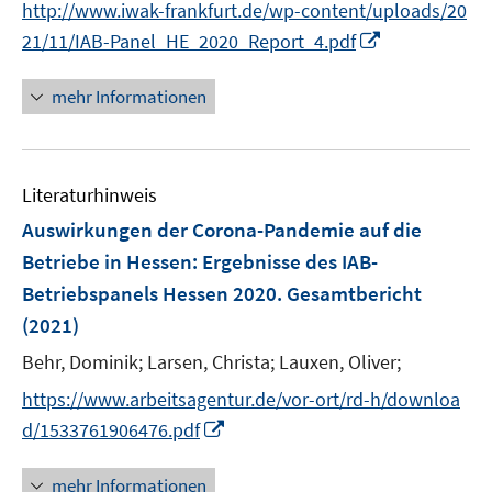
http://www.iwak-frankfurt.de/wp-content/uploads/20
r
I
21/11/IAB-Panel_HE_2020_Report_4.pdf
ö
n
f
n
mehr Informationen
f
e
n
u
e
e
n
Literaturhinweis
m
F
Auswirkungen der Corona-Pandemie auf die
e
Betriebe in Hessen
:
Ergebnisse des IAB-
n
Betriebspanels Hessen 2020. Gesamtbericht
s
(2021)
t
e
Behr, Dominik;
Larsen, Christa;
Lauxen, Oliver;
r
https://www.arbeitsagentur.de/vor-ort/rd-h/downloa
ö
I
d/1533761906476.pdf
f
n
f
n
mehr Informationen
n