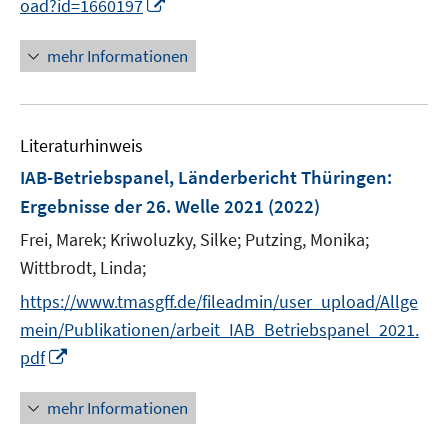
f
I
oad?id=1660197
ö
n
n
f
e
n
mehr Informationen
f
n
e
n
u
e
e
n
Literaturhinweis
m
F
IAB-Betriebspanel, Länderbericht Thüringen
:
e
Ergebnisse der 26. Welle 2021
(2022)
n
Frei, Marek;
Kriwoluzky, Silke;
Putzing, Monika;
s
t
Wittbrodt, Linda;
e
https://www.tmasgff.de/fileadmin/user_upload/Allge
r
mein/Publikationen/arbeit_IAB_Betriebspanel_2021.
ö
I
pdf
f
n
f
n
mehr Informationen
n
e
e