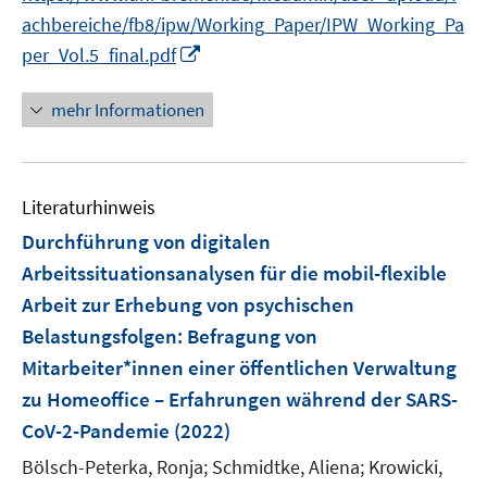
r
achbereiche/fb8/ipw/Working_Paper/IPW_Working_Pa
ö
I
per_Vol.5_final.pdf
f
n
f
n
mehr Informationen
n
e
e
u
n
e
Literaturhinweis
m
F
Durchführung von digitalen
e
Arbeitssituationsanalysen für die mobil-flexible
n
Arbeit zur Erhebung von psychischen
s
Belastungsfolgen
:
Befragung von
t
e
Mitarbeiter*innen einer öffentlichen Verwaltung
r
zu Homeoffice – Erfahrungen während der SARS-
ö
CoV-2-Pandemie
(2022)
f
Bölsch-Peterka, Ronja;
Schmidtke, Aliena;
Krowicki,
f