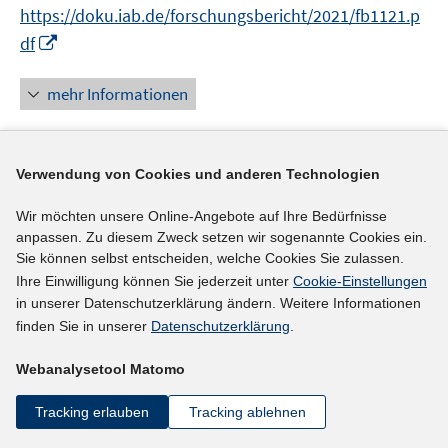
n
f
https://doku.iab.de/forschungsbericht/2021/fb1121.p
u
e
e
r
n
f
I
e
df
u
u
ö
e
n
n
m
e
e
f
u
e
n
F
mehr Informationen
m
m
f
e
n
e
e
F
F
n
m
u
n
e
e
e
F
e
s
n
n
n
e
Verwendung von Cookies und anderen Technologien
Literaturhinweis
m
t
s
s
n
F
e
Der coronabedingte Anstieg der Arbeitslosigkeit
t
t
Wir möchten unsere Online-Angebote auf Ihre Bedürfnisse
s
e
r
e
e
anpassen. Zu diesem Zweck setzen wir sogenannte Cookies ein.
in Baden-Württemberg
(2021)
t
n
ö
Sie können selbst entscheiden, welche Cookies Sie zulassen.
r
r
e
I
Faißt, Christian;
Hamann, Silke
;
Jahn, Daniel;
s
f
Ihre Einwilligung können Sie jederzeit unter
Cookie-Einstellungen
ö
ö
r
n
t
f
in unserer Datenschutzerklärung ändern. Weitere Informationen
f
f
https://doku.iab.de/regional/BW/2021/regional_bw_0
ö
n
e
n
finden Sie in unserer
Datenschutzerklärung
.
f
f
I
f
121.pdf
e
r
e
n
n
n
f
Webanalysetool Matomo
u
ö
n
e
e
n
n
mehr Informationen
e
f
n
n
e
e
Tracking erlauben
Tracking ablehnen
m
f
u
n
F