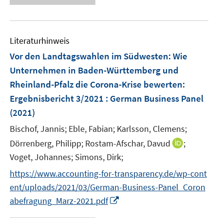
e
e
u
n
e
Literaturhinweis
m
F
Vor den Landtagswahlen im Südwesten: Wie
e
Unternehmen in Baden-Württemberg und
n
Rheinland-Pfalz die Corona-Krise bewerten
:
s
Ergebnisbericht 3/2021 : German Business Panel
t
e
(2021)
r
Bischof, Jannis;
Eble, Fabian;
Karlsson, Clemens;
ö
I
Dörrenberg, Philipp;
Rostam-Afschar, Davud
;
f
n
Voget, Johannes;
Simons, Dirk;
f
n
n
https://www.accounting-for-transparency.de/wp-cont
e
e
ent/uploads/2021/03/German-Business-Panel_Coron
u
n
I
abefragung_Marz-2021.pdf
e
n
m