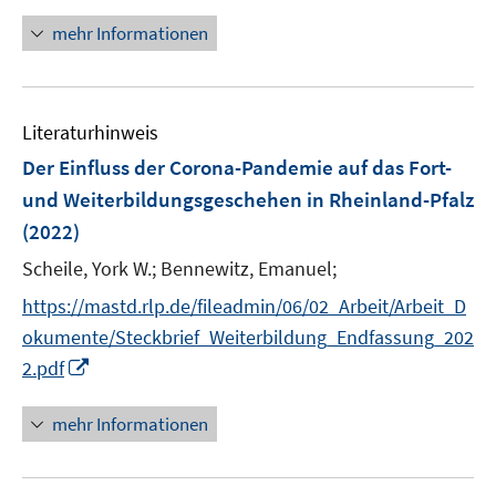
n
n
f
n
n
e
mehr Informationen
f
e
n
n
u
e
e
n
Literaturhinweis
m
F
Der Einfluss der Corona-Pandemie auf das Fort-
e
und Weiterbildungsgeschehen in Rheinland-Pfalz
n
(2022)
s
t
Scheile, York W.;
Bennewitz, Emanuel;
e
https://mastd.rlp.de/fileadmin/06/02_Arbeit/Arbeit_D
r
okumente/Steckbrief_Weiterbildung_Endfassung_202
ö
I
2.pdf
f
n
f
n
mehr Informationen
n
e
e
u
n