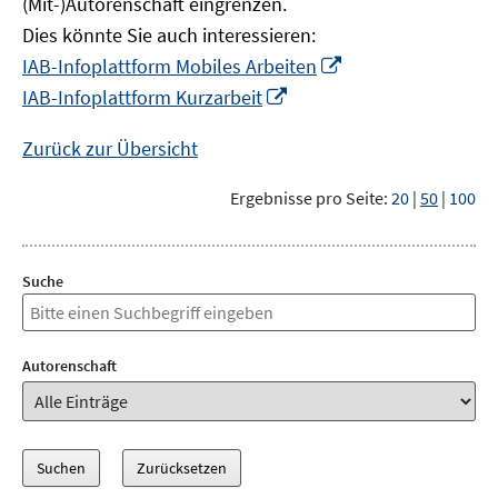
(Mit-)Autorenschaft eingrenzen.
Dies könnte Sie auch interessieren:
In
IAB-Infoplattform Mobiles Arbeiten
neuem
In
IAB-Infoplattform Kurzarbeit
Fenster
neuem
öffnen
Fenster
Zurück zur Übersicht
öffnen
Ergebnisse pro Seite:
20
|
50
|
100
Suche
Autorenschaft