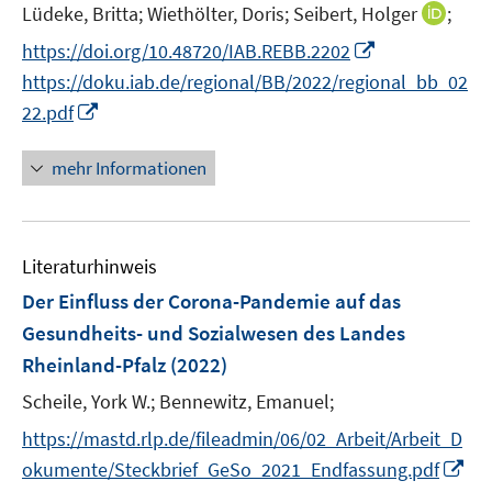
t
I
Lüdeke, Britta;
Wiethölter, Doris;
Seibert, Holger
;
f
e
n
f
I
https://doi.org/10.48720/IAB.REBB.2202
r
n
n
n
https://doku.iab.de/regional/BB/2022/regional_bb_02
ö
e
e
n
I
22.pdf
f
u
n
e
n
f
e
u
n
n
mehr Informationen
m
e
e
e
F
m
u
n
e
F
e
n
e
Literaturhinweis
m
s
n
F
Der Einfluss der Corona-Pandemie auf das
t
s
e
e
Gesundheits- und Sozialwesen des Landes
t
n
r
Rheinland-Pfalz
(2022)
e
s
ö
r
t
Scheile, York W.;
Bennewitz, Emanuel;
f
ö
e
f
https://mastd.rlp.de/fileadmin/06/02_Arbeit/Arbeit_D
f
r
n
I
okumente/Steckbrief_GeSo_2021_Endfassung.pdf
f
ö
e