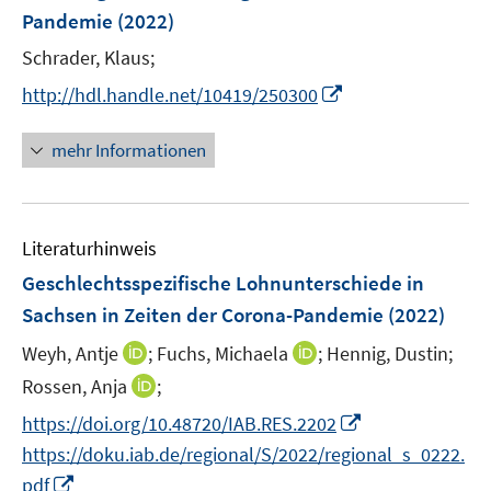
n
Pandemie
(2022)
s
t
Schrader, Klaus;
e
I
http://hdl.handle.net/10419/250300
r
n
ö
n
mehr Informationen
f
e
f
u
n
e
e
Literaturhinweis
m
n
F
Geschlechtsspezifische Lohnunterschiede in
e
Sachsen in Zeiten der Corona-Pandemie
(2022)
n
I
I
Weyh, Antje
;
Fuchs, Michaela
;
Hennig, Dustin;
s
n
n
t
I
Rossen, Anja
;
n
n
e
n
I
https://doi.org/10.48720/IAB.RES.2202
e
e
r
n
n
https://doku.iab.de/regional/S/2022/regional_s_0222.
u
u
ö
e
n
I
e
e
pdf
f
u