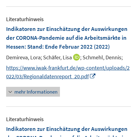
n
m
u
e
F
e
n
e
Literaturhinweis
m
n
F
Indikatoren zur Einschätzung der Auswirkungen
s
e
der CORONA-Pandemie auf die Arbeitsmärkte in
t
n
e
Hessen
:
Stand: Ende Februar 2022
(2022)
s
r
t
I
Demireva, Lora;
Schäfer, Lisa
;
Schmehl, Dennis;
ö
e
n
f
https://www.iwak-frankfurt.de/wp-content/uploads/2
r
n
f
I
022/03/Regionaldatenreport_20.pdf
ö
e
n
n
f
u
e
n
mehr Informationen
f
e
n
e
n
m
u
e
F
e
n
e
Literaturhinweis
m
n
F
Indikatoren zur Einschätzung der Auswirkungen
s
e