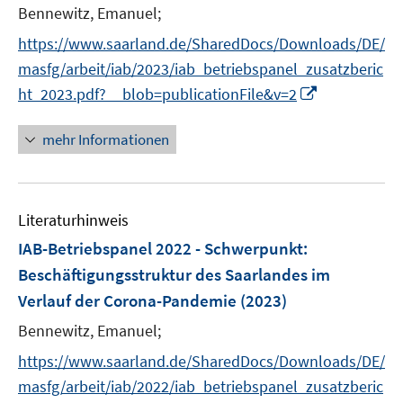
Bennewitz, Emanuel;
https://www.saarland.de/SharedDocs/Downloads/DE/
masfg/arbeit/iab/2023/iab_betriebspanel_zusatzberic
I
ht_2023.pdf?__blob=publicationFile&v=2
n
n
mehr Informationen
e
u
e
Literaturhinweis
m
F
IAB-Betriebspanel 2022 - Schwerpunkt
:
e
Beschäftigungsstruktur des Saarlandes im
n
Verlauf der Corona-Pandemie
(2023)
s
t
Bennewitz, Emanuel;
e
https://www.saarland.de/SharedDocs/Downloads/DE/
r
masfg/arbeit/iab/2022/iab_betriebspanel_zusatzberic
ö