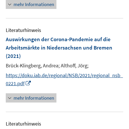
n
F
mehr Informationen
e
e
u
n
e
s
Literaturhinweis
m
t
F
e
Auswirkungen der Corona-Pandemie auf die
e
r
Arbeitsmärkte in Niedersachsen und Bremen
n
ö
(2021)
s
f
t
Brück-Klingberg, Andrea;
Althoff, Jörg;
f
e
n
https://doku.iab.de/regional/NSB/2021/regional_nsb_
r
e
I
0221.pdf
ö
n
n
f
n
mehr Informationen
f
e
n
u
e
e
n
Literaturhinweis
m