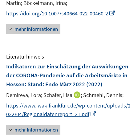
n
Martin;
Böckelmann, Irina;
e
I
https://doi.org/10.1007/s40664-022-00460-2
n
n
n
mehr Informationen
e
u
e
Literaturhinweis
m
F
Indikatoren zur Einschätzung der Auswirkungen
e
der CORONA-Pandemie auf die Arbeitsmärkte in
n
Hessen
:
Stand: Ende März 2022
(2022)
s
t
I
Demireva, Lora;
Schäfer, Lisa
;
Schmehl, Dennis;
e
n
https://www.iwak-frankfurt.de/wp-content/uploads/2
r
n
I
022/04/Regionaldatenreport_21.pdf
ö
e
n
f
u
n
mehr Informationen
f
e
e