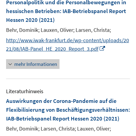
t
Personalpolitik und die Personalbewegungen in
s
n
e
hessischen Betrieben
t
:
IAB-Betriebspanel Report
s
r
e
Hessen 2020
(2021)
t
ö
r
e
Behr, Dominik;
Lauxen, Oliver;
Larsen, Christa;
f
ö
r
f
f
http://www.iwak-frankfurt.de/wp-content/uploads/20
ö
n
f
I
21/08/IAB-Panel_HE_2020_Report_3.pdf
f
e
n
n
f
n
e
n
mehr Informationen
n
n
e
e
u
n
e
Literaturhinweis
m
F
Auswirkungen der Corona-Pandemie auf die
e
Flexibilisierung von Beschäftigungsverhältnissen
:
n
IAB-Betriebspanel Report Hessen 2020
(2021)
s
t
Behr, Dominik;
Larsen, Christa;
Lauxen, Oliver;
e