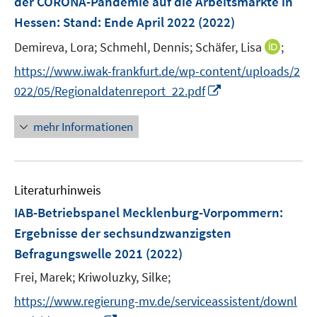
der CORONA-Pandemie auf die Arbeitsmärkte in
t
n
e
Hessen
:
Stand: Ende April 2022
(2022)
s
r
t
I
Demireva, Lora;
Schmehl, Dennis;
Schäfer, Lisa
;
ö
e
n
f
https://www.iwak-frankfurt.de/wp-content/uploads/2
r
n
f
I
022/05/Regionaldatenreport_22.pdf
ö
e
n
n
f
u
e
n
mehr Informationen
f
e
n
e
n
m
u
e
F
e
n
e
Literaturhinweis
m
n
F
IAB-Betriebspanel Mecklenburg-Vorpommern
:
s
e
Ergebnisse der sechsundzwanzigsten
t
n
e
Befragungswelle 2021
(2022)
s
r
t
Frei, Marek;
Kriwoluzky, Silke;
ö
e
https://www.regierung-mv.de/serviceassistent/downl
f
r