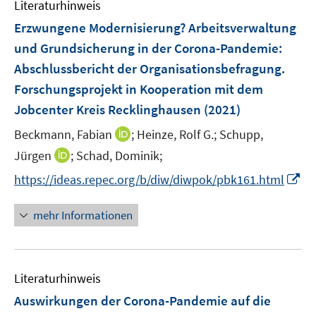
F
n
Literaturhinweis
m
e
e
F
Erzwungene Modernisierung? Arbeitsverwaltung
n
n
e
und Grundsicherung in der Corona-Pandemie
:
s
n
Abschlussbericht der Organisationsbefragung.
t
s
e
Forschungsprojekt in Kooperation mit dem
t
r
e
Jobcenter Kreis Recklinghausen
(2021)
ö
r
I
Beckmann, Fabian
;
Heinze, Rolf G.;
Schupp,
f
ö
n
f
I
Jürgen
;
Schad, Dominik;
f
n
n
n
f
I
https://ideas.repec.org/b/diw/diwpok/pbk161.html
e
e
n
n
n
u
n
e
e
n
mehr Informationen
e
u
n
e
m
e
u
F
m
e
e
F
Literaturhinweis
m
n
e
F
Auswirkungen der Corona-Pandemie auf die
s
n
e