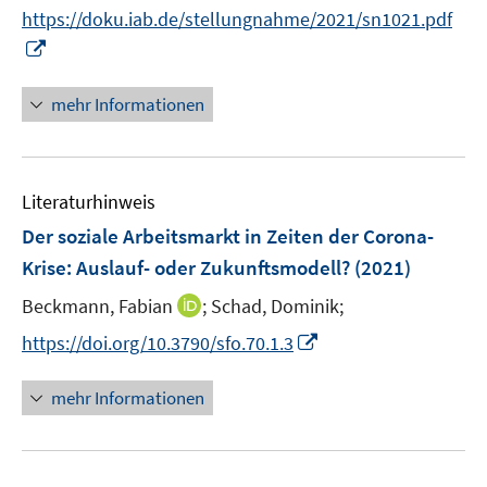
n
f
https://doku.iab.de/stellungnahme/2021/sn1021.pdf
n
n
I
e
e
n
u
n
n
mehr Informationen
e
e
m
u
F
e
e
Literaturhinweis
m
n
F
Der soziale Arbeitsmarkt in Zeiten der Corona-
s
e
Krise: Auslauf- oder Zukunftsmodell?
(2021)
t
n
e
I
Beckmann, Fabian
;
Schad, Dominik;
s
r
n
t
I
https://doi.org/10.3790/sfo.70.1.3
ö
n
e
n
f
e
r
n
mehr Informationen
f
u
ö
e
n
e
f
u
e
m
f
e
n