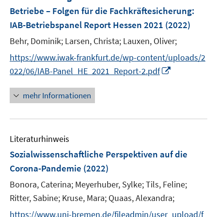
e
Betriebe – Folgen für die Fachkräftesicherung
:
n
IAB-Betriebspanel Report Hessen 2021
(2022)
s
t
Behr, Dominik;
Larsen, Christa;
Lauxen, Oliver;
e
https://www.iwak-frankfurt.de/wp-content/uploads/2
r
I
022/06/IAB-Panel_HE_2021_Report-2.pdf
ö
n
f
n
mehr Informationen
f
e
n
u
e
e
n
Literaturhinweis
m
F
Sozialwissenschaftliche Perspektiven auf die
e
Corona-Pandemie
(2022)
n
Bonora, Caterina;
Meyerhuber, Sylke;
Tils, Feline;
s
t
Ritter, Sabine;
Kruse, Mara;
Quaas, Alexandra;
e
https://www.uni-bremen.de/fileadmin/user_upload/f