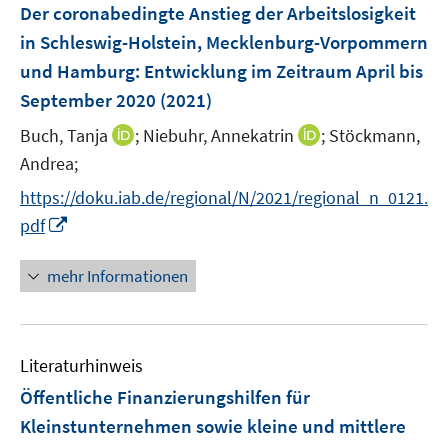
F
Der coronabedingte Anstieg der Arbeitslosigkeit
e
in Schleswig-Holstein, Mecklenburg-Vorpommern
n
und Hamburg
:
Entwicklung im Zeitraum April bis
s
September 2020
(2021)
t
e
I
I
Buch, Tanja
;
Niebuhr, Annekatrin
;
Stöckmann,
r
n
n
Andrea;
ö
n
n
https://doku.iab.de/regional/N/2021/regional_n_0121.
f
e
e
I
f
pdf
u
u
n
n
e
e
n
e
mehr Informationen
m
m
e
n
F
F
u
e
e
e
n
n
Literaturhinweis
m
s
s
F
Öffentliche Finanzierungshilfen für
t
t
e
e
e
Kleinstunternehmen sowie kleine und mittlere
n
r
r