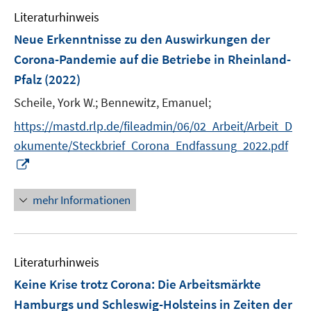
e
Literaturhinweis
m
F
Neue Erkenntnisse zu den Auswirkungen der
e
Corona-Pandemie auf die Betriebe in Rheinland-
n
Pfalz
(2022)
s
t
Scheile, York W.;
Bennewitz, Emanuel;
e
https://mastd.rlp.de/fileadmin/06/02_Arbeit/Arbeit_D
r
okumente/Steckbrief_Corona_Endfassung_2022.pdf
ö
I
f
n
f
n
mehr Informationen
n
e
e
u
n
e
Literaturhinweis
m
F
Keine Krise trotz Corona: Die Arbeitsmärkte
e
Hamburgs und Schleswig-Holsteins in Zeiten der