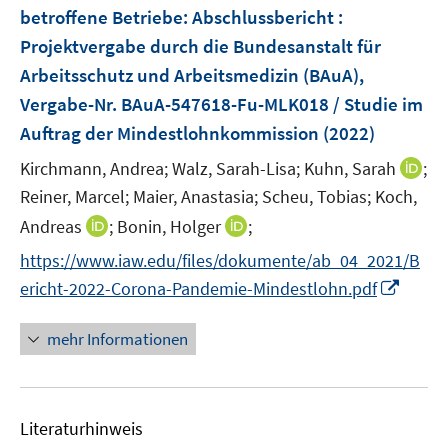
n
betroffene Betriebe
:
Abschlussbericht :
s
Projektvergabe durch die Bundesanstalt für
t
e
Arbeitsschutz und Arbeitsmedizin (BAuA),
r
Vergabe-Nr. BAuA-547618-Fu-MLK018 / Studie im
ö
Auftrag der Mindestlohnkommission
(2022)
f
I
Kirchmann, Andrea;
Walz, Sarah-Lisa;
Kuhn, Sarah
f
;
n
n
Reiner, Marcel;
Maier, Anastasia;
Scheu, Tobias;
Koch,
n
e
I
I
Andreas
;
Bonin, Holger
;
e
n
n
n
https://www.iaw.edu/files/dokumente/ab_04_2021/B
u
n
n
I
e
ericht-2022-Corona-Pandemie-Mindestlohn.pdf
e
e
n
m
u
u
n
F
mehr Informationen
e
e
e
e
m
m
u
n
F
F
e
s
e
e
Literaturhinweis
m
t
n
n