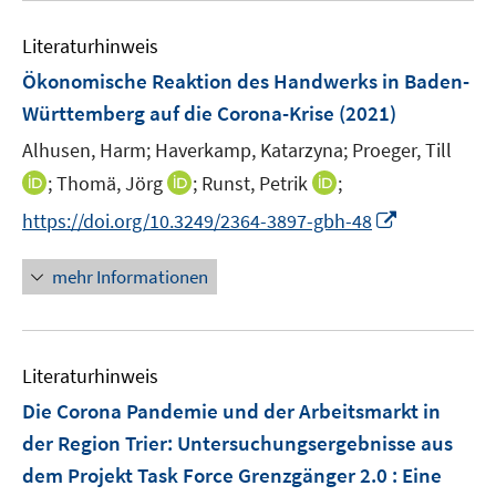
e
m
e
n
F
Literaturhinweis
m
s
e
F
Ökonomische Reaktion des Handwerks in Baden-
t
n
e
e
Württemberg auf die Corona-Krise
(2021)
s
n
r
t
Alhusen, Harm;
Haverkamp, Katarzyna;
Proeger, Till
s
ö
e
t
I
I
I
;
Thomä, Jörg
;
Runst, Petrik
;
f
r
e
n
n
n
f
I
https://doi.org/10.3249/2364-3897-gbh-48
ö
r
n
n
n
n
n
f
ö
e
e
e
e
n
mehr Informationen
f
f
u
u
u
n
e
n
f
e
e
e
u
e
n
m
m
m
e
n
e
F
F
F
Literaturhinweis
m
n
e
e
e
F
Die Corona Pandemie und der Arbeitsmarkt in
n
n
n
e
der Region Trier
:
Untersuchungsergebnisse aus
s
s
s
n
dem Projekt Task Force Grenzgänger 2.0 : Eine
t
t
t
s