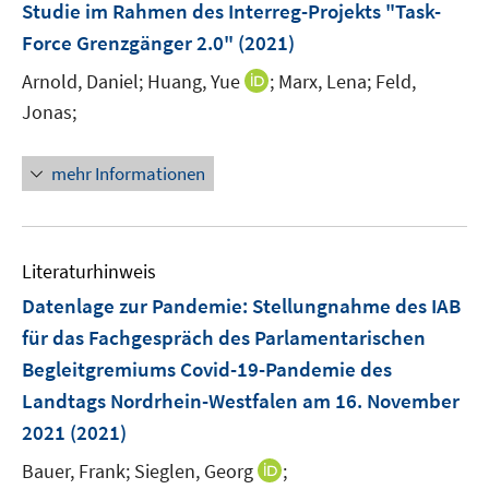
e
e
e
Studie im Rahmen des Interreg-Projekts "Task-
t
r
r
r
e
Force Grenzgänger 2.0"
(2021)
ö
ö
ö
r
I
Arnold, Daniel;
Huang, Yue
;
Marx, Lena;
Feld,
f
f
f
ö
n
f
f
f
Jonas;
f
n
n
n
n
f
e
e
e
e
n
mehr Informationen
u
n
n
n
e
e
n
m
F
Literaturhinweis
e
Datenlage zur Pandemie
:
Stellungnahme des IAB
n
für das Fachgespräch des Parlamentarischen
s
Begleitgremiums Covid-19-Pandemie des
t
e
Landtags Nordrhein-Westfalen am 16. November
r
2021
(2021)
ö
I
Bauer, Frank;
Sieglen, Georg
;
f