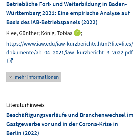
F
e
Betriebliche Fort- und Weiterbildung in Baden-
s
s
e
r
Württemberg 2021
:
Eine empirische Analyse auf
t
t
n
ö
e
e
Basis des IAB-Betriebspanels
(2022)
s
f
r
r
t
f
I
Klee, Günther;
König, Tobias
;
ö
ö
e
n
n
f
f
https://www.iaw.edu/iaw-kurzberichte.html?file=files/
r
e
n
f
f
dokumente/ab_04_2021/iaw_kurzbericht_3_2022.pdf
ö
n
e
n
n
I
f
u
e
e
n
f
e
n
n
n
n
mehr Informationen
m
e
e
F
u
n
e
e
n
Literaturhinweis
m
s
F
Beschäftigungsverläufe und Branchenwechsel im
t
e
e
Gastgewerbe vor und in der Corona-Krise in
n
r
Berlin
(2022)
s
ö