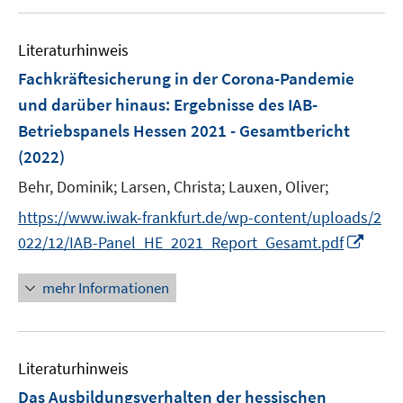
u
n
e
Literaturhinweis
m
F
Fachkräftesicherung in der Corona-Pandemie
e
und darüber hinaus
:
Ergebnisse des IAB-
n
Betriebspanels Hessen 2021 - Gesamtbericht
s
(2022)
t
e
Behr, Dominik;
Larsen, Christa;
Lauxen, Oliver;
r
https://www.iwak-frankfurt.de/wp-content/uploads/2
ö
I
022/12/IAB-Panel_HE_2021_Report_Gesamt.pdf
f
n
f
n
mehr Informationen
n
e
e
u
n
e
Literaturhinweis
m
F
Das Ausbildungsverhalten der hessischen