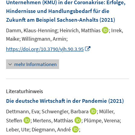
Unternehmen (KMU) in der Coronakrise
:
Erfolge,
s
ö
ö
Hindernisse und Handlungsbedarf für die
t
f
f
e
Zukunft am Beispiel Sachsen-Anhalts
(2021)
f
f
r
n
n
I
Damm, Klaus-Henning;
Heinrich, Matthias
;
Irrek,
ö
e
e
n
Maike;
Willingmann, Armin;
f
n
n
n
f
I
https://doi.org/10.3790/vjh.90.3.95
e
n
n
u
e
n
mehr Informationen
e
n
e
m
u
F
e
e
Literaturhinweis
m
n
F
Die deutsche Wirtschaft in der Pandemie
(2021)
s
e
t
I
Dettmann, Eva;
Schwengler, Barbara
;
Müller,
n
e
n
I
I
Steffen
;
Mertens, Matthias
;
Plümpe, Verena;
s
r
n
n
n
t
I
Leber, Ute;
Diegmann, André
;
ö
e
n
n
e