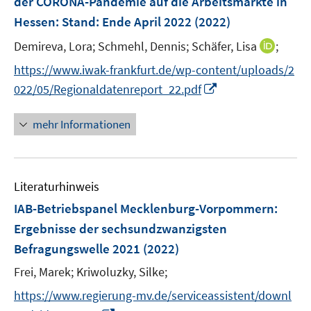
der CORONA-Pandemie auf die Arbeitsmärkte in
t
n
e
Hessen
:
Stand: Ende April 2022
(2022)
s
r
t
I
Demireva, Lora;
Schmehl, Dennis;
Schäfer, Lisa
;
ö
e
n
f
https://www.iwak-frankfurt.de/wp-content/uploads/2
r
n
f
I
022/05/Regionaldatenreport_22.pdf
ö
e
n
n
f
u
e
n
mehr Informationen
f
e
n
e
n
m
u
e
F
e
n
e
Literaturhinweis
m
n
F
IAB-Betriebspanel Mecklenburg-Vorpommern
:
s
e
Ergebnisse der sechsundzwanzigsten
t
n
e
Befragungswelle 2021
(2022)
s
r
t
Frei, Marek;
Kriwoluzky, Silke;
ö
e
https://www.regierung-mv.de/serviceassistent/downl
f
r