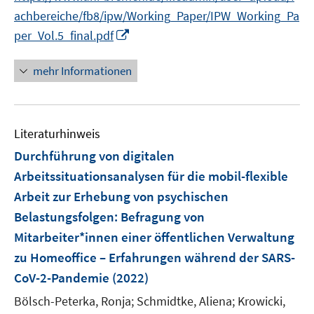
r
achbereiche/fb8/ipw/Working_Paper/IPW_Working_Pa
ö
I
per_Vol.5_final.pdf
f
n
f
n
mehr Informationen
n
e
e
u
n
e
Literaturhinweis
m
F
Durchführung von digitalen
e
Arbeitssituationsanalysen für die mobil-flexible
n
Arbeit zur Erhebung von psychischen
s
Belastungsfolgen
:
Befragung von
t
e
Mitarbeiter*innen einer öffentlichen Verwaltung
r
zu Homeoffice – Erfahrungen während der SARS-
ö
CoV-2-Pandemie
(2022)
f
Bölsch-Peterka, Ronja;
Schmidtke, Aliena;
Krowicki,
f