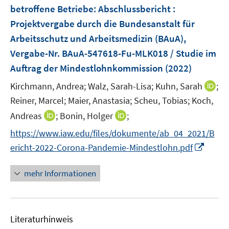
n
betroffene Betriebe
:
Abschlussbericht :
s
Projektvergabe durch die Bundesanstalt für
t
e
Arbeitsschutz und Arbeitsmedizin (BAuA),
r
Vergabe-Nr. BAuA-547618-Fu-MLK018 / Studie im
ö
Auftrag der Mindestlohnkommission
(2022)
f
I
Kirchmann, Andrea;
Walz, Sarah-Lisa;
Kuhn, Sarah
f
;
n
n
Reiner, Marcel;
Maier, Anastasia;
Scheu, Tobias;
Koch,
n
e
I
I
Andreas
;
Bonin, Holger
;
e
n
n
n
https://www.iaw.edu/files/dokumente/ab_04_2021/B
u
n
n
I
e
ericht-2022-Corona-Pandemie-Mindestlohn.pdf
e
e
n
m
u
u
n
F
mehr Informationen
e
e
e
e
m
m
u
n
F
F
e
s
e
e
Literaturhinweis
m
t
n
n