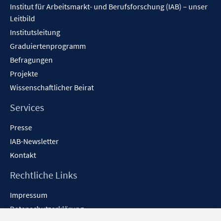
Institut für Arbeitsmarkt- und Berufsforschung (IAB) – unser
f
Leitbild
n
Institutsleitung
e
n
Graduiertenprogramm
Befragungen
Projekte
Wissenschaftlicher Beirat
Services
Presse
IAB-Newsletter
Kontakt
Rechtliche Links
Impressum
Datenschutzerklärung