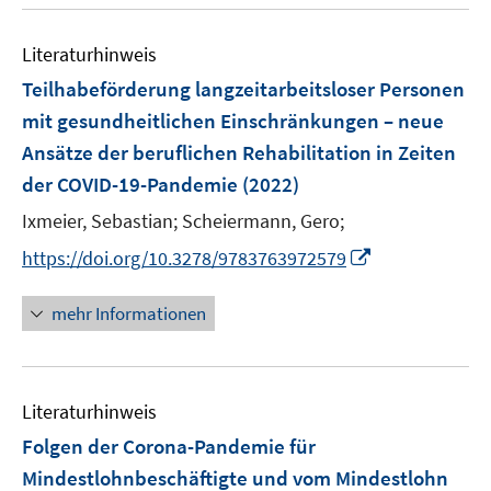
u
n
e
Literaturhinweis
m
F
Teilhabeförderung langzeitarbeitsloser Personen
e
mit gesundheitlichen Einschränkungen – neue
n
Ansätze der beruflichen Rehabilitation in Zeiten
s
der COVID-19-Pandemie
(2022)
t
e
Ixmeier, Sebastian;
Scheiermann, Gero;
r
I
https://doi.org/10.3278/9783763972579
ö
n
f
n
mehr Informationen
f
e
n
u
e
e
n
Literaturhinweis
m
F
Folgen der Corona-Pandemie für
e
Mindestlohnbeschäftigte und vom Mindestlohn