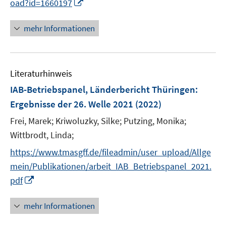
f
I
oad?id=1660197
ö
n
n
f
e
n
mehr Informationen
f
n
e
n
u
e
e
n
Literaturhinweis
m
F
IAB-Betriebspanel, Länderbericht Thüringen
:
e
Ergebnisse der 26. Welle 2021
(2022)
n
Frei, Marek;
Kriwoluzky, Silke;
Putzing, Monika;
s
t
Wittbrodt, Linda;
e
https://www.tmasgff.de/fileadmin/user_upload/Allge
r
mein/Publikationen/arbeit_IAB_Betriebspanel_2021.
ö
I
pdf
f
n
f
n
mehr Informationen
n
e
e