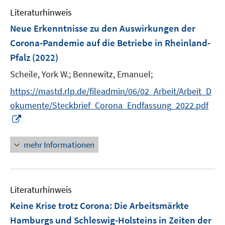
e
Literaturhinweis
m
F
Neue Erkenntnisse zu den Auswirkungen der
e
Corona-Pandemie auf die Betriebe in Rheinland-
n
Pfalz
(2022)
s
t
Scheile, York W.;
Bennewitz, Emanuel;
e
https://mastd.rlp.de/fileadmin/06/02_Arbeit/Arbeit_D
r
okumente/Steckbrief_Corona_Endfassung_2022.pdf
ö
I
f
n
f
n
mehr Informationen
n
e
e
u
n
e
Literaturhinweis
m
F
Keine Krise trotz Corona: Die Arbeitsmärkte
e
Hamburgs und Schleswig-Holsteins in Zeiten der