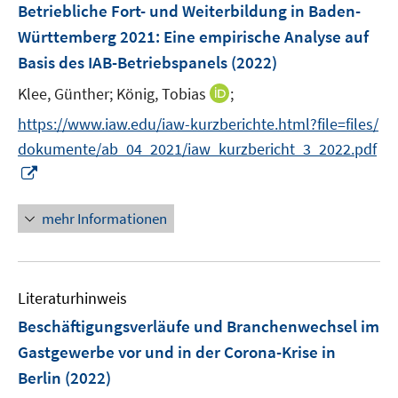
F
e
Betriebliche Fort- und Weiterbildung in Baden-
s
s
e
r
Württemberg 2021
:
Eine empirische Analyse auf
t
t
n
ö
e
e
Basis des IAB-Betriebspanels
(2022)
s
f
r
r
t
f
I
Klee, Günther;
König, Tobias
;
ö
ö
e
n
n
f
f
https://www.iaw.edu/iaw-kurzberichte.html?file=files/
r
e
n
f
f
dokumente/ab_04_2021/iaw_kurzbericht_3_2022.pdf
ö
n
e
n
n
I
f
u
e
e
n
f
e
n
n
n
n
mehr Informationen
m
e
e
F
u
n
e
e
n
Literaturhinweis
m
s
F
Beschäftigungsverläufe und Branchenwechsel im
t
e
e
Gastgewerbe vor und in der Corona-Krise in
n
r
Berlin
(2022)
s
ö