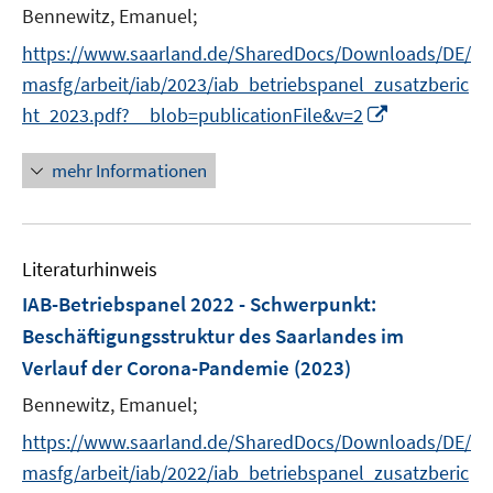
Bennewitz, Emanuel;
https://www.saarland.de/SharedDocs/Downloads/DE/
masfg/arbeit/iab/2023/iab_betriebspanel_zusatzberic
I
ht_2023.pdf?__blob=publicationFile&v=2
n
n
mehr Informationen
e
u
e
Literaturhinweis
m
F
IAB-Betriebspanel 2022 - Schwerpunkt
:
e
Beschäftigungsstruktur des Saarlandes im
n
Verlauf der Corona-Pandemie
(2023)
s
t
Bennewitz, Emanuel;
e
https://www.saarland.de/SharedDocs/Downloads/DE/
r
masfg/arbeit/iab/2022/iab_betriebspanel_zusatzberic
ö