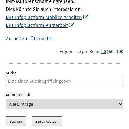
(Mit-)Autorenschaft eingrenzen.
Dies könnte Sie auch interessieren:
In
IAB-Infoplattform Mobiles Arbeiten
neuem
In
IAB-Infoplattform Kurzarbeit
Fenster
neuem
öffnen
Fenster
Zurück zur Übersicht
öffnen
Ergebnisse pro Seite:
20
|
50
|
100
Suche
Autorenschaft