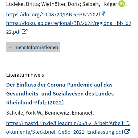
t
I
Lüdeke, Britta;
Wiethölter, Doris;
Seibert, Holger
;
f
e
n
f
I
https://doi.org/10.48720/IAB.REBB.2202
r
n
n
n
https://doku.iab.de/regional/BB/2022/regional_bb_02
ö
e
e
n
I
22.pdf
f
u
n
e
n
f
e
u
n
n
mehr Informationen
m
e
e
e
F
m
u
n
e
F
e
n
e
Literaturhinweis
m
s
n
F
Der Einfluss der Corona-Pandemie auf das
t
s
e
e
Gesundheits- und Sozialwesen des Landes
t
n
r
Rheinland-Pfalz
(2022)
e
s
ö
r
t
Scheile, York W.;
Bennewitz, Emanuel;
f
ö
e
f
https://mastd.rlp.de/fileadmin/06/02_Arbeit/Arbeit_D
f
r
n
I
okumente/Steckbrief_GeSo_2021_Endfassung.pdf
f
ö
e