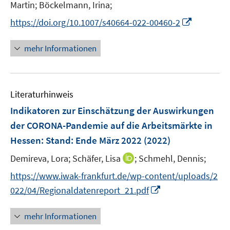
n
Martin;
Böckelmann, Irina;
e
I
https://doi.org/10.1007/s40664-022-00460-2
n
n
n
mehr Informationen
e
u
e
Literaturhinweis
m
F
Indikatoren zur Einschätzung der Auswirkungen
e
der CORONA-Pandemie auf die Arbeitsmärkte in
n
Hessen
:
Stand: Ende März 2022
(2022)
s
t
I
Demireva, Lora;
Schäfer, Lisa
;
Schmehl, Dennis;
e
n
https://www.iwak-frankfurt.de/wp-content/uploads/2
r
n
I
022/04/Regionaldatenreport_21.pdf
ö
e
n
f
u
n
mehr Informationen
f
e
e