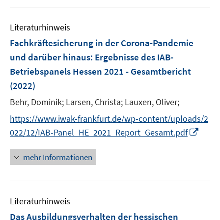
u
n
e
Literaturhinweis
m
F
Fachkräftesicherung in der Corona-Pandemie
e
und darüber hinaus
:
Ergebnisse des IAB-
n
Betriebspanels Hessen 2021 - Gesamtbericht
s
(2022)
t
e
Behr, Dominik;
Larsen, Christa;
Lauxen, Oliver;
r
https://www.iwak-frankfurt.de/wp-content/uploads/2
ö
I
022/12/IAB-Panel_HE_2021_Report_Gesamt.pdf
f
n
f
n
mehr Informationen
n
e
e
u
n
e
Literaturhinweis
m
F
Das Ausbildungsverhalten der hessischen