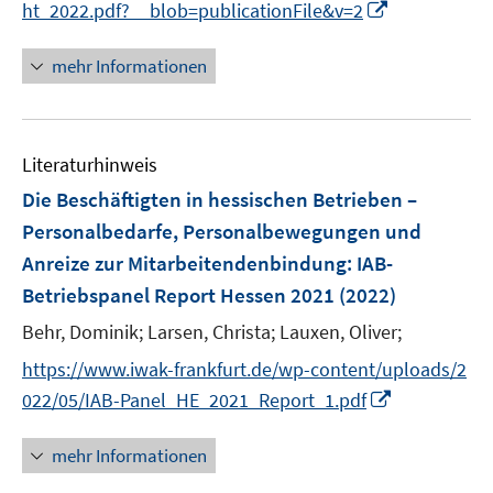
I
ht_2022.pdf?__blob=publicationFile&v=2
f
n
f
n
mehr Informationen
n
e
e
u
n
e
Literaturhinweis
m
F
Die Beschäftigten in hessischen Betrieben –
e
Personalbedarfe, Personalbewegungen und
n
Anreize zur Mitarbeitendenbindung
:
IAB-
s
Betriebspanel Report Hessen 2021
(2022)
t
e
Behr, Dominik;
Larsen, Christa;
Lauxen, Oliver;
r
https://www.iwak-frankfurt.de/wp-content/uploads/2
ö
I
022/05/IAB-Panel_HE_2021_Report_1.pdf
f
n
f
n
mehr Informationen
n
e
e