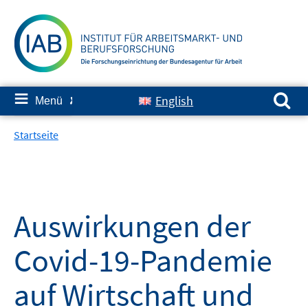
Springe
zum
Inhalt
Suchen nach:
≡
English
Menü
✘
Startseite
Auswirkungen der
Covid-19-Pandemie
auf Wirtschaft und