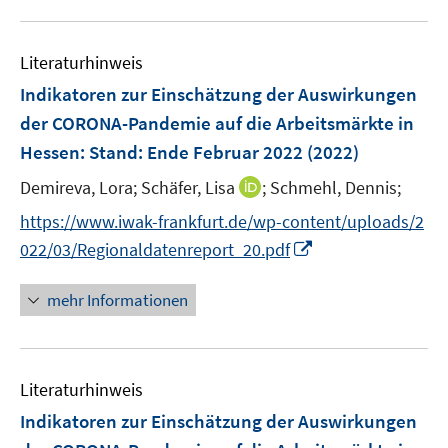
n
m
u
e
F
e
n
e
Literaturhinweis
m
n
F
Indikatoren zur Einschätzung der Auswirkungen
s
e
der CORONA-Pandemie auf die Arbeitsmärkte in
t
n
e
Hessen
:
Stand: Ende Februar 2022
(2022)
s
r
t
I
Demireva, Lora;
Schäfer, Lisa
;
Schmehl, Dennis;
ö
e
n
f
https://www.iwak-frankfurt.de/wp-content/uploads/2
r
n
f
I
022/03/Regionaldatenreport_20.pdf
ö
e
n
n
f
u
e
n
mehr Informationen
f
e
n
e
n
m
u
e
F
e
n
e
Literaturhinweis
m
n
F
Indikatoren zur Einschätzung der Auswirkungen
s
e