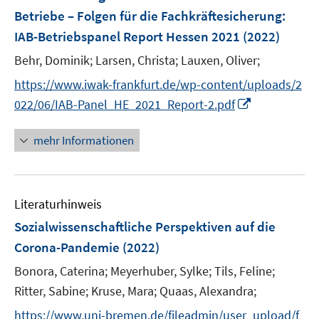
e
Betriebe – Folgen für die Fachkräftesicherung
:
n
IAB-Betriebspanel Report Hessen 2021
(2022)
s
t
Behr, Dominik;
Larsen, Christa;
Lauxen, Oliver;
e
https://www.iwak-frankfurt.de/wp-content/uploads/2
r
I
022/06/IAB-Panel_HE_2021_Report-2.pdf
ö
n
f
n
mehr Informationen
f
e
n
u
e
e
n
Literaturhinweis
m
F
Sozialwissenschaftliche Perspektiven auf die
e
Corona-Pandemie
(2022)
n
Bonora, Caterina;
Meyerhuber, Sylke;
Tils, Feline;
s
t
Ritter, Sabine;
Kruse, Mara;
Quaas, Alexandra;
e
https://www.uni-bremen.de/fileadmin/user_upload/f