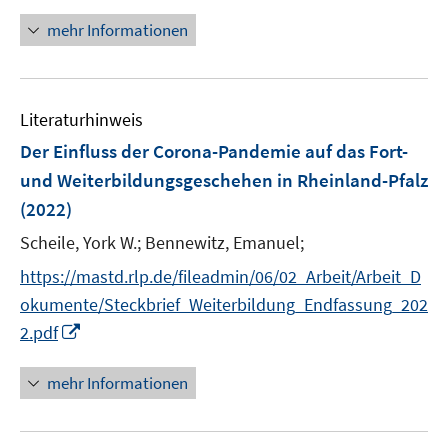
n
n
f
n
n
e
mehr Informationen
f
e
n
n
u
e
e
n
Literaturhinweis
m
F
Der Einfluss der Corona-Pandemie auf das Fort-
e
und Weiterbildungsgeschehen in Rheinland-Pfalz
n
(2022)
s
t
Scheile, York W.;
Bennewitz, Emanuel;
e
https://mastd.rlp.de/fileadmin/06/02_Arbeit/Arbeit_D
r
okumente/Steckbrief_Weiterbildung_Endfassung_202
ö
I
2.pdf
f
n
f
n
mehr Informationen
n
e
e
u
n