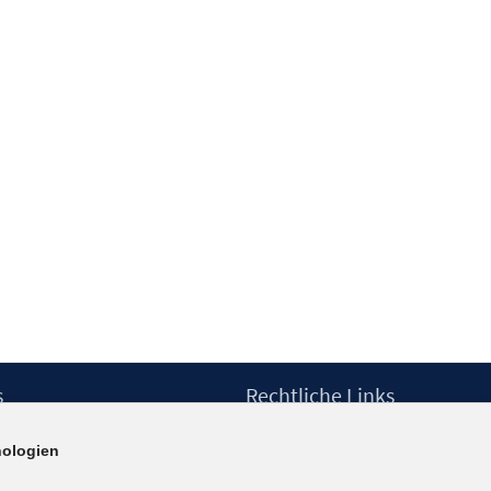
s
Rechtliche Links
Impressum
ologien
etter
Datenschutzerklärung
Erklärung zur Barrierefreiheit