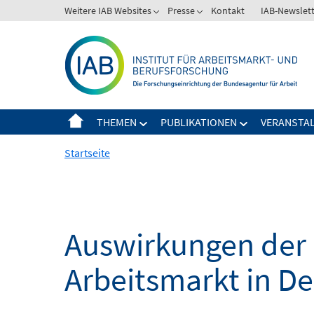
Springe
Weitere IAB Websites
Presse
Kontakt
IAB-Newslet
zum
Inhalt
THEMEN
PUBLIKATIONEN
VERANSTA
Startseite
Auswirkungen der 
Arbeitsmarkt in D