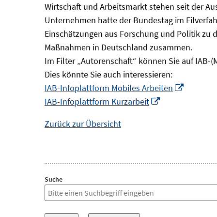
Wirtschaft und Arbeitsmarkt stehen seit der A
Unternehmen hatte der Bundestag im Eilverfahr
Einschätzungen aus Forschung und Politik zu 
Maßnahmen in Deutschland zusammen.
Im Filter „Autorenschaft“ können Sie auf IAB-(
Dies könnte Sie auch interessieren:
In
IAB-Infoplattform Mobiles Arbeiten
In
neuem
IAB-Infoplattform Kurzarbeit
neuem
Fenster
Zurück zur Übersicht
Fenster
öffnen
öffnen
Suche