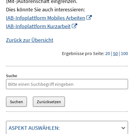
(Mit-)Autorenschaft eingrenzen.
Dies könnte Sie auch interessieren:
In
IAB-Infoplattform Mobiles Arbeiten
neuem
In
IAB-Infoplattform Kurzarbeit
Fenster
neuem
öffnen
Fenster
Zurück zur Übersicht
öffnen
Ergebnisse pro Seite:
20
|
50
|
100
Suche
ASPEKT AUSWÄHLEN: