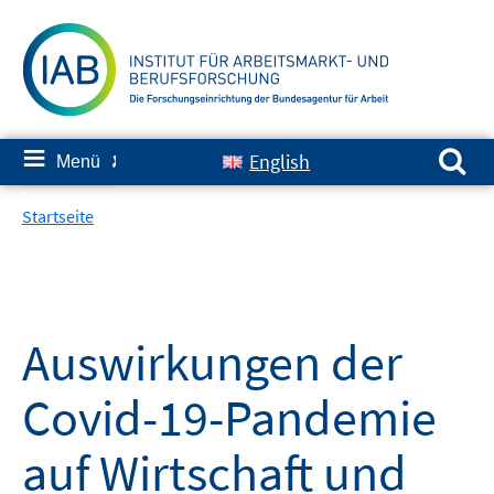
Springe
zum
Inhalt
Suchen nach:
≡
English
Menü
✘
Startseite
Auswirkungen der
Covid-19-Pandemie
auf Wirtschaft und