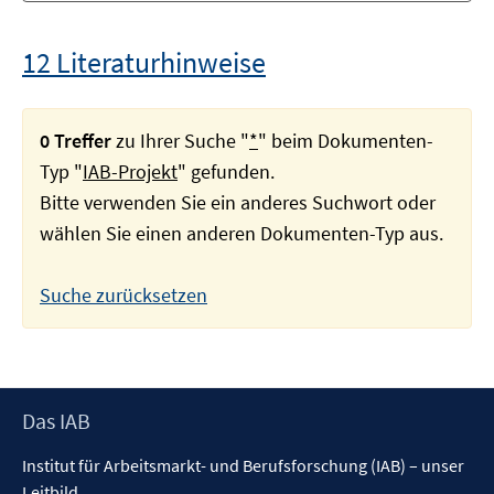
12 Literaturhinweise
0 Treffer
zu Ihrer Suche "
*
" beim Dokumenten-
Typ "
IAB-Projekt
" gefunden.
Bitte verwenden Sie ein anderes Suchwort oder
wählen Sie einen anderen Dokumenten-Typ aus.
Suche zurücksetzen
Footer
Das IAB
Inhalt
Institut für Arbeitsmarkt- und Berufsforschung (IAB) – unser
Leitbild