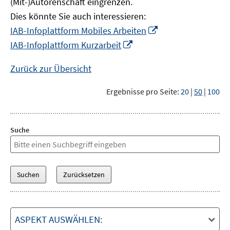
(Mit-)Autorenschaft eingrenzen.
Dies könnte Sie auch interessieren:
In
IAB-Infoplattform Mobiles Arbeiten
neuem
In
IAB-Infoplattform Kurzarbeit
Fenster
neuem
öffnen
Fenster
Zurück zur Übersicht
öffnen
Ergebnisse pro Seite:
20
|
50
|
100
Suche
ASPEKT AUSWÄHLEN: