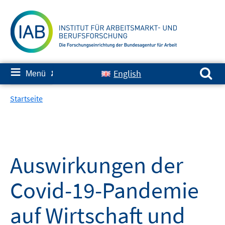
Springe
zum
Inhalt
Suchen nach:
≡
English
Menü
✘
Startseite
Auswirkungen der
Covid-19-Pandemie
auf Wirtschaft und