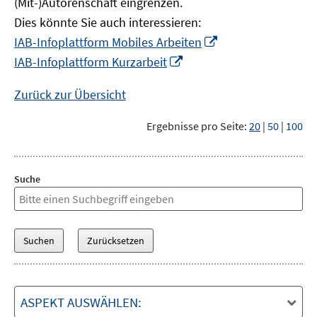
(Mit-)Autorenschaft eingrenzen.
Dies könnte Sie auch interessieren:
In
IAB-Infoplattform Mobiles Arbeiten
neuem
In
IAB-Infoplattform Kurzarbeit
Fenster
neuem
öffnen
Fenster
Zurück zur Übersicht
öffnen
Ergebnisse pro Seite:
20
|
50
|
100
Suche
ASPEKT AUSWÄHLEN: