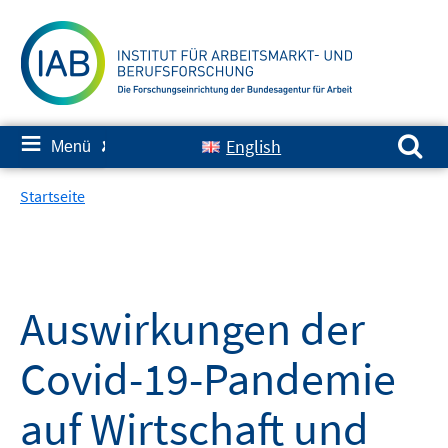
Springe
zum
Inhalt
Suchen nach:
≡
English
Menü
✘
Startseite
Auswirkungen der
Covid-19-Pandemie
auf Wirtschaft und