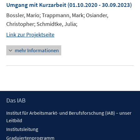
Umgang mit Kurzarbeit
(01.10.2020 - 30.09.2023)
Bossler, Mario; Trappmann, Mark; Osiander,
Christopher; Schmidtke, Julia;
Link zur Projektseite
mehr Informationen
Footer
Das IAB
Inhalt
Institut für Arbeitsmarkt- und Berufsforschung (IAB) – unser
Leitbild
Institutsleitung
Graduiertenprogramm