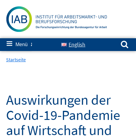
Springe
zum
Inhalt
Suchen nach:
≡
English
Menü
✘
Startseite
Auswirkungen der
Covid-19-Pandemie
auf Wirtschaft und