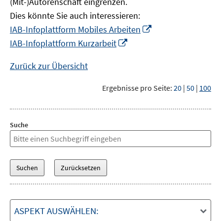
(Mit-)Autorenschaft eingrenzen.
Dies könnte Sie auch interessieren:
In
IAB-Infoplattform Mobiles Arbeiten
neuem
In
IAB-Infoplattform Kurzarbeit
Fenster
neuem
öffnen
Fenster
Zurück zur Übersicht
öffnen
Ergebnisse pro Seite:
20
|
50
|
100
Suche
ASPEKT AUSWÄHLEN: