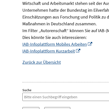
Wirtschaft und Arbeitsmarkt stehen seit der A
Unternehmen hatte der Bundestag im Eilverfahr
Einschätzungen aus Forschung und Politik zu 
Maßnahmen in Deutschland zusammen.
Im Filter „Autorenschaft“ können Sie auf IAB-(
Dies könnte Sie auch interessieren:
In
IAB-Infoplattform Mobiles Arbeiten
In
neuem
IAB-Infoplattform Kurzarbeit
neuem
Fenster
Zurück zur Übersicht
Fenster
öffnen
öffnen
Suche