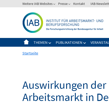
Springe
Weitere IAB Websites
Presse
Kontakt
IAB-Newslet
zum
Inhalt
THEMEN
PUBLIKATIONEN
VERANSTA
Startseite
Auswirkungen der 
Arbeitsmarkt in D