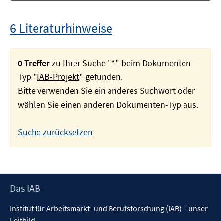
6 Literaturhinweise
0 Treffer
zu Ihrer Suche "
*
" beim Dokumenten-
Typ "
IAB-Projekt
" gefunden.
Bitte verwenden Sie ein anderes Suchwort oder
wählen Sie einen anderen Dokumenten-Typ aus.
Suche zurücksetzen
Footer
Das IAB
Inhalt
Institut für Arbeitsmarkt- und Berufsforschung (IAB) – unser
Leitbild