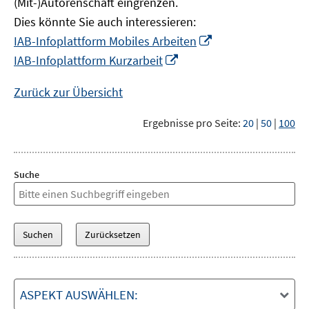
(Mit-)Autorenschaft eingrenzen.
Dies könnte Sie auch interessieren:
In
IAB-Infoplattform Mobiles Arbeiten
neuem
In
IAB-Infoplattform Kurzarbeit
Fenster
neuem
öffnen
Fenster
Zurück zur Übersicht
öffnen
Ergebnisse pro Seite:
20
|
50
|
100
Suche
ASPEKT AUSWÄHLEN: