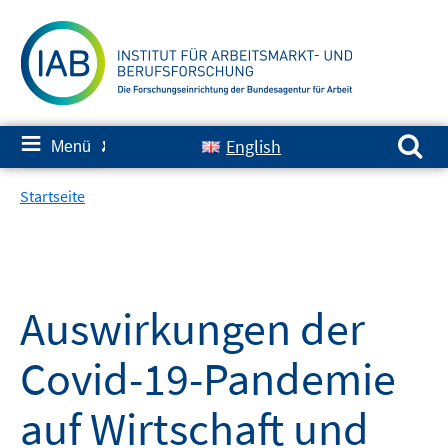
Springe
zum
Inhalt
Suchen nach:
≡
English
Menü
✘
Startseite
Auswirkungen der
Covid-19-Pandemie
auf Wirtschaft und