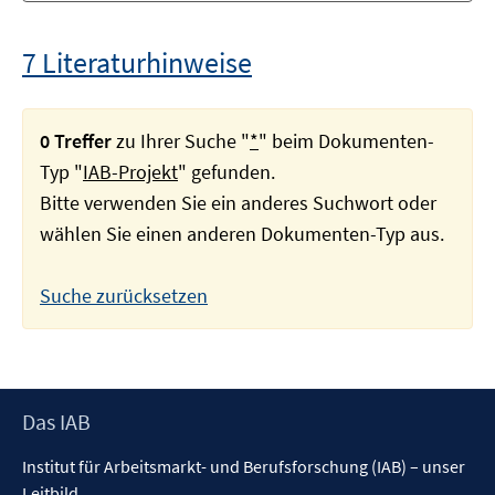
7 Literaturhinweise
0 Treffer
zu Ihrer Suche "
*
" beim Dokumenten-
Typ "
IAB-Projekt
" gefunden.
Bitte verwenden Sie ein anderes Suchwort oder
wählen Sie einen anderen Dokumenten-Typ aus.
Suche zurücksetzen
Footer
Das IAB
Inhalt
Institut für Arbeitsmarkt- und Berufsforschung (IAB) – unser
Leitbild