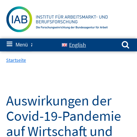
Springe
zum
Inhalt
Suchen nach:
≡
English
Menü
✘
Startseite
Auswirkungen der
Covid-19-Pandemie
auf Wirtschaft und