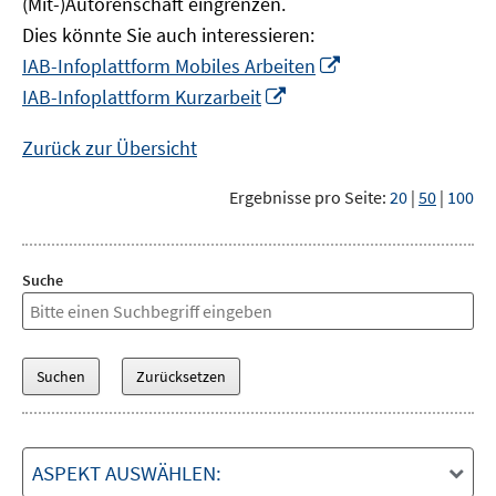
(Mit-)Autorenschaft eingrenzen.
Dies könnte Sie auch interessieren:
In
IAB-Infoplattform Mobiles Arbeiten
neuem
In
IAB-Infoplattform Kurzarbeit
Fenster
neuem
öffnen
Fenster
Zurück zur Übersicht
öffnen
Ergebnisse pro Seite:
20
|
50
|
100
Suche
ASPEKT AUSWÄHLEN: