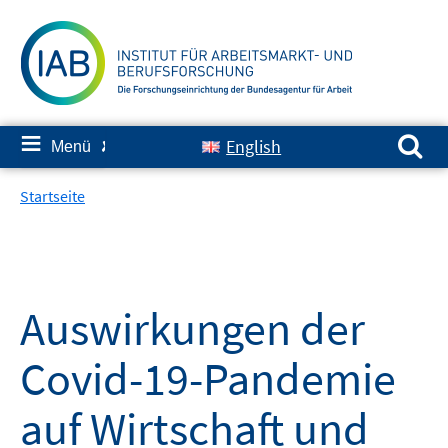
Springe
zum
Inhalt
Suchen nach:
≡
English
Menü
✘
Startseite
Auswirkungen der
Covid-19-Pandemie
auf Wirtschaft und