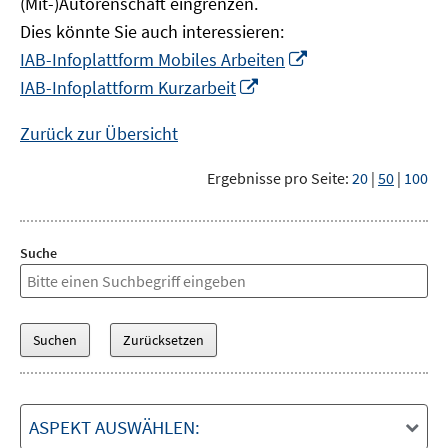
(Mit-)Autorenschaft eingrenzen.
Dies könnte Sie auch interessieren:
In
IAB-Infoplattform Mobiles Arbeiten
neuem
In
IAB-Infoplattform Kurzarbeit
Fenster
neuem
öffnen
Fenster
Zurück zur Übersicht
öffnen
Ergebnisse pro Seite:
20
|
50
|
100
Suche
ASPEKT AUSWÄHLEN: