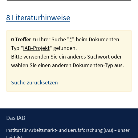
8 Literaturhinweise
0 Treffer
zu Ihrer Suche "
*
" beim Dokumenten-
Typ "
IAB-Projekt
" gefunden.
Bitte verwenden Sie ein anderes Suchwort oder
wählen Sie einen anderen Dokumenten-Typ aus.
Suche zurücksetzen
Footer
Das IAB
Inhalt
Institut für Arbeitsmarkt- und Berufsforschung (IAB) – unser
Leitbild