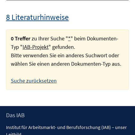
8 Literaturhinweise
0 Treffer
zu Ihrer Suche "
*
" beim Dokumenten-
Typ "
IAB-Projekt
" gefunden.
Bitte verwenden Sie ein anderes Suchwort oder
wählen Sie einen anderen Dokumenten-Typ aus.
Suche zurücksetzen
Footer
Das IAB
Inhalt
Institut für Arbeitsmarkt- und Berufsforschung (IAB) – unser
Leitbild