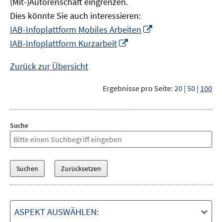
(Mit-)Autorenschaft eingrenzen.
Dies könnte Sie auch interessieren:
In
IAB-Infoplattform Mobiles Arbeiten
neuem
In
IAB-Infoplattform Kurzarbeit
Fenster
neuem
öffnen
Fenster
Zurück zur Übersicht
öffnen
Ergebnisse pro Seite:
20
|
50
|
100
Suche
ASPEKT AUSWÄHLEN: