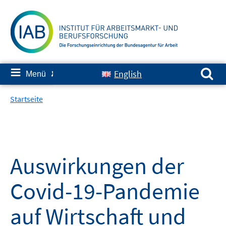
Springe
zum
Inhalt
Suchen nach:
≡
English
Menü
✘
Startseite
Auswirkungen der
Covid-19-Pandemie
auf Wirtschaft und