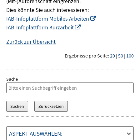
(Mit-)Autorenschaft eingrenzen.
Dies könnte Sie auch interessieren:
In
IAB-Infoplattform Mobiles Arbeiten
neuem
In
IAB-Infoplattform Kurzarbeit
Fenster
neuem
öffnen
Fenster
Zurück zur Übersicht
öffnen
Ergebnisse pro Seite:
20
|
50
|
100
Suche
ASPEKT AUSWÄHLEN: