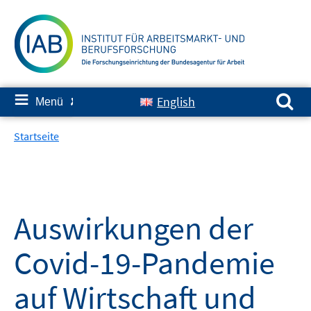
Springe
zum
Inhalt
Suchen nach:
≡
English
Menü
✘
Startseite
Auswirkungen der
Covid-19-Pandemie
auf Wirtschaft und