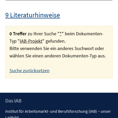
9 Literaturhinweise
0 Treffer
zu Ihrer Suche "
*
" beim Dokumenten-
Typ "
IAB-Projekt
" gefunden.
Bitte verwenden Sie ein anderes Suchwort oder
wählen Sie einen anderen Dokumenten-Typ aus.
Suche zurücksetzen
Footer
Das IAB
Inhalt
Institut für Arbeitsmarkt- und Berufsforschung (IAB) – unser
Leitbild