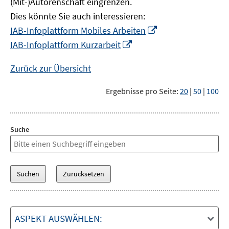
(Mit-)Autorenschaft eingrenzen.
Dies könnte Sie auch interessieren:
In
IAB-Infoplattform Mobiles Arbeiten
neuem
In
IAB-Infoplattform Kurzarbeit
Fenster
neuem
öffnen
Fenster
Zurück zur Übersicht
öffnen
Ergebnisse pro Seite:
20
|
50
|
100
Suche
ASPEKT AUSWÄHLEN: