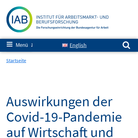
Springe
zum
Inhalt
Suchen nach:
≡
English
Menü
✘
Startseite
Auswirkungen der
Covid-19-Pandemie
auf Wirtschaft und