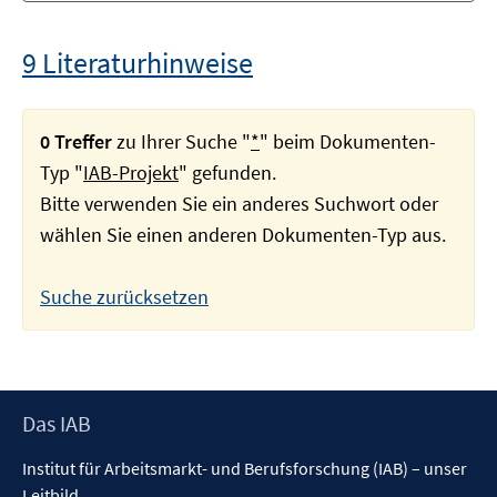
9 Literaturhinweise
0 Treffer
zu Ihrer Suche "
*
" beim Dokumenten-
Typ "
IAB-Projekt
" gefunden.
Bitte verwenden Sie ein anderes Suchwort oder
wählen Sie einen anderen Dokumenten-Typ aus.
Suche zurücksetzen
Footer
Das IAB
Inhalt
Institut für Arbeitsmarkt- und Berufsforschung (IAB) – unser
Leitbild