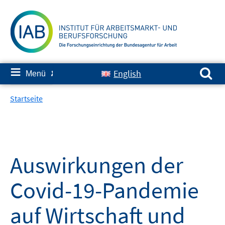
Springe
zum
Inhalt
Suchen nach:
≡
English
Menü
✘
Startseite
Auswirkungen der
Covid-19-Pandemie
auf Wirtschaft und