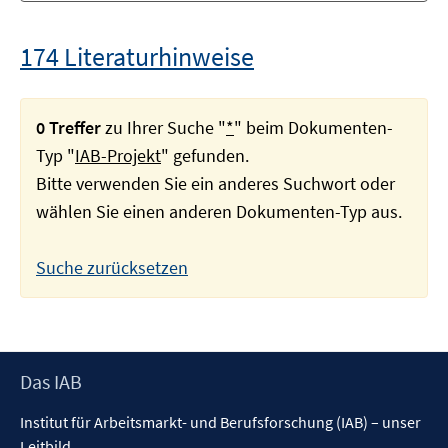
174 Literaturhinweise
0 Treffer
zu Ihrer Suche "
*
" beim Dokumenten-
Typ "
IAB-Projekt
" gefunden.
Bitte verwenden Sie ein anderes Suchwort oder
wählen Sie einen anderen Dokumenten-Typ aus.
Suche zurücksetzen
Footer
Das IAB
Inhalt
Institut für Arbeitsmarkt- und Berufsforschung (IAB) – unser
Leitbild