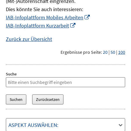
(Mit-)Autorenschaft eingrenzen.
Dies könnte Sie auch interessieren:
In
IAB-Infoplattform Mobiles Arbeiten
neuem
In
IAB-Infoplattform Kurzarbeit
Fenster
neuem
öffnen
Fenster
Zurück zur Übersicht
öffnen
Ergebnisse pro Seite:
20
|
50
|
100
Suche
ASPEKT AUSWÄHLEN: