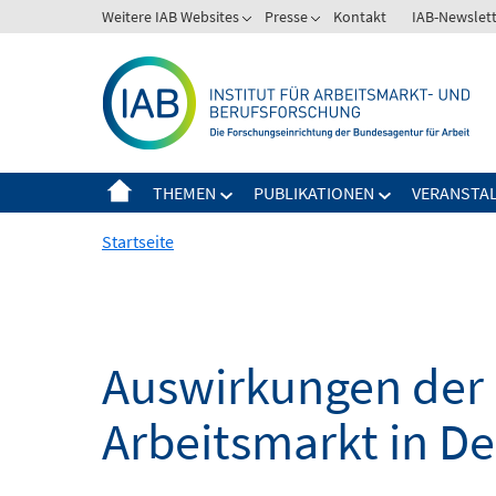
Springe
Weitere IAB Websites
Presse
Kontakt
IAB-Newslet
zum
Inhalt
THEMEN
PUBLIKATIONEN
VERANSTA
Startseite
Auswirkungen der 
Arbeitsmarkt in D