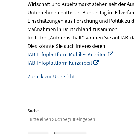
Wirtschaft und Arbeitsmarkt stehen seit der A
Unternehmen hatte der Bundestag im Eilverfahr
Einschätzungen aus Forschung und Politik zu 
Maßnahmen in Deutschland zusammen.
Im Filter „Autorenschaft“ können Sie auf IAB-(
Dies könnte Sie auch interessieren:
In
IAB-Infoplattform Mobiles Arbeiten
In
neuem
IAB-Infoplattform Kurzarbeit
neuem
Fenster
Zurück zur Übersicht
Fenster
öffnen
öffnen
Suche