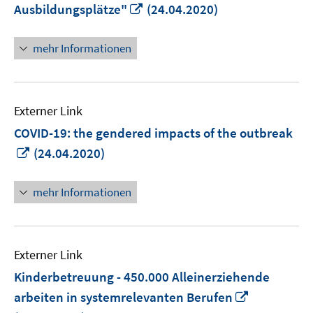
In
Ausbildungsplätze"
(24.04.2020)
neuem
Fenster
mehr Informationen
öffnen
Externer Link
COVID-19: the gendered impacts of the outbreak
In
(24.04.2020)
neuem
Fenster
mehr Informationen
öffnen
Externer Link
Kinderbetreuung - 450.000 Alleinerziehende
In
arbeiten in systemrelevanten Berufen
neuem