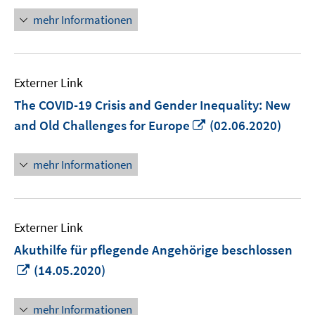
Fenster
mehr Informationen
öffnen
Externer Link
The COVID-19 Crisis and Gender Inequality: New
In
and Old Challenges for Europe
(02.06.2020)
neuem
Fenster
mehr Informationen
öffnen
Externer Link
Akuthilfe für pflegende Angehörige beschlossen
In
(14.05.2020)
neuem
Fenster
mehr Informationen