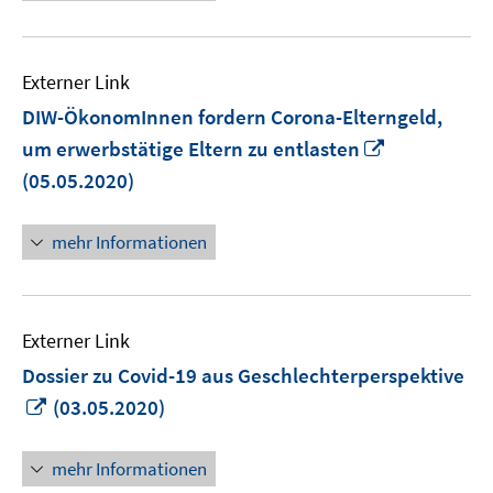
Externer Link
DIW-ÖkonomInnen fordern Corona-Elterngeld,
In
um erwerbstätige Eltern zu entlasten
neuem
(05.05.2020)
Fenster
öffnen
mehr Informationen
Externer Link
Dossier zu Covid-19 aus Geschlechterperspektive
In
(03.05.2020)
neuem
Fenster
mehr Informationen
öffnen