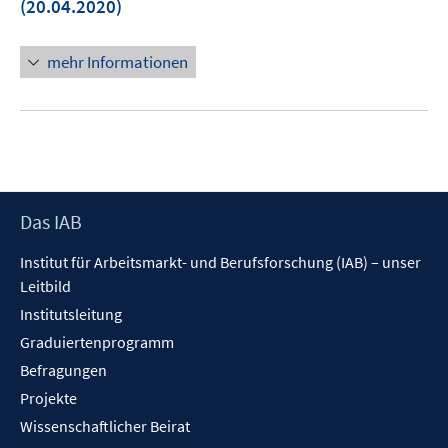
(20.04.2020)
Fenster
öffnen
mehr Informationen
Footer
Das IAB
Inhalt
Institut für Arbeitsmarkt- und Berufsforschung (IAB) – unser
Leitbild
Institutsleitung
Graduiertenprogramm
Befragungen
Projekte
Wissenschaftlicher Beirat