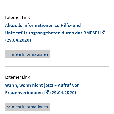
Externer Link
Aktuelle Informationen zu Hilfs- und
In
Unterstützungsangeboten durch das BMFSFJ
neu
(29.04.2020)
Fens
öffn
mehr Informationen
Externer Link
Wann, wenn nicht jetzt – Aufruf von
In
Frauenverbänden
(29.04.2020)
neuem
Fenster
mehr Informationen
öffnen