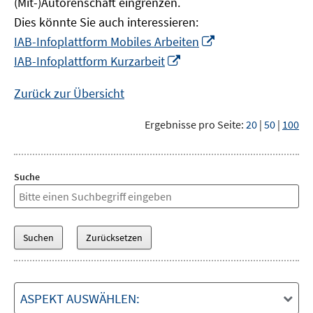
(Mit-)Autorenschaft eingrenzen.
Dies könnte Sie auch interessieren:
In
IAB-Infoplattform Mobiles Arbeiten
neuem
In
IAB-Infoplattform Kurzarbeit
Fenster
neuem
öffnen
Fenster
Zurück zur Übersicht
öffnen
Ergebnisse pro Seite:
20
|
50
|
100
Suche
ASPEKT AUSWÄHLEN: