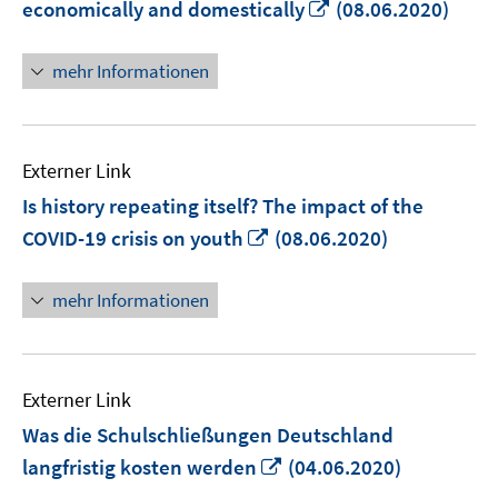
In
economically and domestically
(08.06.2020)
neuem
Fenster
mehr Informationen
öffnen
Externer Link
Is history repeating itself? The impact of the
In
COVID-19 crisis on youth
(08.06.2020)
neuem
Fenster
mehr Informationen
öffnen
Externer Link
Was die Schulschließungen Deutschland
In
langfristig kosten werden
(04.06.2020)
neuem