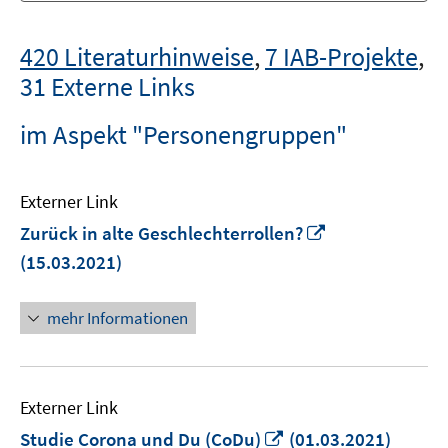
420 Literaturhinweise
,
7 IAB-Projekte
,
31 Externe Links
im Aspekt "Personengruppen"
Externer Link
In
Zurück in alte Geschlechterrollen?
neuem
(15.03.2021)
Fenster
öffnen
mehr Informationen
Externer Link
In
Studie Corona und Du (CoDu)
(01.03.2021)