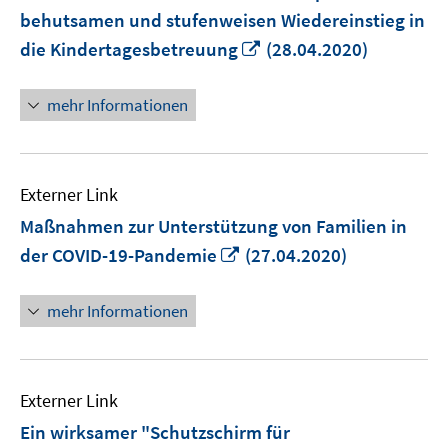
behutsamen und stufenweisen Wiedereinstieg in
In
die Kindertagesbetreuung
(28.04.2020)
neuem
Fenster
mehr Informationen
öffnen
Externer Link
Maßnahmen zur Unterstützung von Familien in
In
der COVID-19-Pandemie
(27.04.2020)
neuem
Fenster
mehr Informationen
öffnen
Externer Link
Ein wirksamer "Schutzschirm für