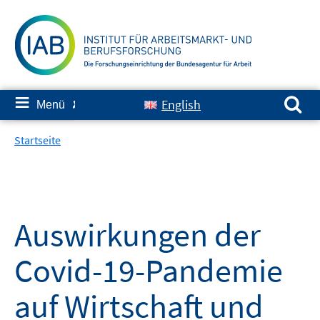
Springe
zum
Inhalt
Suchen nach:
≡
English
Menü
✘
Startseite
Auswirkungen der
Covid-19-Pandemie
auf Wirtschaft und