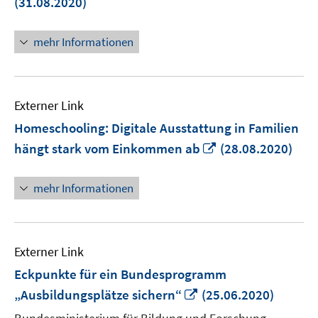
(31.08.2020)
Fenst
öffne
mehr Informationen
Externer Link
Homeschooling: Digitale Ausstattung in Familien
In
hängt stark vom Einkommen ab
(28.08.2020)
neuem
Fenster
mehr Informationen
öffnen
Externer Link
Eckpunkte für ein Bundesprogramm
In
„Ausbildungsplätze sichern“
(25.06.2020)
neuem