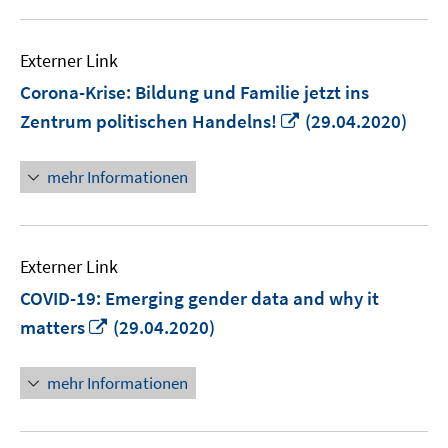
Externer Link
Corona-Krise: Bildung und Familie jetzt ins
In
Zentrum politischen Handelns!
(29.04.2020)
neuem
Fenster
mehr Informationen
öffnen
Externer Link
COVID-19: Emerging gender data and why it
In
matters
(29.04.2020)
neuem
Fenster
mehr Informationen
öffnen