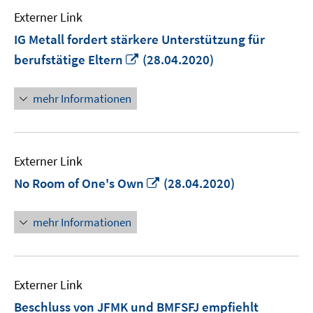
Externer Link
IG Metall fordert stärkere Unterstützung für
In
berufstätige Eltern
(28.04.2020)
neuem
Fenster
mehr Informationen
öffnen
Externer Link
In
No Room of One's Own
(28.04.2020)
neuem
Fenster
mehr Informationen
öffnen
Externer Link
Beschluss von JFMK und BMFSFJ empfiehlt