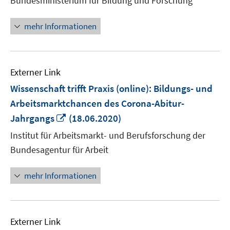
Bundesministerium für Bildung und Forschung
Fenster
öffnen
mehr Informationen
Externer Link
Wissenschaft trifft Praxis (online): Bildungs- und
Arbeitsmarktchancen des Corona-Abitur-
In
Jahrgangs
(18.06.2020)
neuem
Institut für Arbeitsmarkt- und Berufsforschung der
Fenster
Bundesagentur für Arbeit
öffnen
mehr Informationen
Externer Link