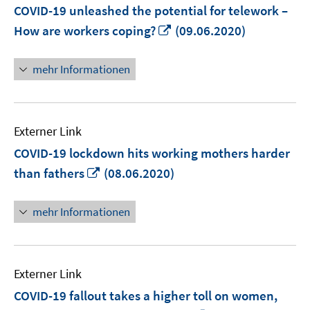
COVID-19 unleashed the potential for telework –
In
How are workers coping?
(09.06.2020)
neuem
Fenster
mehr Informationen
öffnen
Externer Link
COVID-19 lockdown hits working mothers harder
In
than fathers
(08.06.2020)
neuem
Fenster
mehr Informationen
öffnen
Externer Link
COVID-19 fallout takes a higher toll on women,