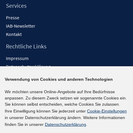
Services
Presse
IAB-Newsletter
Kontakt
Rechtliche Links
Impressum
Datenschutzerklärung
Erklärung zur Barrierefreiheit
Verwendung von Cookies und anderen Technologien
Barrieren melden
Wir möchten unsere Online-Angebote auf Ihre Bedürfnisse
Social-Media-Kanäle
anpassen. Zu diesem Zweck setzen wir sogenannte Cookies ein.
Sie können selbst entscheiden, welche Cookies Sie zulassen.
BlueSky
Ihre Einwilligung können Sie jederzeit unter
Cookie-Einstellungen
YouTube
in unserer Datenschutzerklärung ändern. Weitere Informationen
LinkedIn
finden Sie in unserer
Datenschutzerklärung
.
XING