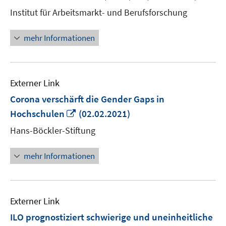
neuem
Institut für Arbeitsmarkt- und Berufsforschung
Fenster
öffnen
mehr Informationen
Externer Link
Corona verschärft die Gender Gaps in
In
Hochschulen
(02.02.2021)
neuem
Hans-Böckler-Stiftung
Fenster
öffnen
mehr Informationen
Externer Link
ILO prognostiziert schwierige und uneinheitliche