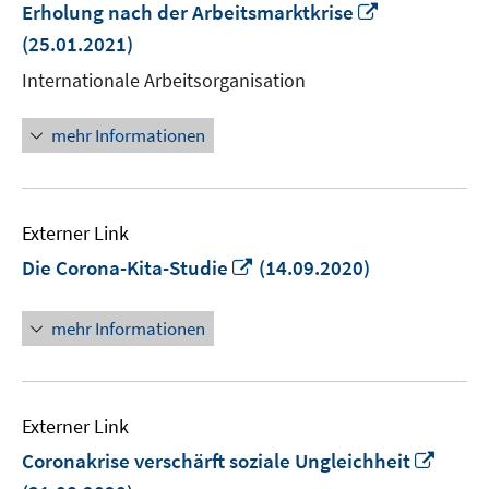
In
Erholung nach der Arbeitsmarktkrise
neuem
(25.01.2021)
Fenster
Internationale Arbeitsorganisation
öffnen
mehr Informationen
Externer Link
In
Die Corona-Kita-Studie
(14.09.2020)
neuem
Fenster
mehr Informationen
öffnen
Externer Link
In
Coronakrise verschärft soziale Ungleichheit
neue