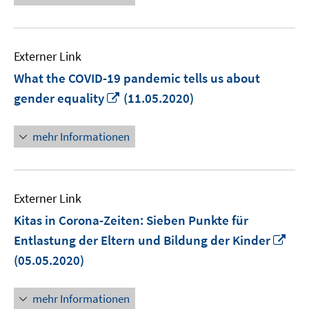
öffnen
Externer Link
What the COVID-19 pandemic tells us about
In
gender equality
(11.05.2020)
neuem
Fenster
mehr Informationen
öffnen
Externer Link
Kitas in Corona-Zeiten: Sieben Punkte für
In
Entlastung der Eltern und Bildung der Kinder
ne
(05.05.2020)
Fen
öff
mehr Informationen