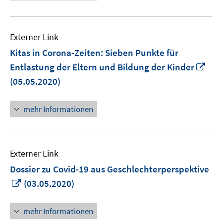
Externer Link
Kitas in Corona-Zeiten: Sieben Punkte für
In
Entlastung der Eltern und Bildung der Kinder
ne
(05.05.2020)
Fen
öff
mehr Informationen
Externer Link
Dossier zu Covid-19 aus Geschlechterperspektive
In
(03.05.2020)
neuem
Fenster
mehr Informationen
öffnen