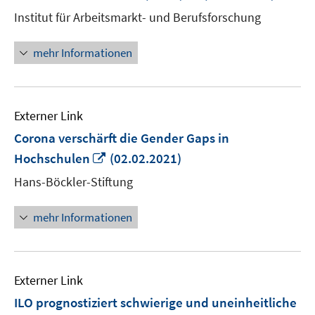
neuem
Institut für Arbeitsmarkt- und Berufsforschung
Fenster
öffnen
mehr Informationen
Externer Link
Corona verschärft die Gender Gaps in
In
Hochschulen
(02.02.2021)
neuem
Hans-Böckler-Stiftung
Fenster
öffnen
mehr Informationen
Externer Link
ILO prognostiziert schwierige und uneinheitliche