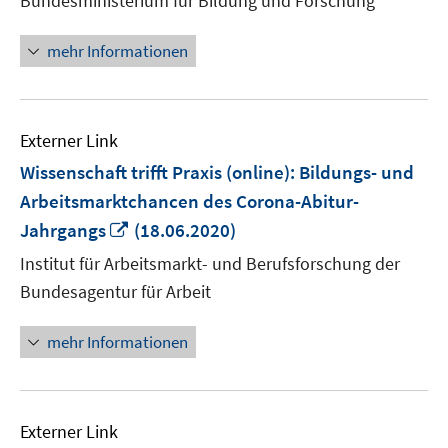
Bundesministerium für Bildung und Forschung
Fenster
öffnen
mehr Informationen
Externer Link
Wissenschaft trifft Praxis (online): Bildungs- und
Arbeitsmarktchancen des Corona-Abitur-
In
Jahrgangs
(18.06.2020)
neuem
Institut für Arbeitsmarkt- und Berufsforschung der
Fenster
Bundesagentur für Arbeit
öffnen
mehr Informationen
Externer Link