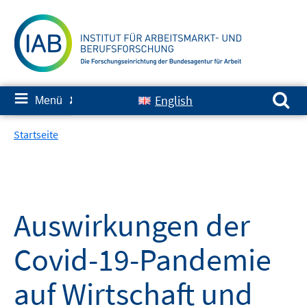
Springe
zum
Inhalt
Suchen nach:
≡
English
Menü
✘
Startseite
Auswirkungen der
Covid-19-Pandemie
auf Wirtschaft und