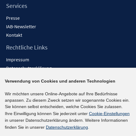
Services
Presse
IAB-Newsletter
Kontakt
Rechtliche Links
Impressum
Datenschutzerklärung
Erklärung zur Barrierefreiheit
Verwendung von Cookies und anderen Technologien
Barrieren melden
Wir möchten unsere Online-Angebote auf Ihre Bedürfnisse
Social-Media-Kanäle
anpassen. Zu diesem Zweck setzen wir sogenannte Cookies ein.
Sie können selbst entscheiden, welche Cookies Sie zulassen.
BlueSky
Ihre Einwilligung können Sie jederzeit unter
Cookie-Einstellungen
YouTube
in unserer Datenschutzerklärung ändern. Weitere Informationen
LinkedIn
finden Sie in unserer
Datenschutzerklärung
.
XING