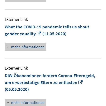
öffnen
Externer Link
What the COVID-19 pandemic tells us about
In
gender equality
(11.05.2020)
neuem
Fenster
mehr Informationen
öffnen
Externer Link
DIW-ÖkonomInnen fordern Corona-Elterngeld,
In
um erwerbstätige Eltern zu entlasten
neuem
(05.05.2020)
Fenster
öffnen
mehr Informationen