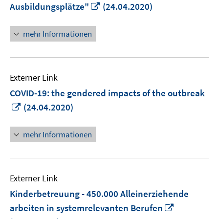
In
Ausbildungsplätze"
(24.04.2020)
neuem
Fenster
mehr Informationen
öffnen
Externer Link
COVID-19: the gendered impacts of the outbreak
In
(24.04.2020)
neuem
Fenster
mehr Informationen
öffnen
Externer Link
Kinderbetreuung - 450.000 Alleinerziehende
In
arbeiten in systemrelevanten Berufen
neuem