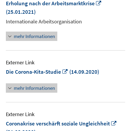
In
Erholung nach der Arbeitsmarktkrise
neuem
(25.01.2021)
Fenster
Internationale Arbeitsorganisation
öffnen
mehr Informationen
Externer Link
In
Die Corona-Kita-Studie
(14.09.2020)
neuem
Fenster
mehr Informationen
öffnen
Externer Link
In
Coronakrise verschärft soziale Ungleichheit
neue