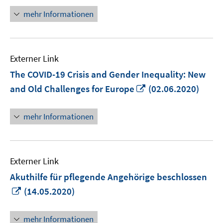
Fenster
mehr Informationen
öffnen
Externer Link
The COVID-19 Crisis and Gender Inequality: New
In
and Old Challenges for Europe
(02.06.2020)
neuem
Fenster
mehr Informationen
öffnen
Externer Link
Akuthilfe für pflegende Angehörige beschlossen
In
(14.05.2020)
neuem
Fenster
mehr Informationen