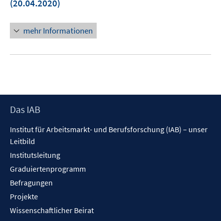
(20.04.2020)
Fenster
öffnen
mehr Informationen
Footer
Das IAB
Inhalt
Institut für Arbeitsmarkt- und Berufsforschung (IAB) – unser
Leitbild
Institutsleitung
Graduiertenprogramm
Befragungen
Projekte
Wissenschaftlicher Beirat