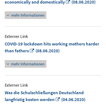
In
economically and domestically
(08.06.2020)
neuem
Fenster
mehr Informationen
öffnen
Externer Link
COVID-19 lockdown hits working mothers harder
In
than fathers
(08.06.2020)
neuem
Fenster
mehr Informationen
öffnen
Externer Link
Was die Schulschließungen Deutschland
In
langfristig kosten werden
(04.06.2020)
neuem