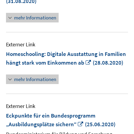
(31.08.2020)
Fenst
öffne
mehr Informationen
Externer Link
Homeschooling: Digitale Ausstattung in Familien
In
hängt stark vom Einkommen ab
(28.08.2020)
neuem
Fenster
mehr Informationen
öffnen
Externer Link
Eckpunkte für ein Bundesprogramm
In
„Ausbildungsplätze sichern“
(25.06.2020)
neuem