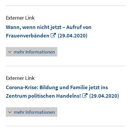
Externer Link
Wann, wenn nicht jetzt – Aufruf von
In
Frauenverbänden
(29.04.2020)
neuem
Fenster
mehr Informationen
öffnen
Externer Link
Corona-Krise: Bildung und Familie jetzt ins
In
Zentrum politischen Handelns!
(29.04.2020)
neuem
Fenster
mehr Informationen
öffnen