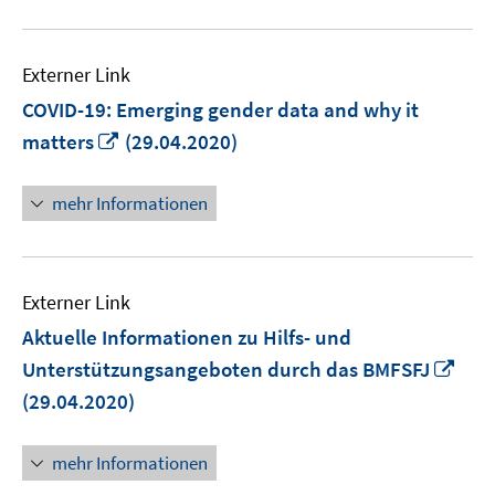
Externer Link
COVID-19: Emerging gender data and why it
In
matters
(29.04.2020)
neuem
Fenster
mehr Informationen
öffnen
Externer Link
Aktuelle Informationen zu Hilfs- und
In
Unterstützungsangeboten durch das BMFSFJ
neu
(29.04.2020)
Fens
öffn
mehr Informationen