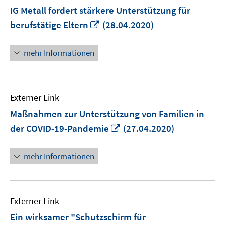
IG Metall fordert stärkere Unterstützung für
In
berufstätige Eltern
(28.04.2020)
neuem
Fenster
mehr Informationen
öffnen
Externer Link
Maßnahmen zur Unterstützung von Familien in
In
der COVID-19-Pandemie
(27.04.2020)
neuem
Fenster
mehr Informationen
öffnen
Externer Link
Ein wirksamer "Schutzschirm für