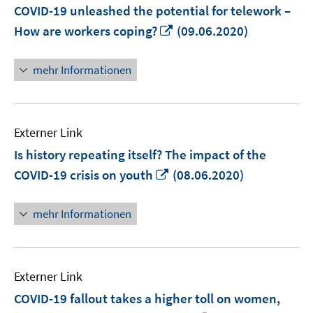
COVID-19 unleashed the potential for telework –
In
How are workers coping?
(09.06.2020)
neuem
Fenster
mehr Informationen
öffnen
Externer Link
Is history repeating itself? The impact of the
In
COVID-19 crisis on youth
(08.06.2020)
neuem
Fenster
mehr Informationen
öffnen
Externer Link
COVID-19 fallout takes a higher toll on women,