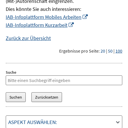
(Mit-)Autorenschaft eingrenzen.
Dies könnte Sie auch interessieren:
In
IAB-Infoplattform Mobiles Arbeiten
neuem
In
IAB-Infoplattform Kurzarbeit
Fenster
neuem
öffnen
Fenster
Zurück zur Übersicht
öffnen
Ergebnisse pro Seite:
20
|
50
|
100
Suche
ASPEKT AUSWÄHLEN: