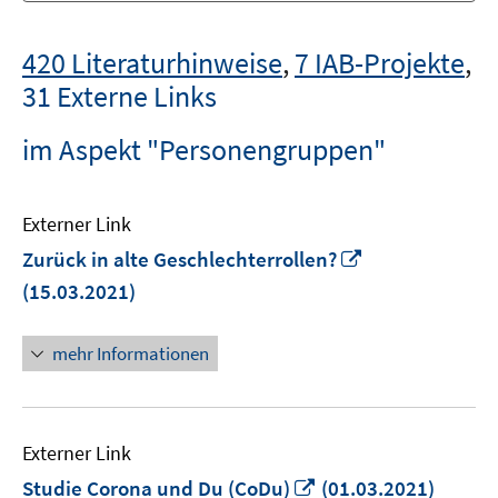
420 Literaturhinweise
,
7 IAB-Projekte
,
31 Externe Links
im Aspekt "Personengruppen"
Externer Link
In
Zurück in alte Geschlechterrollen?
neuem
(15.03.2021)
Fenster
öffnen
mehr Informationen
Externer Link
In
Studie Corona und Du (CoDu)
(01.03.2021)