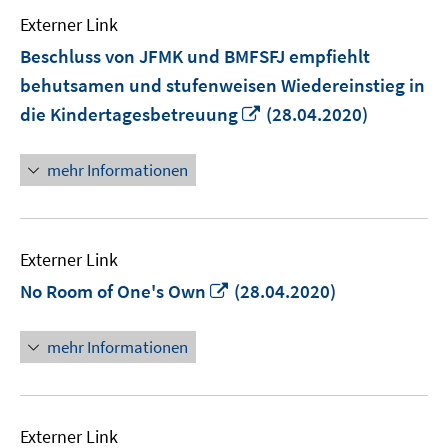
Externer Link
Beschluss von JFMK und BMFSFJ empfiehlt
behutsamen und stufenweisen Wiedereinstieg in
In
die Kindertagesbetreuung
(28.04.2020)
neuem
Fenster
mehr Informationen
öffnen
Externer Link
In
No Room of One's Own
(28.04.2020)
neuem
Fenster
mehr Informationen
öffnen
Externer Link