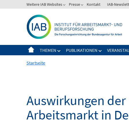
Springe
Weitere IAB Websites
Presse
Kontakt
IAB-Newslet
zum
Inhalt
THEMEN
PUBLIKATIONEN
VERANSTA
Startseite
Auswirkungen der 
Arbeitsmarkt in D