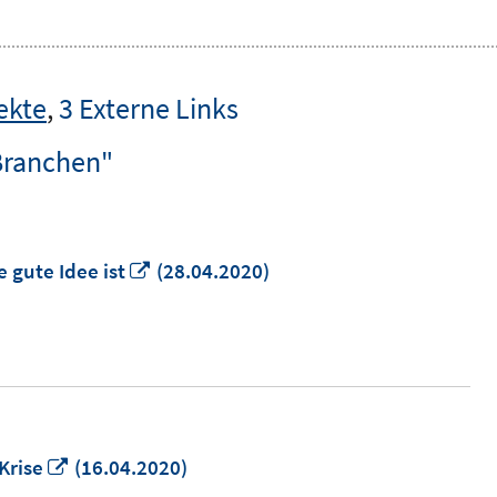
ekte
,
3 Externe Links
Branchen"
In
 gute Idee ist
(28.04.2020)
neuem
Fenster
öffnen
In
Krise
(16.04.2020)