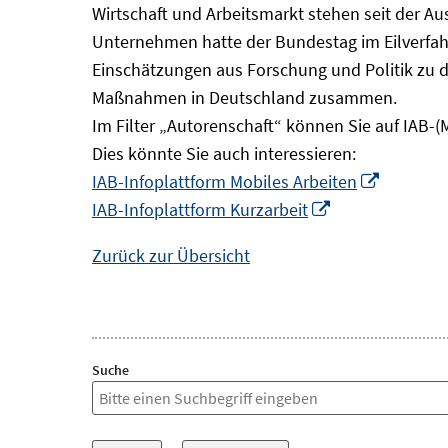
Wirtschaft und Arbeitsmarkt stehen seit der A
Unternehmen hatte der Bundestag im Eilverfahr
Einschätzungen aus Forschung und Politik zu 
Maßnahmen in Deutschland zusammen.
Im Filter „Autorenschaft“ können Sie auf IAB-(
Dies könnte Sie auch interessieren:
In
IAB-Infoplattform Mobiles Arbeiten
In
neuem
IAB-Infoplattform Kurzarbeit
neuem
Fenster
Zurück zur Übersicht
Fenster
öffnen
öffnen
Suche