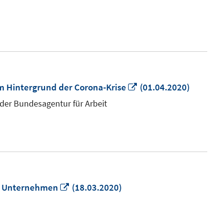
neuem
Fenster
öffnen
In
m Hintergrund der Corona-Krise
(01.04.2020)
neuem
 der Bundesagentur für Arbeit
Fenster
öffnen
In
er Unternehmen
(18.03.2020)
neuem
Fenster