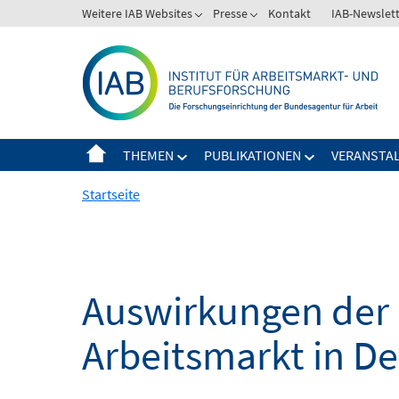
Springe
Weitere IAB Websites
Presse
Kontakt
IAB-Newslet
zum
Inhalt
THEMEN
PUBLIKATIONEN
VERANSTA
Startseite
Auswirkungen der 
Arbeitsmarkt in D