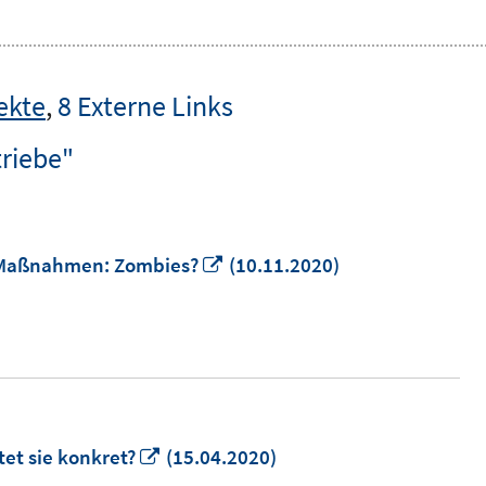
ekte
,
8 Externe Links
riebe"
In
-Maßnahmen: Zombies?
(10.11.2020)
neuem
Fenster
öffnen
In
et sie konkret?
(15.04.2020)