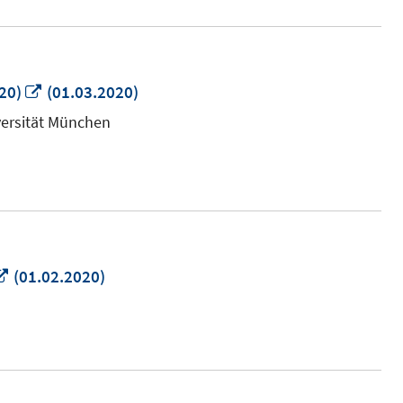
In
20)
(01.03.2020)
neuem
iversität München
Fenster
öffnen
In
(01.02.2020)
neuem
Fenster
öffnen