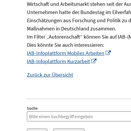
Wirtschaft und Arbeitsmarkt stehen seit der A
Unternehmen hatte der Bundestag im Eilverfahr
Einschätzungen aus Forschung und Politik zu 
Maßnahmen in Deutschland zusammen.
Im Filter „Autorenschaft“ können Sie auf IAB-(
Dies könnte Sie auch interessieren:
In
IAB-Infoplattform Mobiles Arbeiten
In
neuem
IAB-Infoplattform Kurzarbeit
neuem
Fenster
Zurück zur Übersicht
Fenster
öffnen
öffnen
Suche