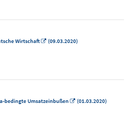
öffnen
In
tsche Wirtschaft
(09.03.2020)
neuem
Fenster
öffnen
In
na-bedingte Umsatzeinbußen
(01.03.2020)
neuem
Fenster
öffnen