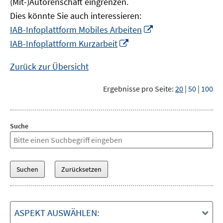
(Mit-)Autorenschaft eingrenzen.
Dies könnte Sie auch interessieren:
In
IAB-Infoplattform Mobiles Arbeiten
neuem
In
IAB-Infoplattform Kurzarbeit
Fenster
neuem
öffnen
Fenster
Zurück zur Übersicht
öffnen
Ergebnisse pro Seite:
20
|
50
|
100
Suche
ASPEKT AUSWÄHLEN: