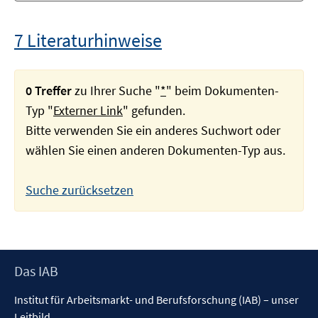
7 Literaturhinweise
0 Treffer
zu Ihrer Suche "
*
" beim Dokumenten-
Typ "
Externer Link
" gefunden.
Bitte verwenden Sie ein anderes Suchwort oder
wählen Sie einen anderen Dokumenten-Typ aus.
Suche zurücksetzen
Footer
Das IAB
Inhalt
Institut für Arbeitsmarkt- und Berufsforschung (IAB) – unser
Leitbild