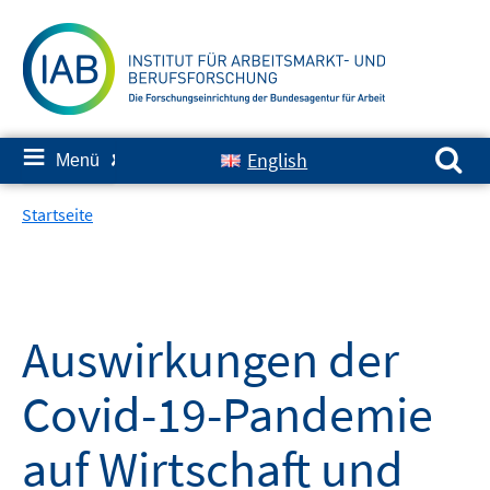
Springe
zum
Inhalt
Suchen nach:
≡
English
Menü
✘
Startseite
Auswirkungen der
Covid-19-Pandemie
auf Wirtschaft und