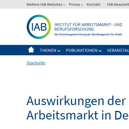
Springe
Weitere IAB Websites
Presse
Kontakt
IAB-Newslet
zum
Inhalt
THEMEN
PUBLIKATIONEN
VERANSTA
Startseite
Auswirkungen der 
Arbeitsmarkt in D