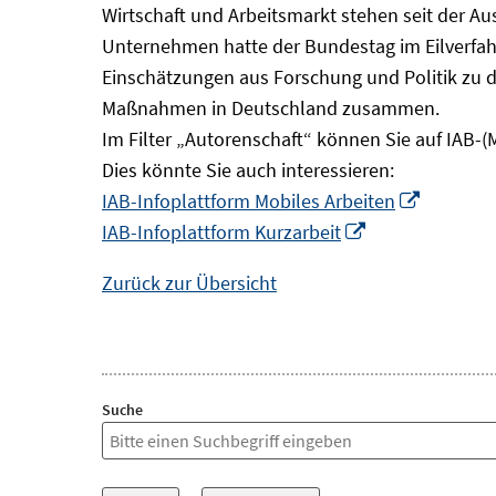
Wirtschaft und Arbeitsmarkt stehen seit der A
Unternehmen hatte der Bundestag im Eilverfahr
Einschätzungen aus Forschung und Politik zu 
Maßnahmen in Deutschland zusammen.
Im Filter „Autorenschaft“ können Sie auf IAB-(
Dies könnte Sie auch interessieren:
In
IAB-Infoplattform Mobiles Arbeiten
In
neuem
IAB-Infoplattform Kurzarbeit
neuem
Fenster
Zurück zur Übersicht
Fenster
öffnen
öffnen
Suche