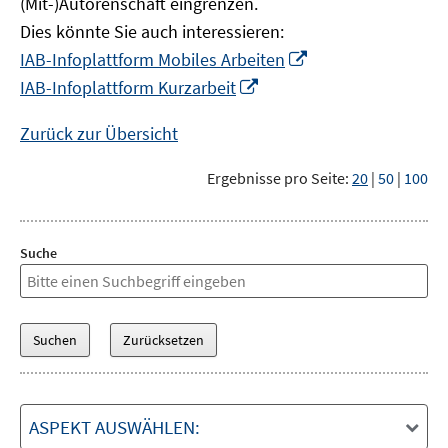
(Mit-)Autorenschaft eingrenzen.
Dies könnte Sie auch interessieren:
In
IAB-Infoplattform Mobiles Arbeiten
neuem
In
IAB-Infoplattform Kurzarbeit
Fenster
neuem
öffnen
Fenster
Zurück zur Übersicht
öffnen
Ergebnisse pro Seite:
20
|
50
|
100
Suche
ASPEKT AUSWÄHLEN: