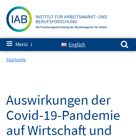
Springe
zum
Inhalt
Suchen nach:
≡
English
Menü
✘
Startseite
Auswirkungen der
Covid-19-Pandemie
auf Wirtschaft und