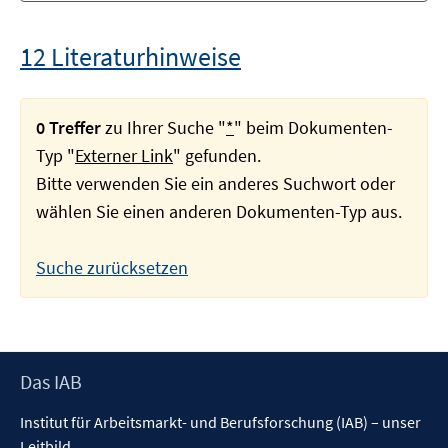
12 Literaturhinweise
0 Treffer
zu Ihrer Suche "
*
" beim Dokumenten-
Typ "
Externer Link
" gefunden.
Bitte verwenden Sie ein anderes Suchwort oder
wählen Sie einen anderen Dokumenten-Typ aus.
Suche zurücksetzen
Footer
Das IAB
Inhalt
Institut für Arbeitsmarkt- und Berufsforschung (IAB) – unser
Leitbild