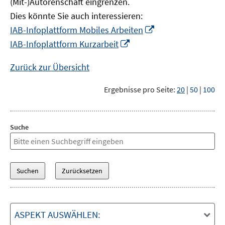
(Mit-)Autorenschaft eingrenzen.
Dies könnte Sie auch interessieren:
In
IAB-Infoplattform Mobiles Arbeiten
neuem
In
IAB-Infoplattform Kurzarbeit
Fenster
neuem
öffnen
Fenster
Zurück zur Übersicht
öffnen
Ergebnisse pro Seite:
20
|
50
|
100
Suche
ASPEKT AUSWÄHLEN: