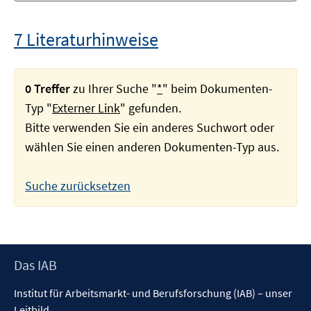
7 Literaturhinweise
0 Treffer
zu Ihrer Suche "
*
" beim Dokumenten-
Typ "
Externer Link
" gefunden.
Bitte verwenden Sie ein anderes Suchwort oder
wählen Sie einen anderen Dokumenten-Typ aus.
Suche zurücksetzen
Footer
Das IAB
Inhalt
Institut für Arbeitsmarkt- und Berufsforschung (IAB) – unser
Leitbild