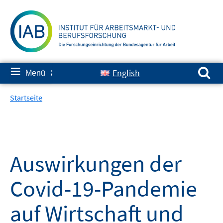
Springe
zum
Inhalt
Suchen nach:
≡
English
Menü
✘
Startseite
Auswirkungen der
Covid-19-Pandemie
auf Wirtschaft und