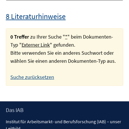
8 Literaturhinweise
0 Treffer
zu Ihrer Suche "
*
" beim Dokumenten-
Typ "
Externer Link
" gefunden.
Bitte verwenden Sie ein anderes Suchwort oder
wählen Sie einen anderen Dokumenten-Typ aus.
Suche zurücksetzen
Footer
Das IAB
Inhalt
Institut für Arbeitsmarkt- und Berufsforschung (IAB) – unser
Leitbild