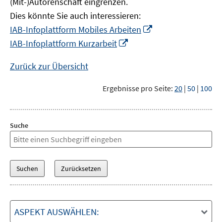
(Mit-)Autorenschaft eingrenzen.
Dies könnte Sie auch interessieren:
In
IAB-Infoplattform Mobiles Arbeiten
neuem
In
IAB-Infoplattform Kurzarbeit
Fenster
neuem
öffnen
Fenster
Zurück zur Übersicht
öffnen
Ergebnisse pro Seite:
20
|
50
|
100
Suche
ASPEKT AUSWÄHLEN: