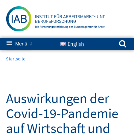
Springe
zum
Inhalt
Suchen nach:
≡
English
Menü
✘
Startseite
Auswirkungen der
Covid-19-Pandemie
auf Wirtschaft und