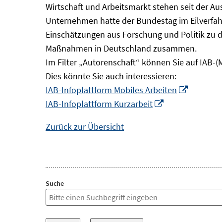
Wirtschaft und Arbeitsmarkt stehen seit der A
Unternehmen hatte der Bundestag im Eilverfahr
Einschätzungen aus Forschung und Politik zu 
Maßnahmen in Deutschland zusammen.
Im Filter „Autorenschaft“ können Sie auf IAB-(
Dies könnte Sie auch interessieren:
In
IAB-Infoplattform Mobiles Arbeiten
In
neuem
IAB-Infoplattform Kurzarbeit
neuem
Fenster
Zurück zur Übersicht
Fenster
öffnen
öffnen
Suche