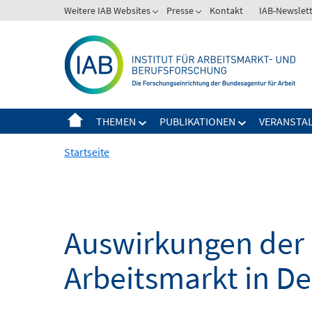
Springe
Weitere IAB Websites
Presse
Kontakt
IAB-Newslet
zum
Inhalt
THEMEN
PUBLIKATIONEN
VERANSTA
Startseite
Auswirkungen der 
Arbeitsmarkt in D