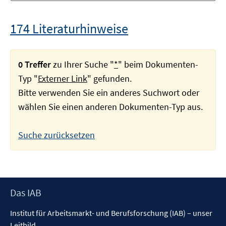
174 Literaturhinweise
0 Treffer
zu Ihrer Suche "
*
" beim Dokumenten-
Typ "
Externer Link
" gefunden.
Bitte verwenden Sie ein anderes Suchwort oder
wählen Sie einen anderen Dokumenten-Typ aus.
Suche zurücksetzen
Footer
Das IAB
Inhalt
Institut für Arbeitsmarkt- und Berufsforschung (IAB) – unser
Leitbild