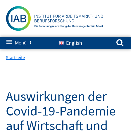
Springe
zum
Inhalt
Suchen nach:
≡
English
Menü
✘
Startseite
Auswirkungen der
Covid-19-Pandemie
auf Wirtschaft und