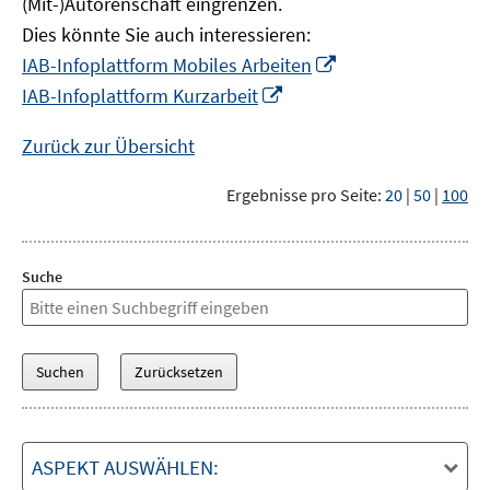
(Mit-)Autorenschaft eingrenzen.
Dies könnte Sie auch interessieren:
In
IAB-Infoplattform Mobiles Arbeiten
neuem
In
IAB-Infoplattform Kurzarbeit
Fenster
neuem
öffnen
Fenster
Zurück zur Übersicht
öffnen
Ergebnisse pro Seite:
20
|
50
|
100
Suche
ASPEKT AUSWÄHLEN: