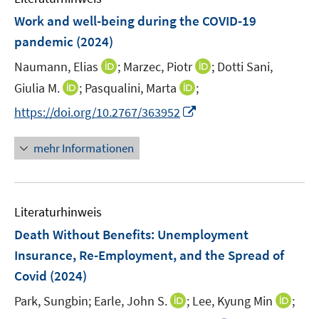
n
F
Work and well-being during the COVID-19
s
e
pandemic
(2024)
t
n
e
I
I
Naumann, Elias
;
Marzec, Piotr
;
Dotti Sani,
s
r
n
n
t
I
I
Giulia M.
;
Pasqualini, Marta
;
ö
n
n
e
n
n
I
f
https://doi.org/10.2767/363952
e
e
r
n
n
n
f
u
u
ö
e
e
n
n
mehr Informationen
e
e
f
u
u
e
e
m
m
f
e
e
u
n
F
F
n
m
m
e
e
e
e
F
F
Literaturhinweis
m
n
n
n
e
e
F
Death Without Benefits: Unemployment
s
s
n
n
e
t
t
Insurance, Re-Employment, and the Spread of
s
s
n
e
e
Covid
(2024)
t
t
s
r
r
e
e
t
I
I
Park, Sungbin;
Earle, John S.
;
Lee, Kyung Min
;
ö
ö
r
r
e
n
n