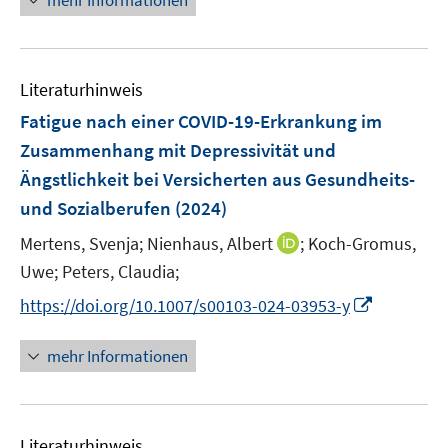
mehr Informationen
f
u
e
n
n
f
e
u
e
e
n
m
e
n
n
e
F
Literaturhinweis
m
n
e
F
Fatigue nach einer COVID-19-Erkrankung im
n
e
Zusammenhang mit Depressivität und
s
n
Ängstlichkeit bei Versicherten aus Gesundheits-
t
s
e
und Sozialberufen
(2024)
t
r
e
I
Mertens, Svenja;
Nienhaus, Albert
;
Koch-Gromus,
ö
r
n
Uwe;
Peters, Claudia;
f
ö
n
f
I
https://doi.org/10.1007/s00103-024-03953-y
f
e
n
n
f
u
e
n
n
mehr Informationen
e
n
e
e
m
u
n
F
e
e
Literaturhinweis
m