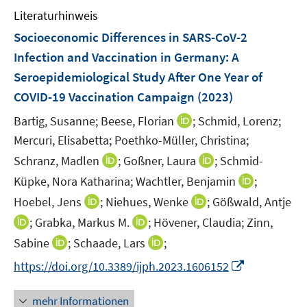
s
n
e
Literaturhinweis
m
t
s
r
F
e
Socioeconomic Differences in SARS-CoV-2
t
ö
e
r
Infection and Vaccination in Germany: A
e
f
n
ö
r
Seroepidemiological Study After One Year of
f
s
f
ö
COVID-19 Vaccination Campaign
(2023)
n
t
f
f
e
e
n
I
Bartig, Susanne;
Beese, Florian
;
Schmid, Lorenz;
f
n
r
e
n
n
Mercuri, Elisabetta;
Poethko-Müller, Christina;
ö
n
n
e
I
I
Schranz, Madlen
;
Goßner, Laura
;
Schmid-
f
e
n
n
n
f
I
Küpke, Nora Katharina;
Wachtler, Benjamin
;
u
n
n
n
n
I
I
Hoebel, Jens
;
Niehues, Wenke
;
Gößwald, Antje
e
e
e
e
n
n
n
m
I
I
;
Grabka, Markus M.
;
Hövener, Claudia;
Zinn,
u
u
n
e
n
n
F
n
n
I
e
I
e
Sabine
;
Schaade, Lars
;
u
e
e
e
n
n
n
m
n
m
e
I
https://doi.org/10.3389/ijph.2023.1606152
u
u
n
e
e
n
F
n
F
m
n
e
e
s
u
u
e
e
e
e
F
n
m
m
mehr Informationen
t
e
e