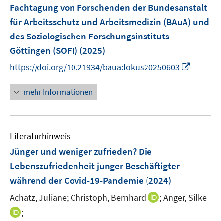
Fachtagung von Forschenden der Bundesanstalt
s
für Arbeitsschutz und Arbeitsmedizin (BAuA) und
t
e
des Soziologischen Forschungsinstituts
r
Göttingen (SOFI)
(2025)
ö
I
https://doi.org/10.21934/baua:fokus20250603
f
n
f
n
mehr Informationen
n
e
e
u
n
e
Literaturhinweis
m
F
Jünger und weniger zufrieden? Die
e
Lebenszufriedenheit junger Beschäftigter
n
während der Covid-19-Pandemie
(2024)
s
t
I
Achatz, Juliane;
Christoph, Bernhard
;
Anger, Silke
e
n
I
;
r
n