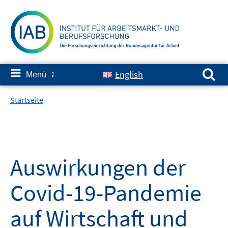
Springe
zum
Inhalt
Suchen nach:
≡
English
Menü
✘
Startseite
Auswirkungen der
Covid-19-Pandemie
auf Wirtschaft und