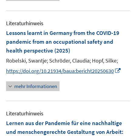
n
e
e
m
u
n
F
e
e
Literaturhinweis
m
n
F
Lessons learnt in Germany from the COVID-19
s
e
pandemic from an occupational safety and
t
n
e
health perspective
(2025)
s
r
t
Robelski, Swantje;
Schröder, Claudia;
Hopf, Silke;
ö
e
I
https://doi.org/10.21934/baua:bericht20250630
f
r
n
f
ö
n
n
mehr Informationen
f
e
e
f
u
n
n
e
e
Literaturhinweis
m
n
F
Lernen aus der Pandemie für eine nachhaltige
e
und menschengerechte Gestaltung von Arbeit
:
n