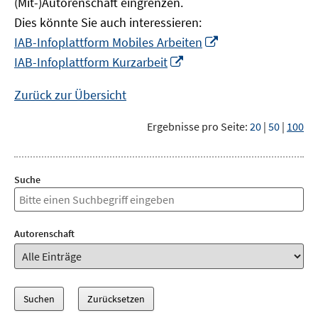
(Mit-)Autorenschaft eingrenzen.
Dies könnte Sie auch interessieren:
In
IAB-Infoplattform Mobiles Arbeiten
neuem
In
IAB-Infoplattform Kurzarbeit
Fenster
neuem
öffnen
Fenster
Zurück zur Übersicht
öffnen
Ergebnisse pro Seite:
20
|
50
|
100
Suche
Autorenschaft