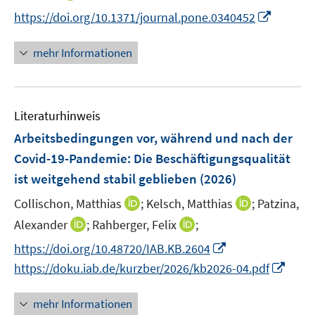
n
n
n
I
https://doi.org/10.1371/journal.pone.0340452
e
e
n
n
u
u
e
n
mehr Informationen
e
e
u
e
m
m
e
u
F
F
m
e
e
e
F
Literaturhinweis
m
n
n
e
F
Arbeitsbedingungen vor, während und nach der
s
s
n
e
t
t
Covid-19-Pandemie: Die Beschäftigungsqualität
s
n
e
e
ist weitgehend stabil geblieben
t
(2026)
s
r
r
e
t
I
I
Collischon, Matthias
;
Kelsch, Matthias
;
Patzina,
ö
ö
r
e
n
n
I
I
Alexander
;
Rahberger, Felix
f
;
f
ö
r
n
n
n
n
f
f
f
I
https://doi.org/10.48720/IAB.KB.2604
ö
e
e
n
n
n
n
f
n
I
https://doku.iab.de/kurzber/2026/kb2026-04.pdf
f
u
u
e
e
e
e
n
n
n
f
e
e
u
u
n
n
e
e
n
n
mehr Informationen
m
m
e
e
n
u