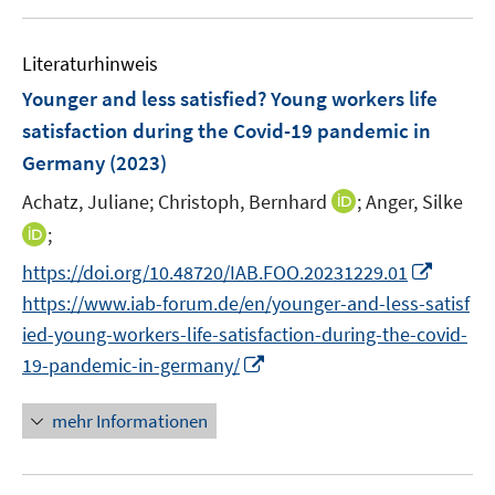
e
u
n
e
F
F
m
e
n
e
e
F
Literaturhinweis
m
n
n
e
F
Younger and less satisfied? Young workers life
s
s
n
e
t
t
satisfaction during the Covid-19 pandemic in
s
n
e
e
Germany
(2023)
t
s
r
r
e
t
I
Achatz, Juliane;
Christoph, Bernhard
;
Anger, Silke
ö
ö
r
e
n
I
;
f
f
ö
r
n
n
f
f
f
I
https://doi.org/10.48720/IAB.FOO.20231229.01
ö
e
n
n
n
f
n
https://www.iab-forum.de/en/younger-and-less-satisf
f
u
e
e
e
n
n
f
e
ied-young-workers-life-satisfaction-during-the-covid-
u
n
n
e
e
n
m
I
19-pandemic-in-germany/
e
n
u
e
F
n
m
e
n
e
n
F
mehr Informationen
m
n
e
e
F
s
u
n
e
t
e