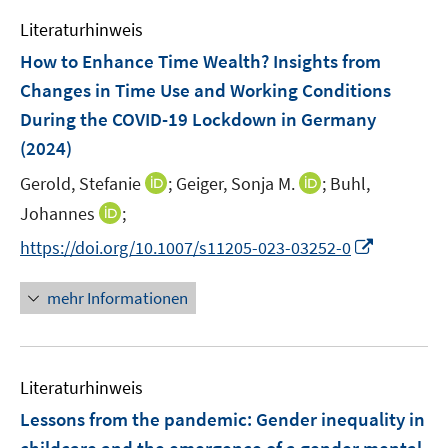
e
n
n
e
F
Literaturhinweis
m
s
s
n
e
F
t
t
How to Enhance Time Wealth? Insights from
s
n
e
e
e
t
Changes in Time Use and Working Conditions
s
n
r
r
e
During the COVID-19 Lockdown in Germany
t
s
ö
ö
r
e
(2024)
t
f
f
ö
r
e
f
f
I
I
Gerold, Stefanie
;
Geiger, Sonja M.
;
Buhl,
f
ö
r
n
n
n
n
f
I
Johannes
;
f
ö
e
e
n
n
n
n
f
I
f
https://doi.org/10.1007/s11205-023-03252-0
n
n
e
e
e
n
n
n
f
u
u
n
e
e
n
n
mehr Informationen
e
e
u
n
e
e
m
m
e
u
n
F
F
m
e
e
e
F
Literaturhinweis
m
n
n
e
F
Lessons from the pandemic: Gender inequality in
s
s
n
e
t
t