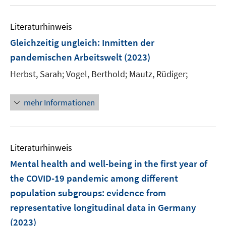
u
F
F
n
m
m
e
e
e
e
F
F
Literaturhinweis
m
n
n
n
e
e
F
Gleichzeitig ungleich
:
Inmitten der
s
s
n
n
e
t
t
pandemischen Arbeitswelt
(2023)
s
s
n
e
e
t
t
Herbst, Sarah;
Vogel, Berthold;
Mautz, Rüdiger;
s
r
r
e
e
t
ö
ö
r
r
e
mehr Informationen
f
f
ö
ö
r
f
f
f
f
ö
n
n
f
f
f
e
e
n
n
Literaturhinweis
f
n
n
e
e
n
Mental health and well-being in the first year of
n
n
e
the COVID-19 pandemic among different
n
population subgroups: evidence from
representative longitudinal data in Germany
(2023)