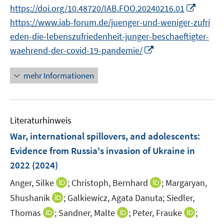
n
I
https://doi.org/10.48720/IAB.FOO.20240216.01
ö
e
n
n
https://www.iab-forum.de/juenger-und-weniger-zufri
f
u
e
n
f
e
eden-die-lebenszufriedenheit-junger-beschaeftigter-
u
e
n
m
I
waehrend-der-covid-19-pandemie/
e
u
e
F
n
m
e
n
e
n
F
mehr Informationen
m
n
e
e
F
s
u
n
e
t
e
s
n
e
Literaturhinweis
m
t
s
r
F
e
War, international spillovers, and adolescents:
t
ö
e
r
Evidence from Russia's invasion of Ukraine in
e
f
n
ö
r
2022
(2024)
f
s
f
ö
n
t
I
I
Anger, Silke
f
;
Christoph, Bernhard
;
Margaryan,
f
e
e
n
n
n
I
Shushanik
;
Galkiewicz, Agata Danuta;
Siedler,
f
n
r
n
n
e
n
n
I
I
I
Thomas
;
Sandner, Malte
;
Peter, Frauke
;
ö
e
e
n
n
e