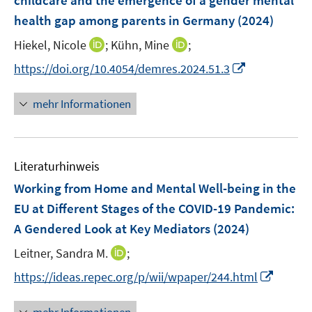
childcare and the emergence of a gender mental
s
n
e
e
health gap among parents in Germany
t
(2024)
s
r
r
e
t
I
I
Hiekel, Nicole
;
Kühn, Mine
;
ö
ö
r
e
n
n
f
f
I
https://doi.org/10.4054/demres.2024.51.3
ö
r
n
n
f
f
n
f
ö
e
e
n
n
n
f
mehr Informationen
f
u
u
e
e
e
n
f
e
e
n
n
u
e
n
m
m
e
n
e
F
F
Literaturhinweis
m
n
e
e
F
Working from Home and Mental Well-being in the
n
n
e
EU at Different Stages of the COVID-19 Pandemic:
s
s
n
A Gendered Look at Key Mediators
t
t
(2024)
s
e
e
t
I
Leitner, Sandra M.
;
r
r
e
n
I
https://ideas.repec.org/p/wii/wpaper/244.html
ö
ö
r
n
n
f
f
ö
e
n
f
f