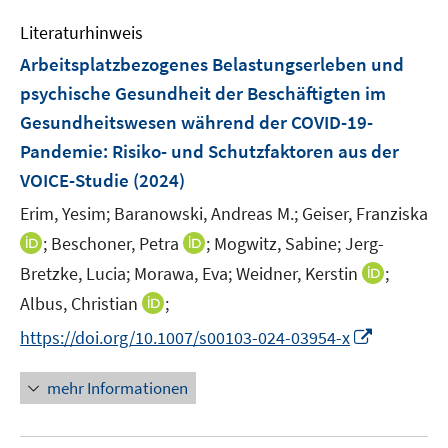
m
e
n
e
e
F
Literaturhinweis
m
n
n
e
F
Arbeitsplatzbezogenes Belastungserleben und
s
s
n
e
t
t
psychische Gesundheit der Beschäftigten im
s
n
e
e
Gesundheitswesen während der COVID-19-
t
s
r
r
e
Pandemie: Risiko- und Schutzfaktoren aus der
t
ö
ö
r
e
VOICE-Studie
(2024)
f
f
ö
r
f
f
Erim, Yesim;
Baranowski, Andreas M.;
Geiser, Franziska
f
ö
n
n
f
I
I
;
Beschoner, Petra
;
Mogwitz, Sabine;
Jerg-
f
e
e
n
n
n
I
Bretzke, Lucia;
Morawa, Eva;
Weidner, Kerstin
;
f
n
n
e
n
n
n
n
I
Albus, Christian
;
n
e
e
n
e
n
I
https://doi.org/10.1007/s00103-024-03954-x
u
u
e
n
n
n
e
e
u
e
n
m
m
mehr Informationen
e
u
e
F
F
m
e
u
e
e
F
m