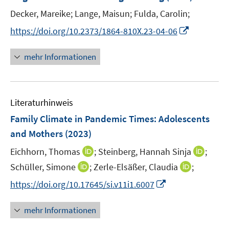
n
e
e
t
Decker, Mareike;
Lange, Maisun;
Fulda, Carolin;
s
r
r
e
t
I
https://doi.org/10.2373/1864-810X.23-04-06
ö
ö
r
e
n
f
f
ö
r
n
mehr Informationen
f
f
f
ö
e
n
n
f
f
u
e
e
n
f
e
n
n
e
n
Literaturhinweis
m
n
e
F
Family Climate in Pandemic Times: Adolescents
n
e
and Mothers
(2023)
n
I
I
Eichhorn, Thomas
;
Steinberg, Hannah Sinja
;
s
n
n
t
I
I
Schüller, Simone
;
Zerle-Elsäßer, Claudia
;
n
n
e
n
n
I
https://doi.org/10.17645/si.v11i1.6007
e
e
r
n
n
n
u
u
ö
e
e
n
mehr Informationen
e
e
f
u
u
e
m
m
f
e
e