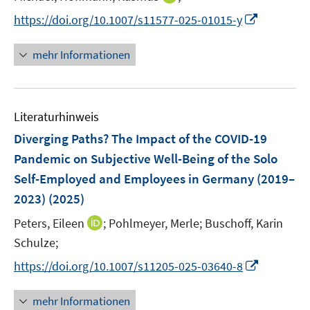
r
n
n
e
n
f
f
I
https://doi.org/10.1007/s11577-025-01015-y
ö
e
e
r
n
f
f
n
f
u
u
ö
e
n
n
n
f
mehr Informationen
e
e
f
u
e
e
e
n
m
m
f
e
n
n
u
e
F
F
n
m
e
n
e
e
e
F
Literaturhinweis
m
n
n
n
e
F
Diverging Paths? The Impact of the COVID-19
s
s
n
e
t
t
Pandemic on Subjective Well-Being of the Solo
s
n
e
e
Self-Employed and Employees in Germany (2019–
t
s
r
r
e
2023)
(2025)
t
ö
ö
r
e
I
Peters, Eileen
;
Pohlmeyer, Merle;
Buschoff, Karin
f
f
ö
r
n
f
f
Schulze;
f
ö
n
n
n
f
I
https://doi.org/10.1007/s11205-025-03640-8
f
e
e
e
n
n
f
u
n
n
e
n
n
mehr Informationen
e