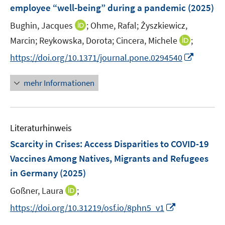
e
t
t
employee “well-being” during a pandemic
(2025)
s
n
e
e
t
I
Bughin, Jacques
;
Ohme, Rafal;
Żyszkiewicz,
s
r
r
e
n
t
I
Marcin;
Reykowska, Dorota;
Cincera, Michele
;
ö
ö
r
n
e
n
f
f
I
https://doi.org/10.1371/journal.pone.0294540
ö
e
r
n
f
f
n
f
u
ö
e
n
n
n
f
mehr Informationen
e
f
u
e
e
e
n
m
f
e
n
n
u
e
F
n
m
e
n
e
e
F
Literaturhinweis
m
n
n
e
F
Scarcity in Crises: Access Disparities to COVID-19
s
n
e
t
Vaccines Among Natives, Migrants and Refugees
s
n
e
in Germany
(2025)
t
s
r
e
t
I
Goßner, Laura
;
ö
r
e
n
f
I
https://doi.org/10.31219/osf.io/8phn5_v1
ö
r
n
f
n
f
ö