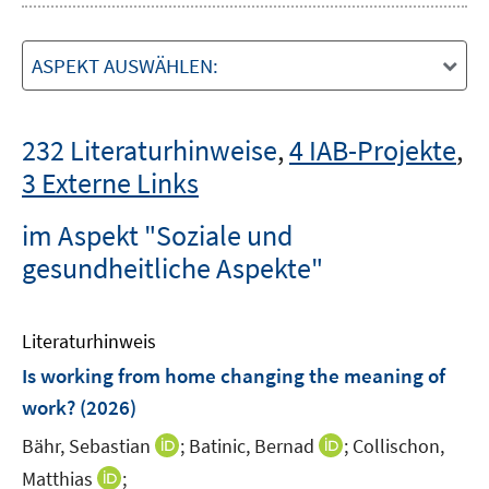
ASPEKT AUSWÄHLEN:
232 Literaturhinweise
,
4 IAB-Projekte
,
3 Externe Links
im Aspekt "Soziale und
gesundheitliche Aspekte"
Literaturhinweis
Is working from home changing the meaning of
work?
(2026)
I
I
Bähr, Sebastian
;
Batinic, Bernad
;
Collischon,
n
n
I
Matthias
;