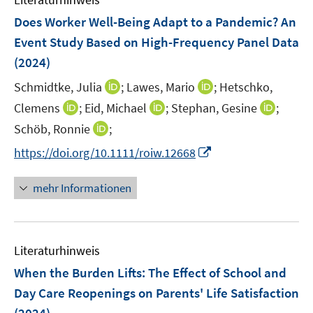
m
n
e
e
F
Does Worker Well-Being Adapt to a Pandemic? An
n
n
e
Event Study Based on High-Frequency Panel Data
s
s
n
(2024)
t
t
s
e
e
t
I
I
Schmidtke, Julia
;
Lawes, Mario
;
Hetschko,
r
r
e
n
n
I
I
I
Clemens
;
Eid, Michael
;
Stephan, Gesine
;
ö
ö
r
n
n
n
n
n
I
Schöb, Ronnie
;
f
f
ö
e
e
n
n
n
n
f
f
I
f
https://doi.org/10.1111/roiw.12668
u
u
e
e
e
n
n
n
n
f
e
e
u
u
u
e
e
e
n
n
m
m
mehr Informationen
e
e
e
u
n
n
e
e
F
F
m
m
m
e
u
n
e
e
F
F
F
m
e
n
n
e
e
e
F
Literaturhinweis
m
s
s
n
n
n
e
F
t
t
When the Burden Lifts: The Effect of School and
s
s
s
n
e
e
e
t
t
t
Day Care Reopenings on Parents' Life Satisfaction
s
n
r
r
e
e
e
t