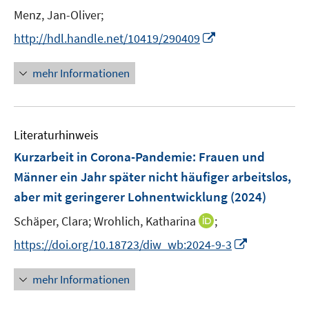
ö
t
Menz, Jan-Oliver;
f
f
f
e
n
n
I
http://hdl.handle.net/10419/290409
f
r
e
e
n
n
ö
n
n
n
e
mehr Informationen
f
e
n
f
u
n
e
e
Literaturhinweis
m
n
F
Kurzarbeit in Corona-Pandemie: Frauen und
e
Männer ein Jahr später nicht häufiger arbeitslos,
n
aber mit geringerer Lohnentwicklung
(2024)
s
t
I
Schäper, Clara;
Wrohlich, Katharina
;
e
n
I
https://doi.org/10.18723/diw_wb:2024-9-3
r
n
n
ö
e
n
mehr Informationen
f
u
e
f
e
u