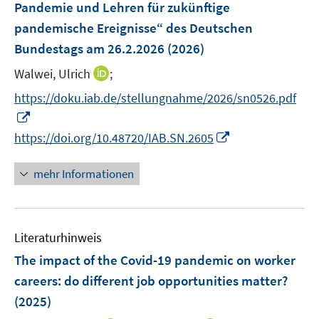
Pandemie und Lehren für zukünftige
pandemische Ereignisse“ des Deutschen
Bundestags am 26.2.2026
(2026)
I
Walwei, Ulrich
;
n
https://doku.iab.de/stellungnahme/2026/sn0526.pdf
n
I
e
n
I
https://doi.org/10.48720/IAB.SN.2605
u
n
n
e
e
n
mehr Informationen
m
u
e
F
e
u
e
m
e
n
F
Literaturhinweis
m
s
e
F
The impact of the Covid-19 pandemic on worker
t
n
e
e
careers: do different job opportunities matter?
s
n
r
(2025)
t
s
ö