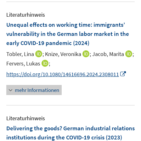
n
m
e
e
F
Literaturhinweis
m
n
e
F
Unequal effects on working time: immigrants’
n
e
vulnerability in the German labor market in the
s
n
early COVID-19 pandemic
(2024)
t
s
e
t
I
I
I
Tobler, Lina
;
Knize, Veronika
;
Jacob, Marita
;
r
e
n
n
n
I
Fervers, Lukas
;
ö
r
n
n
n
n
f
I
https://doi.org/10.1080/14616696.2024.2308011
ö
e
e
e
n
f
n
f
u
u
u
e
n
n
mehr Informationen
f
e
e
e
u
e
e
n
m
m
m
e
n
u
e
F
F
F
m
e
n
e
e
e
F
Literaturhinweis
m
n
n
n
e
F
Delivering the goods? German industrial relations
s
s
s
n
e
t
t
t
institutions during the COVID-19 crisis
(2023)
s