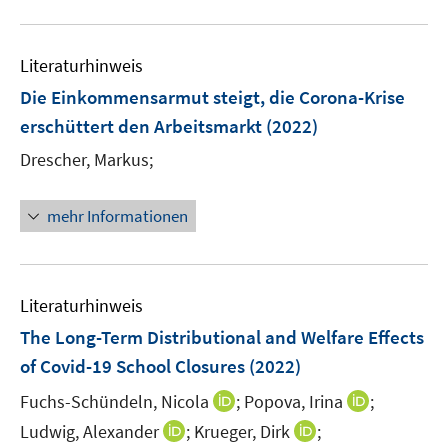
F
n
u
e
e
e
n
n
Literaturhinweis
m
s
F
Die Einkommensarmut steigt, die Corona-Krise
t
e
e
erschüttert den Arbeitsmarkt
(2022)
n
r
Drescher, Markus;
s
ö
t
f
e
mehr Informationen
f
r
n
ö
e
f
n
Literaturhinweis
f
n
The Long-Term Distributional and Welfare Effects
e
of Covid-19 School Closures
(2022)
n
I
I
Fuchs-Schündeln, Nicola
;
Popova, Irina
;
n
n
I
I
Ludwig, Alexander
;
Krueger, Dirk
;