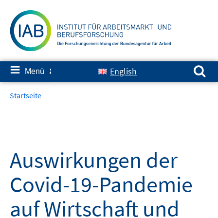
Springe
zum
Inhalt
Suchen nach:
≡
English
Menü
✘
Startseite
Auswirkungen der
Covid-19-Pandemie
auf Wirtschaft und