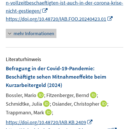
f
n-vollzeitbeschaeftigten-ist-auch-in-der-corona-krise-
ö
n
n
e
e
e
n
I
nicht-gestiegen/
f
u
u
n
e
n
I
f
https://doi.org/10.48720/IAB.FOO.20240423.01
e
e
n
n
n
n
m
m
e
n
e
F
F
mehr Informationen
u
e
n
e
e
e
u
n
n
m
e
s
s
F
Literaturhinweis
m
t
t
e
F
e
e
Befragung in der Covid-19-Pandemie:
n
e
r
r
Beschäftigte sehen Mitnahmeeffekte beim
s
n
ö
ö
Kurzarbeitergeld
(2024)
t
s
f
f
e
t
I
I
Bossler, Mario
f
;
Fitzenberger, Bernd
f
;
r
e
n
n
n
n
I
I
Schmidtke, Julia
;
Osiander, Christopher
;
ö
r
n
n
e
e
n
n
I
Trappmann, Mark
;
f
ö
e
e
n
n
n
n
n
f
I
f
https://doi.org/10.48720/IAB.KB.2409
u
u
e
e
n
n
n
f