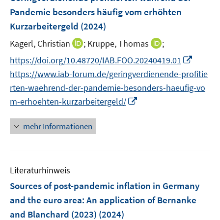
s
n
e
e
e
Pandemie besonders häufig vom erhöhten
t
s
n
r
r
e
Kurzarbeitergeld
(2024)
t
s
ö
ö
r
e
t
I
I
Kagerl, Christian
;
Kruppe, Thomas
;
f
f
ö
r
e
n
n
f
f
I
f
https://doi.org/10.48720/IAB.FOO.20240419.01
ö
r
n
n
n
n
n
f
https://www.iab-forum.de/geringverdienende-profitie
f
ö
e
e
e
e
n
n
f
rten-waehrend-der-pandemie-besonders-haeufig-vo
f
u
u
n
n
e
e
n
I
f
m-erhoehten-kurzarbeitergeld/
e
e
u
n
e
n
n
m
m
e
n
n
e
F
F
mehr Informationen
m
e
n
e
e
F
u
n
n
e
e
s
s
n
Literaturhinweis
m
t
t
s
F
e
e
Sources of post-pandemic inflation in Germany
t
e
r
r
and the euro area: An application of Bernanke
e
n
ö
ö
r
and Blanchard (2023)
(2024)
s
f
f