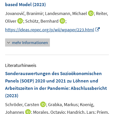
n
e
e
based Model
t
(2023)
s
r
r
e
t
I
Jovanović, Branimir;
Landesmann, Michael
;
Reiter,
ö
ö
r
e
n
I
I
Oliver
;
Schütz, Bernhard
f
;
f
ö
r
n
n
n
f
f
f
I
https://ideas.repec.org/p/wii/wpaper/223.html
ö
e
n
n
n
n
f
n
f
u
e
e
e
e
n
n
mehr Informationen
f
e
u
u
n
n
e
e
n
m
e
e
n
u
e
F
m
m
e
n
e
F
F
Literaturhinweis
m
n
e
e
F
Sonderauswertungen des Sozioökonomischen
s
n
n
e
t
Panels (SOEP) 2020 und 2021 zu Löhnen und
s
s
n
e
Arbeitszeiten in der Pandemie
t
t
:
Abschlussbericht
s
r
e
e
(2023)
t
ö
r
r
e
I
Schröder, Carsten
;
Grabka, Markus;
Koenig,
f
ö
ö
r
n
f
I
Johannes
;
Morales, Octavio;
Handrich, Lars;
Priem,
f
f