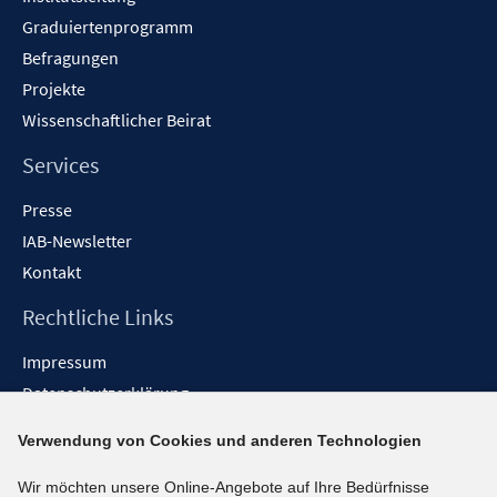
n
Graduiertenprogramm
Befragungen
Projekte
Wissenschaftlicher Beirat
Services
Presse
IAB-Newsletter
Kontakt
Rechtliche Links
Impressum
Datenschutzerklärung
Erklärung zur Barrierefreiheit
Verwendung von Cookies und anderen Technologien
Barrieren melden
Wir möchten unsere Online-Angebote auf Ihre Bedürfnisse