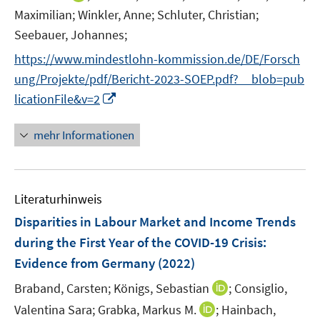
ö
n
n
n
f
f
Maximilian;
Winkler, Anne;
Schluter, Christian;
f
e
e
n
n
n
Seebauer, Johannes;
f
u
n
e
e
e
n
e
https://www.mindestlohn-kommission.de/DE/Forsch
u
n
n
e
m
ung/Projekte/pdf/Bericht-2023-SOEP.pdf?__blob=pub
e
n
F
m
I
licationFile&v=2
e
F
n
n
e
n
mehr Informationen
s
n
e
t
s
u
e
t
e
r
Literaturhinweis
e
m
ö
r
F
Disparities in Labour Market and Income Trends
f
ö
e
during the First Year of the COVID-19 Crisis
:
f
f
n
Evidence from Germany
(2022)
n
f
s
e
n
t
I
Braband, Carsten;
Königs, Sebastian
;
Consiglio,
n
e
e
n
I
Valentina Sara;
Grabka, Markus M.
;
Hainbach,
n
r