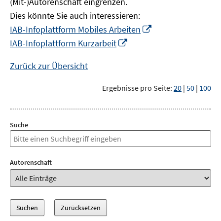
(Mit-)Autorenschaft eingrenzen.
Dies könnte Sie auch interessieren:
In
IAB-Infoplattform Mobiles Arbeiten
neuem
In
IAB-Infoplattform Kurzarbeit
Fenster
neuem
öffnen
Fenster
Zurück zur Übersicht
öffnen
Ergebnisse pro Seite:
20
|
50
|
100
Suche
Autorenschaft