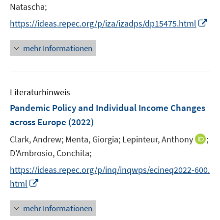
n
n
Natascha;
ö
e
n
I
https://ideas.repec.org/p/iza/izadps/dp15475.html
f
u
e
n
f
e
u
n
n
mehr Informationen
m
e
e
e
F
m
u
n
e
F
e
n
e
Literaturhinweis
m
s
n
F
Pandemic Policy and Individual Income Changes
t
s
e
e
across Europe
(2022)
t
n
r
e
I
Clark, Andrew;
Menta, Giorgia;
Lepinteur, Anthony
;
s
ö
r
n
t
D'Ambrosio, Conchita;
f
ö
n
e
f
f
https://ideas.repec.org/p/inq/inqwps/ecineq2022-600.
e
r
n
f
I
html
u
ö
e
n
n
e
f
n
e
n
mehr Informationen
m
f
n
e