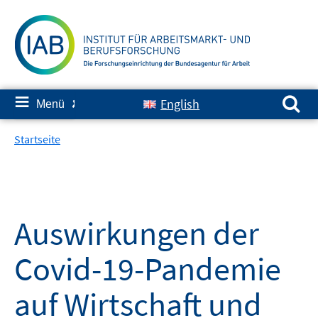
Springe
zum
Inhalt
Suchen nach:
≡
English
Menü
✘
Startseite
Auswirkungen der
Covid-19-Pandemie
auf Wirtschaft und