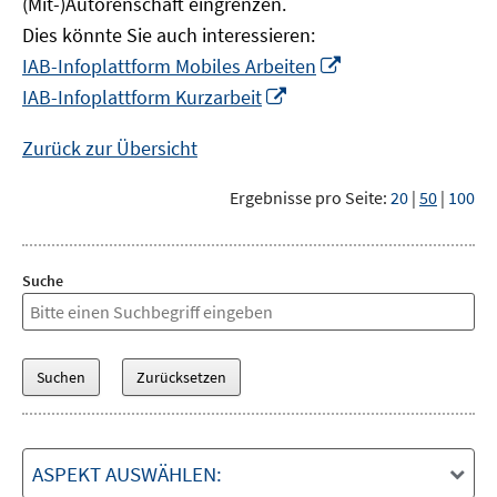
(Mit-)Autorenschaft eingrenzen.
Dies könnte Sie auch interessieren:
In
IAB-Infoplattform Mobiles Arbeiten
neuem
In
IAB-Infoplattform Kurzarbeit
Fenster
neuem
öffnen
Fenster
Zurück zur Übersicht
öffnen
Ergebnisse pro Seite:
20
|
50
|
100
Suche
ASPEKT AUSWÄHLEN: