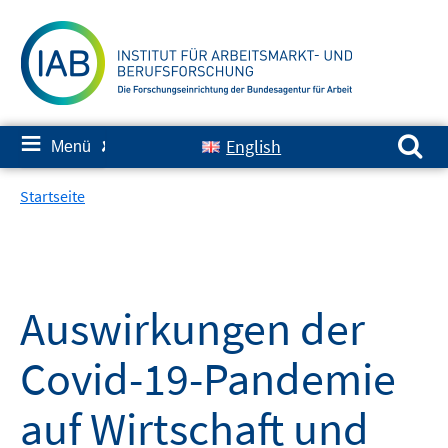
Springe
zum
Inhalt
Suchen nach:
≡
English
Menü
✘
Startseite
Auswirkungen der
Covid-19-Pandemie
auf Wirtschaft und