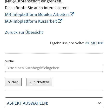
(Mit-)Autorenschaft eingrenzen.
Dies könnte Sie auch interessieren:
In
IAB-Infoplattform Mobiles Arbeiten
neuem
In
IAB-Infoplattform Kurzarbeit
Fenster
neuem
öffnen
Fenster
Zurück zur Übersicht
öffnen
Ergebnisse pro Seite:
20
|
50
|
100
Suche
ASPEKT AUSWÄHLEN: