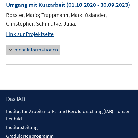
Umgang mit Kurzarbeit
(01.10.2020 - 30.09.2023)
Bossler, Mario; Trappmann, Mark; Osiander,
Christopher; Schmidtke, Julia;
Link zur Projektseite
mehr Informationen
Footer
Das IAB
Inhalt
Institut für Arbeitsmarkt- und Berufsforschung (IAB) – unser
Leitbild
Institutsleitung
Graduiertenprogramm