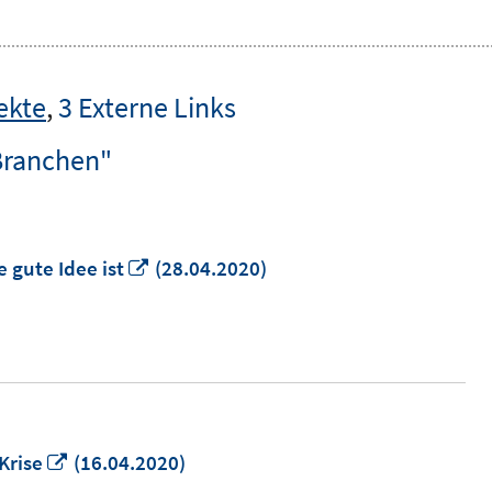
ekte
,
3 Externe Links
Branchen"
In
 gute Idee ist
(28.04.2020)
neuem
Fenster
öffnen
In
Krise
(16.04.2020)