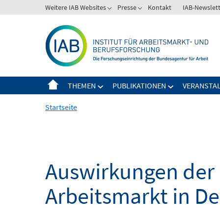
Springe
Weitere IAB Websites
Presse
Kontakt
IAB-Newslet
zum
Inhalt
THEMEN
PUBLIKATIONEN
VERANSTA
Startseite
Auswirkungen der 
Arbeitsmarkt in D