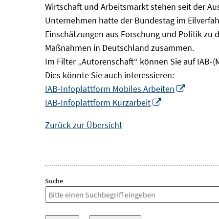
Wirtschaft und Arbeitsmarkt stehen seit der A
Unternehmen hatte der Bundestag im Eilverfahr
Einschätzungen aus Forschung und Politik zu 
Maßnahmen in Deutschland zusammen.
Im Filter „Autorenschaft“ können Sie auf IAB-(
Dies könnte Sie auch interessieren:
In
IAB-Infoplattform Mobiles Arbeiten
In
neuem
IAB-Infoplattform Kurzarbeit
neuem
Fenster
Zurück zur Übersicht
Fenster
öffnen
öffnen
Suche