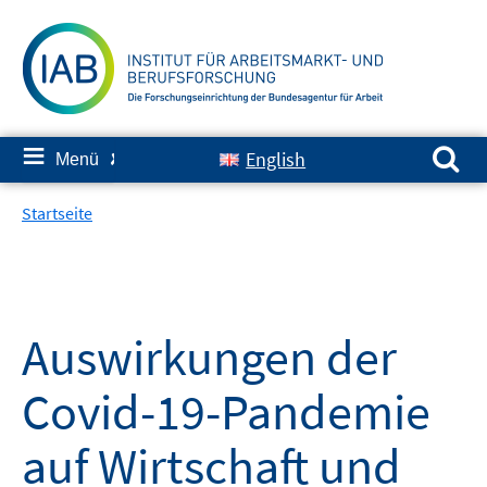
Springe
zum
Inhalt
Suchen nach:
≡
English
Menü
✘
Startseite
Auswirkungen der
Covid-19-Pandemie
auf Wirtschaft und