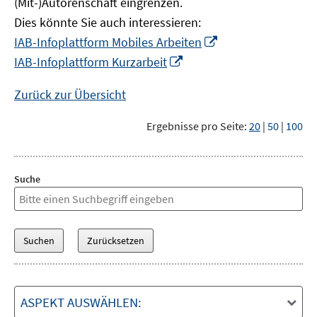
(Mit-)Autorenschaft eingrenzen.
Dies könnte Sie auch interessieren:
In
IAB-Infoplattform Mobiles Arbeiten
neuem
In
IAB-Infoplattform Kurzarbeit
Fenster
neuem
öffnen
Fenster
Zurück zur Übersicht
öffnen
Ergebnisse pro Seite:
20
|
50
|
100
Suche
ASPEKT AUSWÄHLEN: