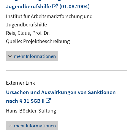
In
Jugendberufshilfe
(01.08.2004)
neuem
Institut für Arbeitsmarktforschung und
Fenster
Jugendberufshilfe
öffnen
Reis, Claus, Prof. Dr.
Quelle: Projektbeschreibung
mehr Informationen
Externer Link
Ursachen und Auswirkungen von Sanktionen
In
nach § 31 SGB II
neuem
Hans-Böckler-Stiftung
Fenster
öffnen
mehr Informationen