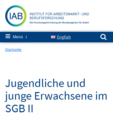
Springe
zum
Inhalt
Suchen nach:
≡
English
Menü
✘
Startseite
Jugendliche und
junge Erwachsene im
SGB II