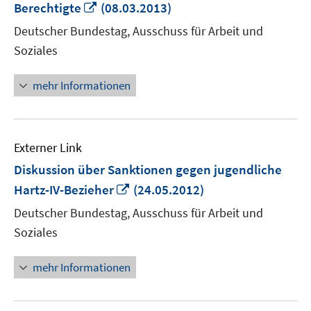
In
Berechtigte
(08.03.2013)
neuem
Deutscher Bundestag, Ausschuss für Arbeit und
Fenster
Soziales
öffnen
mehr Informationen
Externer Link
Diskussion über Sanktionen gegen jugendliche
In
Hartz-IV-Bezieher
(24.05.2012)
neuem
Deutscher Bundestag, Ausschuss für Arbeit und
Fenster
Soziales
öffnen
mehr Informationen