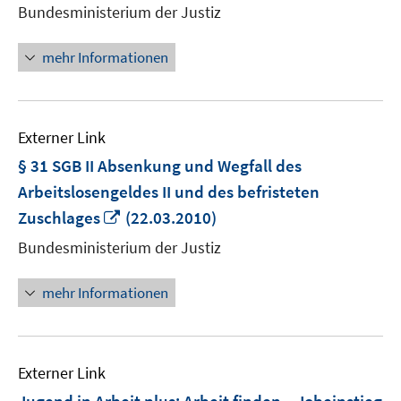
neuem
Bundesministerium der Justiz
Fenster
öffnen
mehr Informationen
Externer Link
§ 31 SGB II Absenkung und Wegfall des
Arbeitslosengeldes II und des befristeten
In
Zuschlages
(22.03.2010)
neuem
Bundesministerium der Justiz
Fenster
öffnen
mehr Informationen
Externer Link