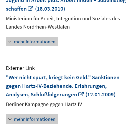
Jugend in Arbeit plus: Arbeit finden – Jobeinstieg
In
schaffen
(18.03.2010)
neuem
Ministerium für Arbeit, Integration und Soziales des
Fenster
Landes Nordrhein-Westfalen
öffnen
mehr Informationen
Externer Link
"Wer nicht spurt, kriegt kein Geld." Sanktionen
gegen Hartz-IV-Beziehende. Erfahrungen,
In
Analysen, Schlußfolgerungen
(12.01.2009)
neuem
Berliner Kampagne gegen Hartz IV
Fenster
öffnen
mehr Informationen