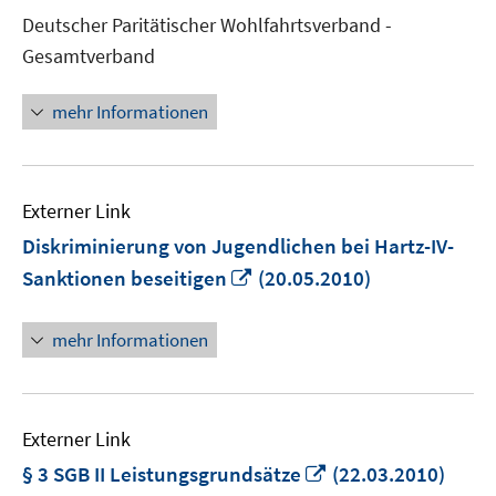
neuem
Deutscher Paritätischer Wohlfahrtsverband -
Fenster
Gesamtverband
öffnen
mehr Informationen
Externer Link
Diskriminierung von Jugendlichen bei Hartz-IV-
In
Sanktionen beseitigen
(20.05.2010)
neuem
Fenster
mehr Informationen
öffnen
Externer Link
In
§ 3 SGB II Leistungsgrundsätze
(22.03.2010)