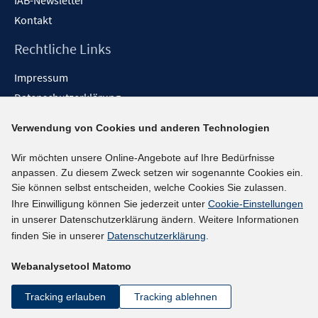
IAB-Newsletter
Kontakt
Rechtliche Links
Impressum
Datenschutzerklärung
Erklärung zur Barrierefreiheit
Verwendung von Cookies und anderen Technologien
Barrieren melden
Wir möchten unsere Online-Angebote auf Ihre Bedürfnisse
Social-Media-Kanäle
anpassen. Zu diesem Zweck setzen wir sogenannte Cookies ein.
Sie können selbst entscheiden, welche Cookies Sie zulassen.
BlueSky
Ihre Einwilligung können Sie jederzeit unter
Cookie-Einstellungen
YouTube
in unserer Datenschutzerklärung ändern. Weitere Informationen
LinkedIn
finden Sie in unserer
Datenschutzerklärung
.
XING
Webanalysetool Matomo
kununu
Netiquette
Tracking erlauben
Tracking ablehnen