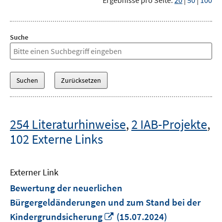
Ergebnisse pro Seite:
20
|
50
|
100
Suche
254 Literaturhinweise
,
2 IAB-Projekte
,
102 Externe Links
Externer Link
Bewertung der neuerlichen
Bürgergeldänderungen und zum Stand bei der
In
Kindergrundsicherung
(15.07.2024)