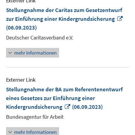
Externer Link
Stellungnahme der Caritas zum Gesetzentwurf
In
zur Einführung einer Kindergrundsicherung
neu
(06.09.2023)
Fens
Deutscher Caritasverband e.V.
öffn
mehr Informationen
Externer Link
Stellungnahme der BA zum Referentenentwurf
eines Gesetzes zur Einführung einer
In
Kindergrundsicherung
(06.09.2023)
neuem
Bundesagentur für Arbeit
Fenster
öffnen
mehr Informationen