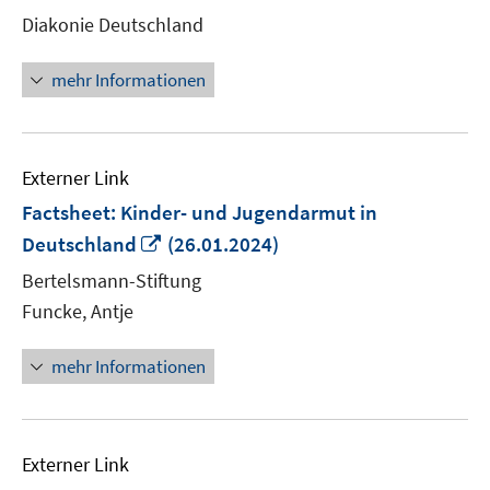
neuem
Diakonie Deutschland
Fenster
öffnen
mehr Informationen
Externer Link
Factsheet: Kinder- und Jugendarmut in
In
Deutschland
(26.01.2024)
neuem
Bertelsmann-Stiftung
Fenster
Funcke, Antje
öffnen
mehr Informationen
Externer Link