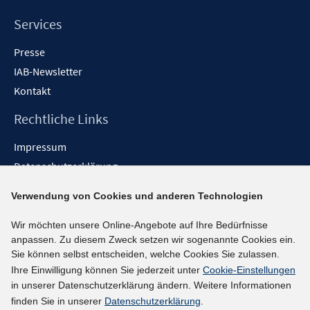
Services
Presse
IAB-Newsletter
Kontakt
Rechtliche Links
Impressum
Datenschutzerklärung
Erklärung zur Barrierefreiheit
Verwendung von Cookies und anderen Technologien
Barrieren melden
Wir möchten unsere Online-Angebote auf Ihre Bedürfnisse
Social-Media-Kanäle
anpassen. Zu diesem Zweck setzen wir sogenannte Cookies ein.
Sie können selbst entscheiden, welche Cookies Sie zulassen.
BlueSky
Ihre Einwilligung können Sie jederzeit unter
Cookie-Einstellungen
YouTube
in unserer Datenschutzerklärung ändern. Weitere Informationen
LinkedIn
finden Sie in unserer
Datenschutzerklärung
.