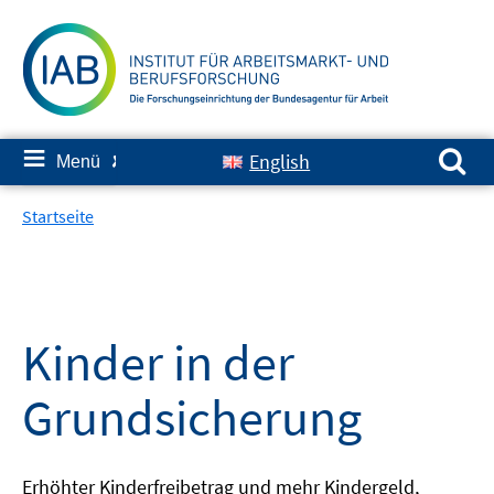
Springe
zum
Inhalt
Suchen nach:
≡
English
Menü
✘
Startseite
Kinder in der
Grundsicherung
Erhöhter Kinderfreibetrag und mehr Kindergeld,