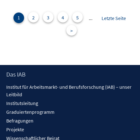
1
2
3
4
5
...
Letzte Seite
>
Footer
Das IAB
Inhalt
Institut für Arbeitsmarkt- und Berufsforschung (IAB) – unser
Leitbild
Institutsleitung
Graduiertenprogramm
Befragungen
Projekte
Wissenschaftlicher Beirat