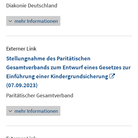
neuem
Diakonie Deutschland
Fenster
öffnen
mehr Informationen
Externer Link
Stellungnahme des Paritätischen
Gesamtverbands zum Entwurf eines Gesetzes zur
In
Einführung einer Kindergrundsicherung
neuem
(07.09.2023)
Fenster
Paritätischer Gesamtverband
öffnen
mehr Informationen