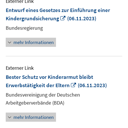
Externer Link
Entwurf eines Gesetzes zur Einführung einer
In
Kindergrundsicherung
(06.11.2023)
neuem
Bundesregierung
Fenster
öffnen
mehr Informationen
Externer Link
Bester Schutz vor Kinderarmut bleibt
In
Erwerbstätigkeit der Eltern
(06.11.2023)
neuem
Bundesvereinigung der Deutschen
Fenster
Arbeitgeberverbände (BDA)
öffnen
mehr Informationen