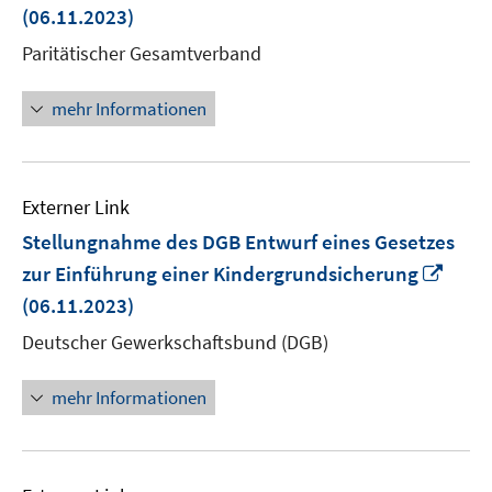
neuem
(06.11.2023)
Fenster
Paritätischer Gesamtverband
öffnen
mehr Informationen
Externer Link
Stellungnahme des DGB Entwurf eines Gesetzes
In
zur Einführung einer Kindergrundsicherung
neu
(06.11.2023)
Fens
Deutscher Gewerkschaftsbund (DGB)
öffn
mehr Informationen