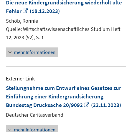
Die neue Kindergrundsicherung wiederholt alte
In
Fehler
(18.12.2023)
neuem
Schöb, Ronnie
Fenster
Quelle: Wirtschaftswissenschaftliches Studium Heft
öffnen
12, 2023 (52), S. 1
mehr Informationen
Externer Link
Stellungnahme zum Entwurf eines Gesetzes zur
Einführung einer Kindergrundsicherung
In
Bundestag Drucksache 20/9092
(22.11.2023)
neuem
Deutscher Caritasverband
Fenster
öffnen
mehr Informationen