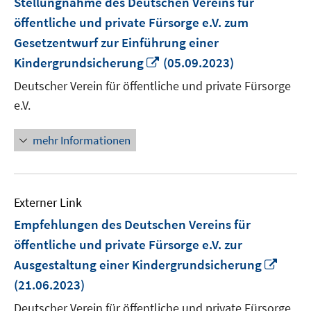
Stellungnahme des Deutschen Vereins für
öffentliche und private Fürsorge e.V. zum
Gesetzentwurf zur Einführung einer
In
Kindergrundsicherung
(05.09.2023)
neuem
Deutscher Verein für öffentliche und private Fürsorge
Fenster
e.V.
öffnen
mehr Informationen
Externer Link
Empfehlungen des Deutschen Vereins für
öffentliche und private Fürsorge e.V. zur
In
Ausgestaltung einer Kindergrundsicherung
neue
(21.06.2023)
Fenst
Deutscher Verein für öffentliche und private Fürsorge