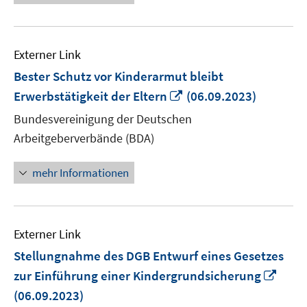
Externer Link
Bester Schutz vor Kinderarmut bleibt
In
Erwerbstätigkeit der Eltern
(06.09.2023)
neuem
Bundesvereinigung der Deutschen
Fenster
Arbeitgeberverbände (BDA)
öffnen
mehr Informationen
Externer Link
Stellungnahme des DGB Entwurf eines Gesetzes
In
zur Einführung einer Kindergrundsicherung
neu
(06.09.2023)
Fens