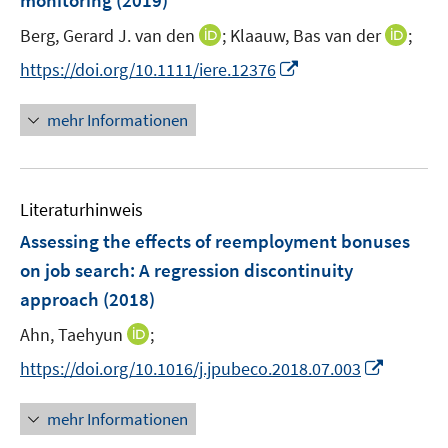
monitoring
(2019)
s
n
e
t
I
I
Berg, Gerard J. van den
;
Klaauw, Bas van der
;
s
r
e
n
n
t
I
https://doi.org/10.1111/iere.12376
ö
r
n
n
e
n
f
ö
e
e
r
n
f
mehr Informationen
f
u
u
ö
e
n
f
e
e
f
u
e
n
m
m
f
e
n
e
F
F
n
Literaturhinweis
m
n
e
e
e
F
Assessing the effects of reemployment bonuses
n
n
n
e
on job search: A regression discontinuity
s
s
n
approach
(2018)
t
t
s
e
e
t
I
Ahn, Taehyun
;
r
r
e
n
I
https://doi.org/10.1016/j.jpubeco.2018.07.003
ö
ö
r
n
n
f
f
ö
e
n
f
f
mehr Informationen
f
u
e
n
n