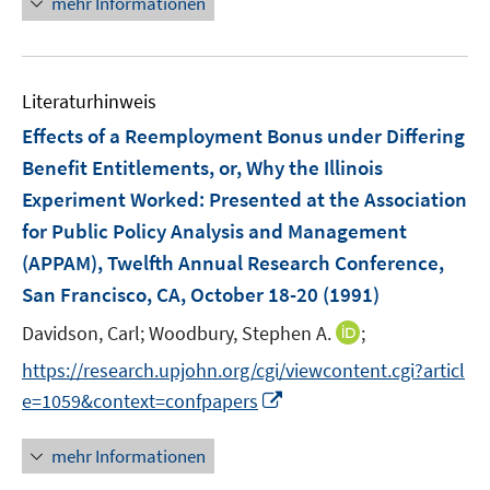
mehr Informationen
m
m
f
e
F
F
n
u
e
e
e
e
n
n
n
Literaturhinweis
m
s
s
F
Effects of a Reemployment Bonus under Differing
t
t
e
e
e
Benefit Entitlements, or, Why the Illinois
n
r
r
Experiment Worked
:
Presented at the Association
s
ö
ö
for Public Policy Analysis and Management
t
f
f
e
(APPAM), Twelfth Annual Research Conference,
f
f
r
San Francisco, CA, October 18-20
(1991)
n
n
ö
e
e
I
Davidson, Carl;
Woodbury, Stephen A.
;
f
n
n
n
f
https://research.upjohn.org/cgi/viewcontent.cgi?articl
n
n
I
e=1059&context=confpapers
e
e
n
u
n
n
mehr Informationen
e
e
m