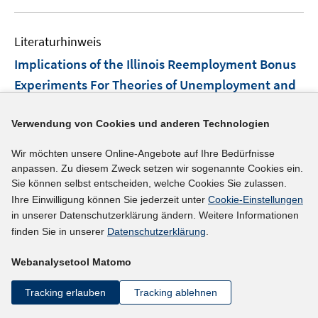
u
F
e
e
Literaturhinweis
m
n
F
Implications of the Illinois Reemployment Bonus
s
e
Experiments For Theories of Unemployment and
t
n
e
Policy Design
(1988)
s
r
Verwendung von Cookies und anderen Technologien
t
Meyer, Bruce D.;
ö
e
https://ideas.repec.org/cgi-bin/h.cgi?h=RePEc:nbr:nbe
f
Wir möchten unsere Online-Angebote auf Ihre Bedürfnisse
r
f
I
anpassen. Zu diesem Zweck setzen wir sogenannte Cookies ein.
rwo:2783
ö
Sie können selbst entscheiden, welche Cookies Sie zulassen.
n
n
f
Ihre Einwilligung können Sie jederzeit unter
Cookie-Einstellungen
e
n
mehr Informationen
f
in unserer Datenschutzerklärung ändern. Weitere Informationen
n
e
n
finden Sie in unserer
Datenschutzerklärung
.
u
e
e
n
Webanalysetool Matomo
Literaturhinweis
m
F
Bonuses to Workers and Employers to Reduce
Tracking erlauben
Tracking ablehnen
e
Unemployment: Randomized Trials in Illinois