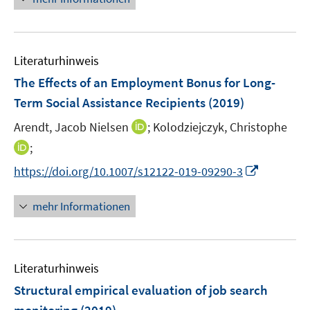
ö
e
r
f
u
ö
f
e
f
n
m
f
Literaturhinweis
e
F
n
The Effects of an Employment Bonus for Long-
n
e
e
Term Social Assistance Recipients
(2019)
n
n
s
I
Arendt, Jacob Nielsen
;
Kolodziejczyk, Christophe
t
n
I
;
e
n
n
I
https://doi.org/10.1007/s12122-019-09290-3
r
e
n
n
ö
u
e
n
mehr Informationen
f
e
u
e
f
m
e
u
n
F
m
e
e
e
F
Literaturhinweis
m
n
n
e
F
Structural empirical evaluation of job search
s
n
e
t