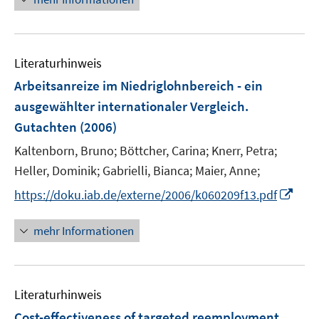
f
ö
f
f
n
f
e
n
Literaturhinweis
n
e
Arbeitsanreize im Niedriglohnbereich - ein
n
ausgewählter internationaler Vergleich.
Gutachten
(2006)
Kaltenborn, Bruno;
Böttcher, Carina;
Knerr, Petra;
Heller, Dominik;
Gabrielli, Bianca;
Maier, Anne;
I
https://doku.iab.de/externe/2006/k060209f13.pdf
n
n
mehr Informationen
e
u
e
Literaturhinweis
m
F
Cost-effectiveness of targeted reemployment