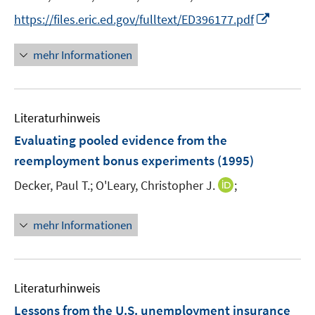
ö
r
I
f
https://files.eric.ed.gov/fulltext/ED396177.pdf
ö
n
f
f
n
n
mehr Informationen
f
e
e
n
u
n
e
e
n
Literaturhinweis
m
F
Evaluating pooled evidence from the
e
reemployment bonus experiments
(1995)
n
I
Decker, Paul T.;
O'Leary, Christopher J.
;
s
n
t
n
e
mehr Informationen
e
r
u
ö
e
f
m
f
Literaturhinweis
F
n
Lessons from the U.S. unemployment insurance