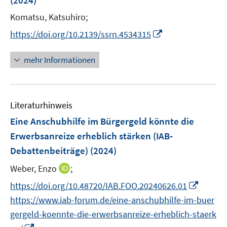
(2024)
n
Komatsu, Katsuhiro;
s
t
I
https://doi.org/10.2139/ssrn.4534315
e
n
r
n
mehr Informationen
ö
e
f
u
f
e
n
Literaturhinweis
m
e
F
Eine Anschubhilfe im Bürgergeld könnte die
n
e
Erwerbsanreize erheblich stärken (IAB-
n
Debattenbeiträge)
(2024)
s
t
I
Weber, Enzo
;
e
n
I
https://doi.org/10.48720/IAB.FOO.20240626.01
r
n
n
https://www.iab-forum.de/eine-anschubhilfe-im-buer
ö
e
n
gergeld-koennte-die-erwerbsanreize-erheblich-staerk
f
u
e
I