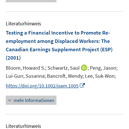
u
u
ö
e
e
e
e
f
u
n
m
m
f
e
F
F
n
Literaturhinweis
m
e
e
e
F
Testing a Financial Incentive to Promote Re-
n
n
n
e
employment among Displaced Workers
:
The
s
s
n
Canadian Earnings Supplement Project (ESP)
t
t
s
e
e
(2001)
t
r
r
e
I
Bloom, Howard S.;
Schwartz, Saul
;
Peng, Jason;
ö
ö
r
n
Lui-Gurr, Susanna;
Bancroft, Wendy;
Lee, Suk-Won;
f
f
ö
n
f
f
I
https://doi.org/10.1002/pam.1005
f
e
n
n
n
f
u
e
e
n
n
mehr Informationen
e
n
n
e
e
m
u
n
F
e
e
Literaturhinweis
m