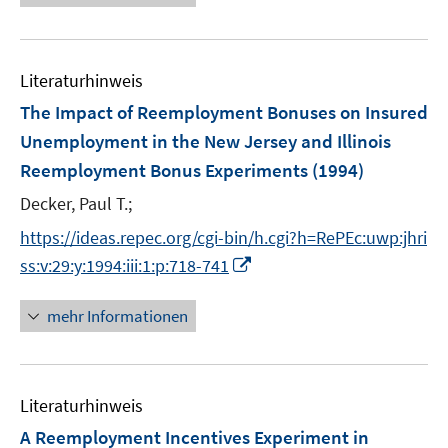
e
m
m
u
F
F
e
e
e
Literaturhinweis
m
n
n
F
The Impact of Reemployment Bonuses on Insured
s
s
e
Unemployment in the New Jersey and Illinois
t
t
n
e
e
Reemployment Bonus Experiments
(1994)
s
r
r
t
Decker, Paul T.;
ö
ö
e
https://ideas.repec.org/cgi-bin/h.cgi?h=RePEc:uwp:jhri
f
f
r
f
f
I
ss:v:29:y:1994:iii:1:p:718-741
ö
n
n
n
f
e
e
n
mehr Informationen
f
n
n
e
n
u
e
e
n
Literaturhinweis
m
F
A Reemployment Incentives Experiment in