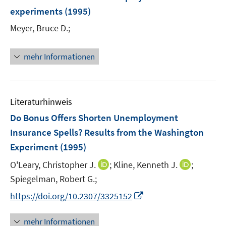
e
e
experiments
(1995)
n
n
s
Meyer, Bruce D.;
t
e
mehr Informationen
r
ö
f
f
Literaturhinweis
n
Do Bonus Offers Shorten Unemployment
e
Insurance Spells? Results from the Washington
n
Experiment
(1995)
I
I
O'Leary, Christopher J.
;
Kline, Kenneth J.
;
n
n
Spiegelman, Robert G.;
n
n
I
https://doi.org/10.2307/3325152
e
e
n
u
u
n
mehr Informationen
e
e