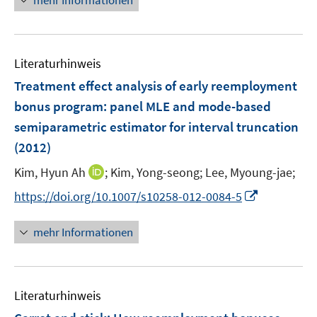
mehr Informationen
f
u
u
e
f
e
e
u
n
m
m
e
e
F
F
Literaturhinweis
m
n
e
e
F
Treatment effect analysis of early reemployment
n
n
e
bonus program
:
panel MLE and mode-based
s
s
n
semiparametric estimator for interval truncation
t
t
s
e
e
(2012)
t
r
r
e
I
Kim, Hyun Ah
;
Kim, Yong-seong;
Lee, Myoung-jae;
ö
ö
r
n
f
f
I
https://doi.org/10.1007/s10258-012-0084-5
ö
n
f
f
n
f
e
n
n
n
mehr Informationen
f
u
e
e
e
n
e
n
n
u
e
m
e
n
F
Literaturhinweis
m
e
F