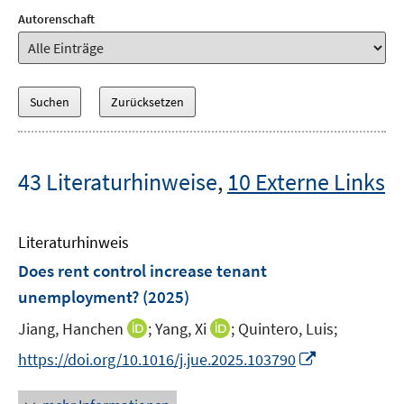
Autorenschaft
43 Literaturhinweise
,
10 Externe Links
Literaturhinweis
Does rent control increase tenant
unemployment?
(2025)
I
I
Jiang, Hanchen
;
Yang, Xi
;
Quintero, Luis;
n
n
I
https://doi.org/10.1016/j.jue.2025.103790
n
n
n
e
e
n