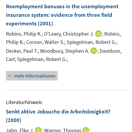
n
F
Reemployment bonuses in the unemployment
s
e
insurance system
:
evidence from three field
t
n
e
experiments
(2001)
s
r
t
I
Robins, Philip K.;
O'Leary, Christopher J.
;
Robins,
ö
e
n
Philip K.;
Corson, Walter S.;
Spiegelman, Robert G.;
f
r
n
f
I
Decker, Paul T.;
Woodbury, Stephen A.
;
Davidson,
ö
e
n
n
Carl;
Spiegelman, Robert G.;
f
u
e
n
f
e
n
e
n
mehr Informationen
m
u
e
F
e
n
e
m
n
F
Literaturhinweis
s
e
Senkt aktive Jobsuche die Arbeitslosigkeit?
t
n
e
(2000)
s
r
t
I
I
Jahn, Elke J.
;
Wagner, Thomas
;