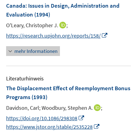
e
Canada: Issues in Design, Administration and
n
Evaluation
(1994)
s
t
I
O'Leary, Christopher J.
;
e
n
I
https://research.upjohn.org/reports/158/
r
n
n
ö
e
n
mehr Informationen
f
u
e
f
e
u
n
m
e
e
F
Literaturhinweis
m
n
e
F
The Displacement Effect of Reemployment Bonus
n
e
Programs
(1993)
s
n
t
I
Davidson, Carl;
Woodbury, Stephen A.
;
s
e
n
t
I
https://doi.org/10.1086/298308
r
n
e
n
I
https://www.jstor.org/stable/2535228
ö
e
r
n
n
f
u