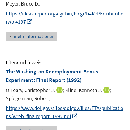
Meyer, Bruce D.;
s
t
https://ideas.repec.org/cgi-bin/h.cgi?h=RePEc:nbr:nbe
e
I
rwo:4197
r
n
ö
n
mehr Informationen
f
e
f
u
n
e
e
Literaturhinweis
m
n
F
The Washington Reemployment Bonus
e
Experiment
:
Final Report
(1992)
n
I
I
O'Leary, Christopher J.
;
Kline, Kenneth J.
;
s
n
n
t
Spiegelman, Robert;
n
n
e
https://www.dol.gov/sites/dolgov/files/ETA/publicatio
e
e
r
I
ns/wreb_finalreport_1992.pdf
u
u
ö
n
e
e
f
n