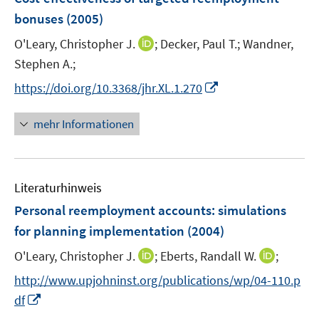
e
bonuses
(2005)
n
I
O'Leary, Christopher J.
;
Decker, Paul T.;
Wandner,
s
n
t
Stephen A.;
n
e
I
https://doi.org/10.3368/jhr.XL.1.270
e
r
n
u
ö
n
mehr Informationen
e
f
e
m
f
u
F
n
e
e
e
Literaturhinweis
m
n
n
F
Personal reemployment accounts
:
simulations
s
e
for planning implementation
(2004)
t
n
e
I
I
O'Leary, Christopher J.
;
Eberts, Randall W.
;
s
r
n
n
t
http://www.upjohninst.org/publications/wp/04-110.p
ö
n
n
e
I
f
df
e
e
r
n
f