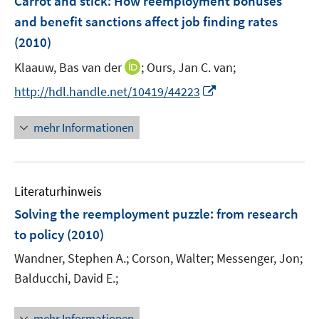
Carrot and stick: How reemployment bonuses
n
e
and benefit sanctions affect job finding rates
s
n
(2010)
t
s
e
t
I
Klaauw, Bas van der
;
Ours, Jan C. van;
r
e
n
I
http://hdl.handle.net/10419/44223
ö
r
n
n
f
ö
e
n
f
mehr Informationen
f
u
e
n
f
e
u
e
n
m
e
n
e
F
Literaturhinweis
m
n
e
F
Solving the reemployment puzzle
:
from research
n
e
to policy
(2010)
s
n
t
Wandner, Stephen A.;
Corson, Walter;
Messenger, Jon;
s
e
t
Balducchi, David E.;
r
e
ö
r
mehr Informationen