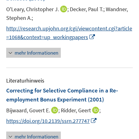
n
I
O'Leary, Christopher J.
;
Decker, Paul T.;
Wandner,
s
n
t
Stephen A.;
n
e
http://research.upjohn.org/cgi/viewcontent.cgi?article
e
r
I
=1068&context=up_workingpapers
u
ö
n
e
f
n
mehr Informationen
m
f
e
F
n
u
e
e
e
n
n
Literaturhinweis
m
s
F
Correcting for Selective Compliance in a Re-
t
e
e
employment Bonus Experiment
(2001)
n
r
I
I
Bijwaard, Govert E.
;
Ridder, Geert
;
s
ö
n
n
t
I
f
https://doi.org/10.2139/ssrn.277747
n
n
e
n
f
e
e
r
n
n
mehr Informationen