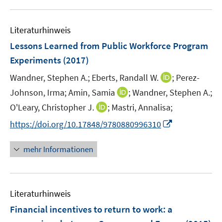
f
e
u
e
e
n
m
e
n
n
e
F
Literaturhinweis
m
n
e
F
Lessons Learned from Public Workforce Program
n
e
Experiments
(2017)
s
n
t
I
Wandner, Stephen A.;
Eberts, Randall W.
;
Perez-
s
e
n
t
I
Johnson, Irma;
Amin, Samia
;
Wandner, Stephen A.;
r
n
e
n
I
O'Leary, Christopher J.
;
Mastri, Annalisa;
ö
e
r
n
n
f
I
https://doi.org/10.17848/9780880996310
u
ö
e
n
f
n
e
f
u
e
n
n
m
mehr Informationen
f
e
u
e
e
F
n
m
e
n
u
e
e
F
m
e
n
n
e
F
Literaturhinweis
m
s
n
e
F
t
Financial incentives to return to work: a
s
n
e
e