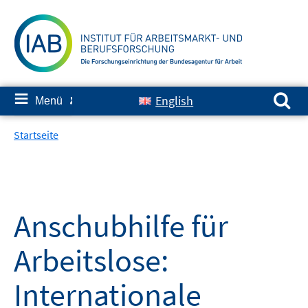
Springe
zum
Inhalt
Suchen nach:
≡
English
Menü
✘
Startseite
Anschubhilfe für
Arbeitslose:
Internationale