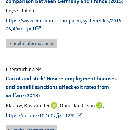
t
comparison between Germany and France
(2015)
s
n
r
e
t
Reysz, Julien;
s
ö
r
e
t
f
https://www.eurofound.europa.eu/system/files/2015-
ö
r
e
f
I
f
08/40irec.pdf
ö
r
n
n
f
f
ö
e
n
n
mehr Informationen
f
f
n
e
e
n
f
u
n
e
n
e
n
e
Literaturhinweis
m
n
F
Carrot and stick: How re-employment bonuses
e
and benefit sanctions affect exit rates from
n
welfare
(2013)
s
t
I
I
Klaauw, Bas van der
;
Ours, Jan C. van
;
e
n
n
I
https://doi.org/10.1002/jae.1265
r
n
n
n
ö
e
e
n