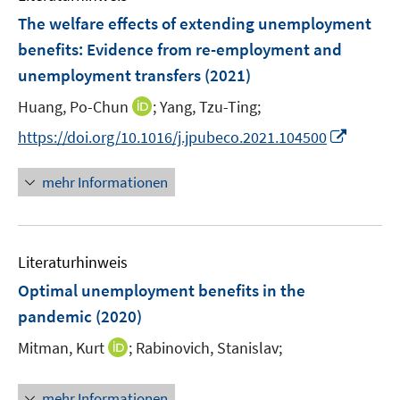
n
n
e
F
The welfare effects of extending unemployment
s
n
e
t
benefits: Evidence from re-employment and
s
n
e
unemployment transfers
t
(2021)
s
r
e
t
I
Huang, Po-Chun
;
Yang, Tzu-Ting;
ö
r
e
n
f
I
https://doi.org/10.1016/j.jpubeco.2021.104500
ö
r
n
f
n
f
ö
e
n
n
f
mehr Informationen
f
u
e
e
n
f
e
n
u
e
n
m
e
n
e
F
Literaturhinweis
m
n
e
F
Optimal unemployment benefits in the
n
e
pandemic
(2020)
s
n
t
I
Mitman, Kurt
;
Rabinovich, Stanislav;
s
e
n
t
r
n
e
mehr Informationen