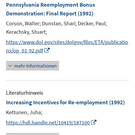
e
F
Pennsylvania Reemployment Bonus
n
e
Demonstration
:
Final Report
(1992)
s
n
t
Corson, Walter;
Dunstan, Shari;
Decker, Paul;
s
e
t
Kerachsky, Stuart;
r
e
https://www.dol.gov/sites/dolgov/files/ETA/publicatio
ö
r
I
ns/op_01-92.pdf
f
ö
n
f
f
n
mehr Informationen
n
f
e
e
n
u
n
e
e
n
Literaturhinweis
m
F
Increasing Incentives for Re-employment
(1992)
e
Kettunen, Juha;
n
I
s
https://hdl.handle.net/10419/187100
n
t