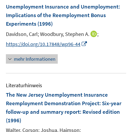
n
n
n
F
Unemployment Insurance and Unemployment:
s
e
Implications of the Reemployment Bonus
t
n
e
Experiments
(1996)
s
r
t
I
Davidson, Carl;
Woodbury, Stephen A.
;
ö
e
n
I
f
https://doi.org/10.17848/wp96-44
r
n
n
f
ö
e
n
n
mehr Informationen
f
u
e
e
f
e
u
n
n
m
e
e
F
Literaturhinweis
m
n
e
F
The New Jersey Unemployment Insurance
n
e
Reemployment Demonstration Project: Six-year
s
n
follow-up and summary report
:
Revised edition
t
s
e
(1996)
t
r
e
Walter, Corson;
Joshua, Haimson;