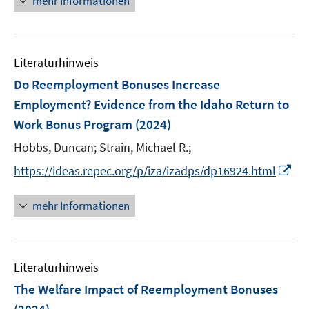
mehr Informationen
u
u
e
e
e
u
m
m
e
F
F
Literaturhinweis
m
e
e
F
Do Reemployment Bonuses Increase
n
n
e
Employment? Evidence from the Idaho Return to
s
s
n
Work Bonus Program
t
(2024)
t
s
e
e
t
Hobbs, Duncan;
Strain, Michael R.;
r
r
e
I
https://ideas.repec.org/p/iza/izadps/dp16924.html
ö
ö
r
n
f
f
ö
n
mehr Informationen
f
f
f
e
n
n
f
u
e
e
n
e
n
n
e
Literaturhinweis
m
n
F
The Welfare Impact of Reemployment Bonuses
e