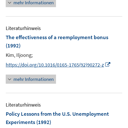
n
e
mehr Informationen
e
r
u
ö
e
f
Literaturhinweis
m
f
F
n
The effectiveness of a reemployment bonus
e
e
(1992)
n
n
Kim, Iljoong;
s
t
I
https://doi.org/10.1016/0165-1765(92)90272-z
e
n
r
n
mehr Informationen
ö
e
f
u
f
e
n
Literaturhinweis
m
e
F
Policy Lessons from the U.S. Unemployment
n
e
Experiments
(1992)
n