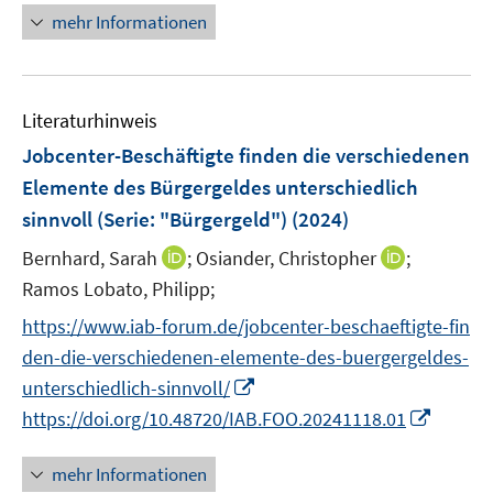
e
n
e
e
n
e
mehr Informationen
m
u
n
n
e
n
F
e
s
s
u
e
m
t
t
e
n
F
e
e
Literaturhinweis
m
s
e
r
r
F
Jobcenter-Beschäftigte finden die verschiedenen
t
n
ö
ö
e
e
Elemente des Bürgergeldes unterschiedlich
s
f
f
n
r
sinnvoll (Serie: "Bürgergeld")
(2024)
t
f
f
s
ö
e
n
n
t
I
I
Bernhard, Sarah
;
Osiander, Christopher
;
f
r
e
e
e
n
n
Ramos Lobato, Philipp;
f
ö
n
n
r
n
n
n
https://www.iab-forum.de/jobcenter-beschaeftigte-fin
f
ö
e
e
e
f
den-die-verschiedenen-elemente-des-buergergeldes-
f
u
u
n
n
I
f
unterschiedlich-sinnvoll/
e
e
e
n
n
m
m
I
https://doi.org/10.48720/IAB.FOO.20241118.01
n
n
e
F
F
n
e
n
e
e
n
mehr Informationen
u