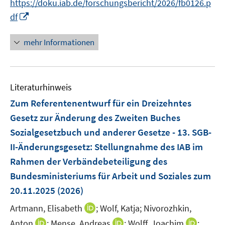
https://doku.iab.de/forschungsbericht/2026/fb0126.p
e
n
I
df
u
e
n
e
u
n
mehr Informationen
m
e
e
F
m
u
e
F
e
n
e
Literaturhinweis
m
s
n
F
Zum Referentenentwurf für ein Dreizehntes
t
s
e
e
Gesetz zur Änderung des Zweiten Buches
t
n
r
Sozialgesetzbuch und anderer Gesetze - 13. SGB-
e
s
ö
r
II-Änderungsgesetz
:
Stellungnahme des IAB im
t
f
ö
e
Rahmen der Verbändebeteiligung des
f
f
r
Bundesministeriums für Arbeit und Soziales zum
n
f
ö
e
20.11.2025
(2026)
n
f
n
e
I
Artmann, Elisabeth
f
;
Wolf, Katja;
Nivorozhkin,
n
n
n
I
I
I
Anton
;
Mense, Andreas
;
Wolff, Joachim
;