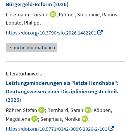
e
Bürgergeld-Reform
(2026)
n
t
r
e
e
I
Lietzmann, Torsten
;
Prümer, Stephanie;
Ramos
ö
n
r
n
Lobato, Philipp;
f
ö
n
f
I
https://doi.org/10.3790/sfo.2026.1482201
f
e
n
n
f
u
e
n
n
mehr Informationen
e
n
e
e
m
u
n
F
e
e
Literaturhinweis
m
n
F
Leistungsminderungen als "letzte Handhabe":
s
e
Deutungsweisen einer Disziplinierungstechnik
t
n
e
(2026)
s
r
t
I
I
Röhrer, Stefan
;
Bernhard, Sarah
;
Köppen,
ö
e
n
n
I
I
Magdalena
;
Senghaas, Monika
;
f
r
n
n
n
n
f
I
https://doi.org/10.5771/0342-300X-2026-2-101
ö
e
e