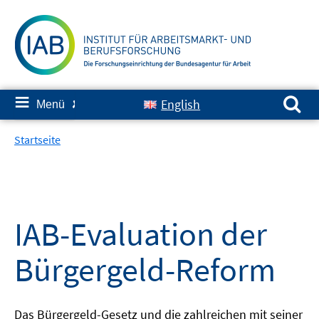
Springe
zum
Inhalt
Suchen nach:
≡
English
Menü
✘
Startseite
IAB-Evaluation der
Bürgergeld-Reform
Das Bürgergeld-Gesetz und die zahlreichen mit seiner