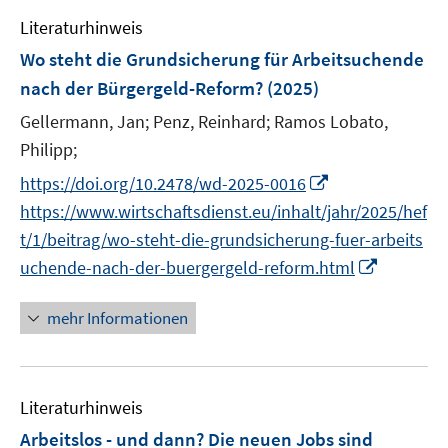
m
e
s
s
F
Literaturhinweis
m
t
t
e
F
e
e
Wo steht die Grundsicherung für Arbeitsuchende
n
e
r
r
nach der Bürgergeld-Reform?
(2025)
s
n
ö
ö
t
Gellermann, Jan;
Penz, Reinhard;
Ramos Lobato,
s
f
f
e
t
Philipp;
f
f
r
e
n
n
I
https://doi.org/10.2478/wd-2025-0016
ö
r
e
e
n
https://www.wirtschaftsdienst.eu/inhalt/jahr/2025/hef
f
ö
n
n
n
t/1/beitrag/wo-steht-die-grundsicherung-fuer-arbeits
f
f
e
n
I
uchende-nach-der-buergergeld-reform.html
f
u
e
n
n
e
n
n
e
mehr Informationen
m
e
n
F
u
e
e
n
Literaturhinweis
m
s
F
Arbeitslos - und dann? Die neuen Jobs sind
t