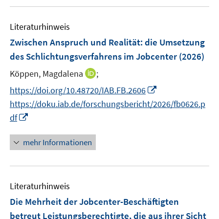
e
s
u
m
t
e
F
Literaturhinweis
e
m
e
r
F
Zwischen Anspruch und Realität: die Umsetzung
n
ö
e
des Schlichtungsverfahrens im Jobcenter
(2026)
s
f
n
t
I
Köppen, Magdalena
;
f
s
e
n
n
t
I
https://doi.org/10.48720/IAB.FB.2606
r
n
e
e
n
https://doku.iab.de/forschungsbericht/2026/fb0626.p
ö
e
n
r
n
I
df
f
u
ö
e
n
f
e
f
u
n
mehr Informationen
n
m
f
e
e
e
F
n
m
u
n
e
e
F
e
n
n
e
Literaturhinweis
m
s
n
F
Die Mehrheit der Jobcenter-Beschäftigten
t
s
e
e
betreut Leistungsberechtigte, die aus ihrer Sicht
t