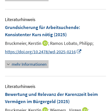
e
n
e
u
s
n
e
t
s
Literaturhinweis
m
e
t
F
r
Grundsicherung für Arbeitsuchende:
e
e
ö
r
Konsistenter Kurs nötig
(2025)
n
f
ö
I
Bruckmeier, Kerstin
;
Ramos Lobato, Philipp;
s
f
f
n
t
n
I
f
https://doi.org/10.2478/wd-2025-0216
n
e
e
n
n
e
r
n
n
e
mehr Informationen
u
ö
e
n
e
f
u
m
f
e
F
n
Literaturhinweis
m
e
e
F
Bewertung und Relevanz der Karenzzeit beim
n
n
e
Vermögen im Bürgergeld
(2025)
s
n
t
I
I
Bruckmeier, Kerstin
;
Wiemers, Jürgen
;
s