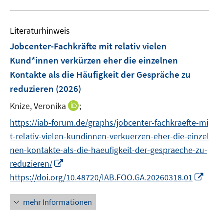
F
s
s
u
n
n
e
t
t
e
s
s
n
e
e
Literaturhinweis
m
t
t
s
r
r
F
e
e
Jobcenter-Fachkräfte mit relativ vielen
t
ö
ö
e
r
r
Kund*innen verkürzen eher die einzelnen
e
f
f
n
ö
ö
r
Kontakte als die Häufigkeit der Gespräche zu
f
f
s
f
f
ö
reduzieren
(2026)
n
n
t
f
f
f
e
e
e
n
n
I
Knize, Veronika
;
f
n
n
r
e
e
n
n
https://iab-forum.de/graphs/jobcenter-fachkraefte-mi
ö
n
n
n
e
t-relativ-vielen-kundinnen-verkuerzen-eher-die-einzel
f
e
n
f
nen-kontakte-als-die-haeufigkeit-der-gespraeche-zu-
u
n
I
reduzieren/
e
e
n
m
I
https://doi.org/10.48720/IAB.FOO.GA.20260318.01
n
n
F
n
e
e
n
mehr Informationen
u
n
e