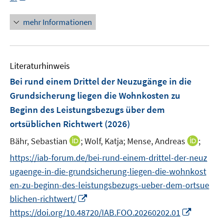
n
e
F
F
n
m
m
e
u
e
e
n
F
F
mehr Informationen
m
e
n
n
e
e
e
F
m
s
s
u
n
n
e
F
t
t
e
s
s
n
e
e
e
Literaturhinweis
m
t
t
s
n
r
r
F
e
e
Bei rund einem Drittel der Neuzugänge in die
t
s
ö
ö
e
r
r
e
Grundsicherung liegen die Wohnkosten zu
t
f
f
n
ö
ö
r
Beginn des Leistungsbezugs über dem
e
f
f
s
f
f
ö
r
n
n
ortsüblichen Richtwert
(2026)
t
f
f
f
ö
e
e
e
n
n
f
I
I
Bähr, Sebastian
;
Wolf, Katja;
Mense, Andreas
;
f
n
n
r
e
e
n
n
n
f
https://iab-forum.de/bei-rund-einem-drittel-der-neuz
ö
n
n
e
n
n
n
ugaenge-in-die-grundsicherung-liegen-die-wohnkost
f
n
e
e
e
f
en-zu-beginn-des-leistungsbezugs-ueber-dem-ortsue
u
u
n
n
I
blichen-richtwert/
e
e
e
n
m
I
m
https://doi.org/10.48720/IAB.FOO.20260202.01
n