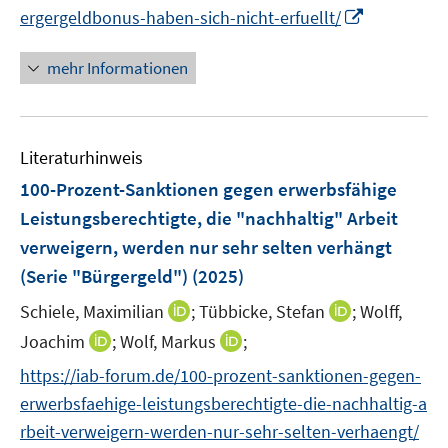
r
e
n
n
I
ergergeldbonus-haben-sich-nicht-erfuellt/
u
u
ö
n
e
e
n
e
e
f
u
n
n
mehr Informationen
m
m
f
e
e
F
F
n
m
u
e
e
e
F
e
n
n
n
e
Literaturhinweis
m
s
s
n
F
100-Prozent-Sanktionen gegen erwerbsfähige
t
t
s
e
e
e
Leistungsberechtigte, die "nachhaltig" Arbeit
t
n
r
r
verweigern, werden nur sehr selten verhängt
e
s
ö
ö
r
(Serie "Bürgergeld")
(2025)
t
f
f
ö
e
f
I
f
I
Schiele, Maximilian
;
Tübbicke, Stefan
;
Wolff,
f
r
n
n
n
n
I
I
Joachim
;
Wolf, Markus
;
f
ö
e
n
e
n
n
n
n
f
https://iab-forum.de/100-prozent-sanktionen-gegen-
n
e
n
e
n
n
e
f
erwerbsfaehige-leistungsberechtigte-die-nachhaltig-a
u
u
e
e
n
n
e
e
rbeit-verweigern-werden-nur-sehr-selten-verhaengt/
u
u
e