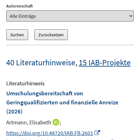
Autorenschaft
40 Literaturhinweise
,
15 IAB-Projekte
Literaturhinweis
Umschulungsbereitschaft von
Geringqualifizierten und finanzielle Anreize
(2026)
I
Artmann, Elisabeth
;
n
I
https://doi.org/10.48720/IAB.FB.2601
n
n