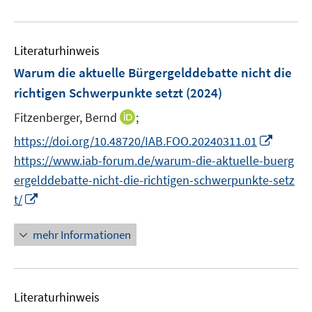
n
n
e
e
s
s
u
m
t
t
e
F
Literaturhinweis
e
e
m
e
r
r
F
Warum die aktuelle Bürgergelddebatte nicht die
n
ö
ö
e
richtigen Schwerpunkte setzt
(2024)
s
f
f
n
t
I
Fitzenberger, Bernd
;
f
f
s
e
n
n
n
t
I
https://doi.org/10.48720/IAB.FOO.20240311.01
r
n
e
e
e
n
https://www.iab-forum.de/warum-die-aktuelle-buerg
ö
e
n
n
r
n
ergelddebatte-nicht-die-richtigen-schwerpunkte-setz
f
u
ö
e
I
f
t/
e
f
u
n
n
m
f
e
n
e
F
mehr Informationen
n
m
e
n
e
e
F
u
n
n
e
e
s
n
Literaturhinweis
m
t
s