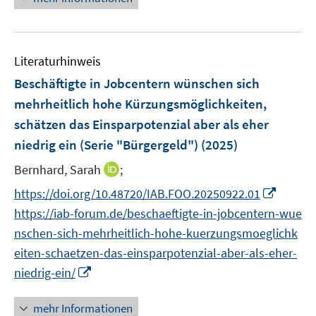
e
n
e
u
s
n
e
t
s
Literaturhinweis
m
e
t
F
r
Beschäftigte in Jobcentern wünschen sich
e
e
ö
r
mehrheitlich hohe Kürzungsmöglichkeiten,
n
f
ö
schätzen das Einsparpotenzial aber als eher
s
f
f
niedrig ein (Serie "Bürgergeld")
(2025)
t
n
f
e
e
I
n
Bernhard, Sarah
;
r
n
n
e
I
https://doi.org/10.48720/IAB.FOO.20250922.01
ö
n
n
n
https://iab-forum.de/beschaeftigte-in-jobcentern-wue
f
e
n
f
nschen-sich-mehrheitlich-hohe-kuerzungsmoeglichk
u
e
n
eiten-schaetzen-das-einsparpotenzial-aber-als-eher-
e
u
e
I
m
niedrig-ein/
e
n
n
F
m
n
e
mehr Informationen
F