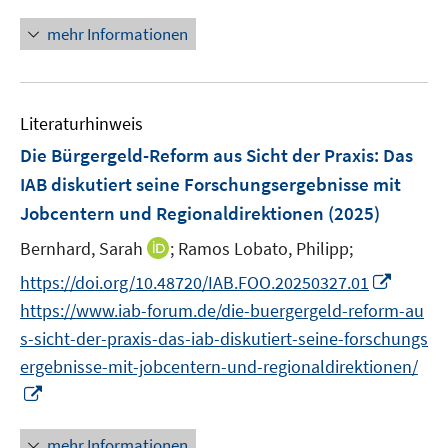
e
n
m
e
n
n
F
mehr Informationen
m
e
e
F
u
n
e
e
s
n
Literaturhinweis
m
t
s
F
e
Die Bürgergeld-Reform aus Sicht der Praxis: Das
t
e
r
IAB diskutiert seine Forschungsergebnisse mit
e
n
ö
r
Jobcentern und Regionaldirektionen
(2025)
s
f
ö
t
I
Bernhard, Sarah
f
;
Ramos Lobato, Philipp;
f
e
n
n
I
f
https://doi.org/10.48720/IAB.FOO.20250327.01
r
n
e
n
n
https://www.iab-forum.de/die-buergergeld-reform-au
ö
e
n
n
e
s-sicht-der-praxis-das-iab-diskutiert-seine-forschungs
f
u
e
n
f
ergebnisse-mit-jobcentern-und-regionaldirektionen/
e
u
n
I
m
e
e
n
F
m
n
n
e
mehr Informationen
F