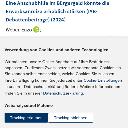
F
e
Eine Anschubhilfe im Bürgergeld könnte die
t
e
r
Erwerbsanreize erheblich stärken (IAB-
e
n
ö
r
Debattenbeiträge)
(2024)
s
f
ö
t
I
Weber, Enzo
;
f
f
e
n
n
I
f
https://doi.org/10.48720/IAB.FOO.20240626.01
r
n
e
n
n
https://www.iab-forum.de/eine-anschubhilfe-im-buer
ö
e
n
Verwendung von Cookies und anderen Technologien
n
e
gergeld-koennte-die-erwerbsanreize-erheblich-staerk
f
u
e
n
I
f
Wir möchten unsere Online-Angebote auf Ihre Bedürfnisse
en/
e
u
anpassen. Zu diesem Zweck setzen wir sogenannte Cookies ein.
n
n
m
e
Sie können selbst entscheiden, welche Cookies Sie zulassen.
n
e
F
mehr Informationen
m
Ihre Einwilligung können Sie jederzeit unter
Cookie-Einstellungen
e
n
e
F
in unserer Datenschutzerklärung ändern. Weitere Informationen
u
n
e
finden Sie in unserer
Datenschutzerklärung
.
e
s
n
Literaturhinweis
m
t
Webanalysetool Matomo
s
F
e
The Dovish Turnaround: Germany’s Social Benefit
t
e
r
Tracking erlauben
Tracking ablehnen
Reform and Job Findings
(2024)
e
n
ö
r