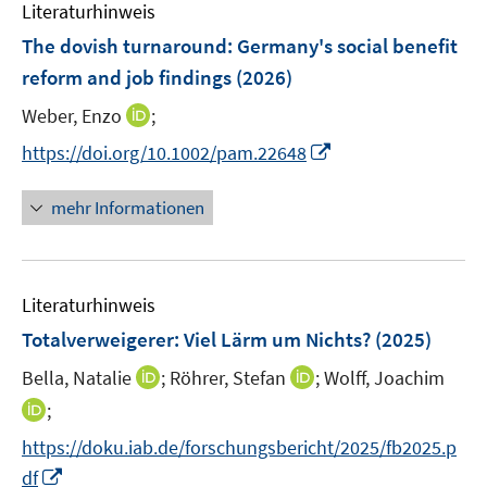
F
Literaturhinweis
m
s
e
F
The dovish turnaround: Germany's social benefit
t
n
e
e
reform and job findings
(2026)
s
n
r
t
I
Weber, Enzo
;
s
ö
e
n
t
I
f
https://doi.org/10.1002/pam.22648
r
n
e
n
f
ö
e
r
n
n
mehr Informationen
f
u
ö
e
e
f
e
f
u
n
n
m
f
e
e
F
n
Literaturhinweis
m
n
e
e
F
Totalverweigerer: Viel Lärm um Nichts?
(2025)
n
n
e
s
I
I
Bella, Natalie
;
Röhrer, Stefan
;
Wolff, Joachim
n
t
n
n
I
;
s
e
n
n
n
t
https://doku.iab.de/forschungsbericht/2025/fb2025.p
r
e
e
n
e
I
df
ö
u
u