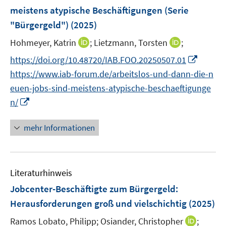
e
meistens atypische Beschäftigungen (Serie
e
n
r
"Bürgergeld")
(2025)
s
ö
t
I
I
Hohmeyer, Katrin
;
Lietzmann, Torsten
;
f
e
n
n
I
f
https://doi.org/10.48720/IAB.FOO.20250507.01
r
n
n
n
n
https://www.iab-forum.de/arbeitslos-und-dann-die-n
ö
e
e
n
e
euen-jobs-sind-meistens-atypische-beschaeftigunge
f
u
u
e
n
I
f
n/
e
e
u
n
n
m
m
e
n
e
F
F
mehr Informationen
m
e
n
e
e
F
u
n
n
e
e
s
s
n
Literaturhinweis
m
t
t
s
F
e
e
Jobcenter-Beschäftigte zum Bürgergeld:
t
e
r
r
Herausforderungen groß und vielschichtig
(2025)
e
n
ö
ö
r
I
Ramos Lobato, Philipp;
Osiander, Christopher
;
s
f
f