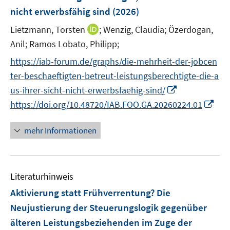
n
r
nicht erwerbsfähig sind
(2026)
e
s
ö
r
t
I
Lietzmann, Torsten
;
Wenzig, Claudia;
Özerdogan,
f
ö
e
n
Anil;
Ramos Lobato, Philipp;
f
f
r
n
n
f
https://iab-forum.de/graphs/die-mehrheit-der-jobcen
ö
e
e
n
ter-beschaeftigten-betreut-leistungsberechtigte-die-a
f
u
n
e
I
f
us-ihrer-sicht-nicht-erwerbsfaehig-sind/
e
n
n
n
m
I
https://doi.org/10.48720/IAB.FOO.GA.20260224.01
n
e
F
n
e
n
e
n
mehr Informationen
u
n
e
e
s
u
m
t
e
F
Literaturhinweis
e
m
e
r
F
Aktivierung statt Frühverrentung? Die
n
ö
e
Neujustierung der Steuerungslogik gegenüber
s
f
n
älteren Leistungsbeziehenden im Zuge der
t
f
s