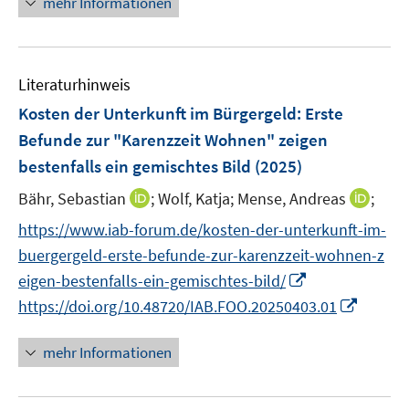
F
mehr Informationen
m
e
n
e
F
u
n
e
e
s
n
Literaturhinweis
m
t
s
F
e
Kosten der Unterkunft im Bürgergeld: Erste
t
e
r
Befunde zur "Karenzzeit Wohnen" zeigen
e
n
ö
r
bestenfalls ein gemischtes Bild
(2025)
s
f
ö
t
I
I
Bähr, Sebastian
;
f
Wolf, Katja;
Mense, Andreas
;
f
e
n
n
n
f
https://www.iab-forum.de/kosten-der-unterkunft-im-
r
n
n
e
n
buergergeld-erste-befunde-zur-karenzzeit-wohnen-z
ö
e
e
n
e
I
eigen-bestenfalls-ein-gemischtes-bild/
f
u
u
n
n
I
f
https://doi.org/10.48720/IAB.FOO.20250403.01
e
e
n
n
n
m
m
e
n
e
F
F
mehr Informationen
u
e
n
e
e
e
u
n
n