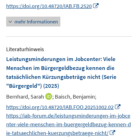
e
r
n
I
f
e
e
https://doi.org/10.48720/IAB.FB.2520
u
ö
n
n
f
m
m
e
f
e
n
n
F
F
mehr Informationen
m
f
u
e
e
e
e
F
n
e
u
n
n
n
e
e
m
e
s
s
n
n
F
Literaturhinweis
m
t
t
s
e
F
e
e
Leistungsminderungen im Jobcenter: Viele
t
n
e
r
r
e
Menschen im Bürgergeldbezug kennen die
s
n
ö
ö
r
tatsächlichen Kürzungsbeträge nicht (Serie
t
s
f
f
ö
e
"Bürgergeld")
(2025)
t
f
f
f
r
e
n
n
f
I
Bernhard, Sarah
;
Baisch, Benjamin;
ö
r
e
e
n
n
I
https://doi.org/10.48720/IAB.FOO.20251002.02
f
ö
n
n
e
n
n
f
https://iab-forum.de/leistungsminderungen-im-jobce
f
n
e
n
n
f
nter-viele-menschen-im-buergergeldbezug-kennen-d
u
e
e
n
I
ie-tatsaechlichen-kuerzungsbetraege-nicht/
e
u
n