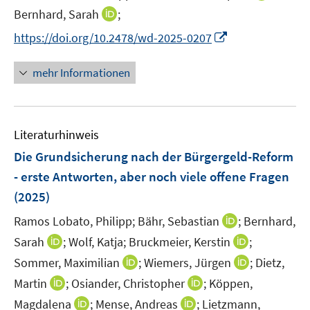
ö
n
t
I
f
f
Bernhard, Sarah
;
f
n
e
n
n
n
I
f
https://doi.org/10.2478/wd-2025-0207
e
r
n
e
e
n
n
u
ö
e
n
n
n
e
mehr Informationen
e
f
u
e
n
m
f
e
u
F
n
m
e
e
e
F
Literaturhinweis
m
n
n
e
F
Die Grundsicherung nach der Bürgergeld-Reform
s
n
e
t
- erste Antworten, aber noch viele offene Fragen
s
n
e
(2025)
t
s
r
e
t
I
Ramos Lobato, Philipp;
Bähr, Sebastian
;
Bernhard,
ö
r
e
n
I
I
Sarah
;
Wolf, Katja;
Bruckmeier, Kerstin
;
f
ö
r
n
n
n
f
I
I
Sommer, Maximilian
f
;
Wiemers, Jürgen
;
Dietz,
ö
e
n
n
n
n
n
f
I
I
Martin
;
Osiander, Christopher
;
Köppen,
f
u
e
e
e
n
n
n
n
n
f
I
I
e
Magdalena
;
Mense, Andreas
;
Lietzmann,
u
u
n