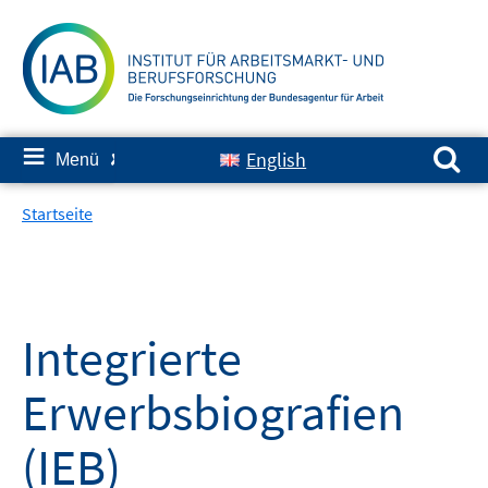
Springe
zum
Inhalt
Suchen nach:
≡
English
Menü
✘
Startseite
Integrierte
Erwerbsbiografien
(IEB)