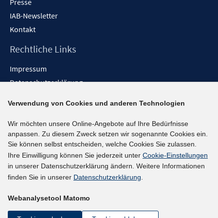
Presse
IAB-Newsletter
Kontakt
Rechtliche Links
Impressum
Datenschutzerklärung
Erklärung zur Barrierefreiheit
Verwendung von Cookies und anderen Technologien
Barrieren melden
Wir möchten unsere Online-Angebote auf Ihre Bedürfnisse
Social-Media-Kanäle
anpassen. Zu diesem Zweck setzen wir sogenannte Cookies ein.
Sie können selbst entscheiden, welche Cookies Sie zulassen.
BlueSky
Ihre Einwilligung können Sie jederzeit unter
Cookie-Einstellungen
YouTube
in unserer Datenschutzerklärung ändern. Weitere Informationen
LinkedIn
finden Sie in unserer
Datenschutzerklärung
.
XING
Webanalysetool Matomo
kununu
Netiquette