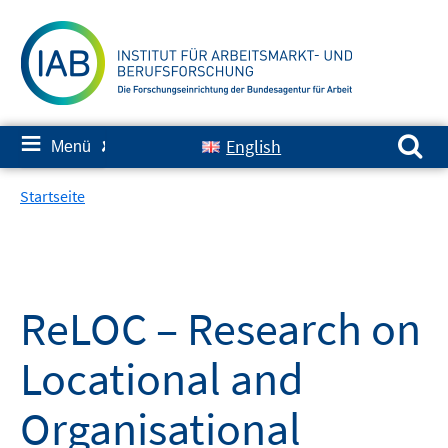
Springe
zum
Inhalt
Suchen nach:
≡
English
Menü
✘
Startseite
ReLOC – Research on
Locational and
Organisational