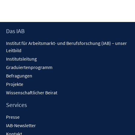
Footer
Das IAB
Inhalt
Institut für Arbeitsmarkt- und Berufsforschung (IAB) – unser
Leitbild
Institutsleitung
Graduiertenprogramm
Befragungen
Projekte
Wissenschaftlicher Beirat
Services
Presse
IAB-Newsletter
Kontakt