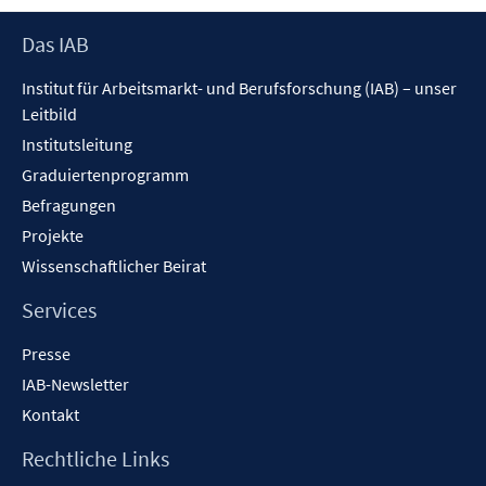
Footer
Das IAB
Inhalt
Institut für Arbeitsmarkt- und Berufsforschung (IAB) – unser
Leitbild
Institutsleitung
Graduiertenprogramm
Befragungen
Projekte
Wissenschaftlicher Beirat
Services
Presse
IAB-Newsletter
Kontakt
Rechtliche Links