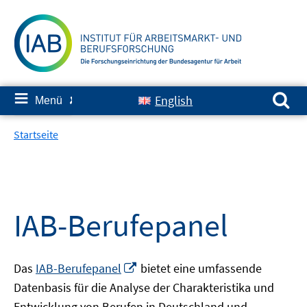
Springe
zum
Inhalt
Suchen nach:
≡
English
Menü
✘
Startseite
IAB-Berufepanel
In
Das
IAB-Berufepanel
bietet eine umfassende
neuem
Datenbasis für die Analyse der Charakteristika und
Fenster
Entwicklung von Berufen in Deutschland und