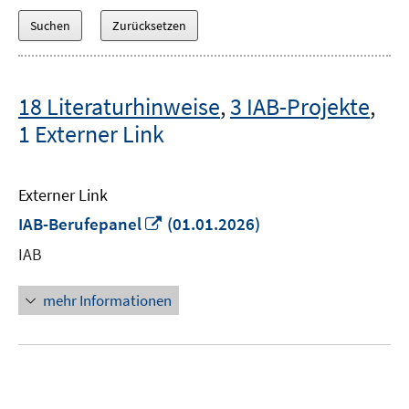
18 Literaturhinweise
,
3 IAB-Projekte
,
1 Externer Link
Externer Link
In
IAB-Berufepanel
(01.01.2026)
neuem
IAB
Fenster
öffnen
mehr Informationen