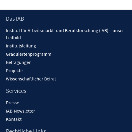
Footer
Das IAB
Inhalt
Institut für Arbeitsmarkt- und Berufsforschung (IAB) – unser
Leitbild
Institutsleitung
Graduiertenprogramm
Befragungen
Projekte
Wissenschaftlicher Beirat
Services
Presse
IAB-Newsletter
Kontakt
Rechtliche Links