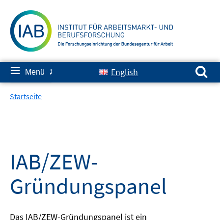
Springe
zum
Inhalt
Suchen nach:
≡
English
Menü
✘
Startseite
IAB/ZEW-
Gründungspanel
Das IAB/ZEW-Gründungspanel ist ein