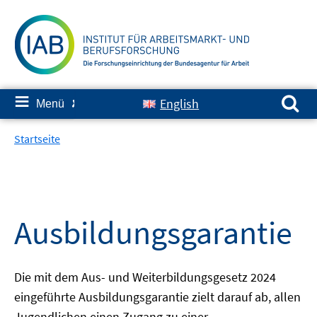
Springe
zum
Inhalt
Suchen nach:
≡
English
Menü
✘
Startseite
Ausbildungsgarantie
Die mit dem Aus- und Weiterbildungsgesetz 2024
eingeführte Ausbildungsgarantie zielt darauf ab, allen
Jugendlichen einen Zugang zu einer