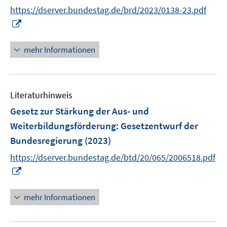
t
https://dserver.bundestag.de/brd/2023/0138-23.pdf
e
I
r
n
ö
n
mehr Informationen
f
e
f
u
n
e
e
Literaturhinweis
m
n
F
Gesetz zur Stärkung der Aus- und
e
Weiterbildungsförderung
:
Gesetzentwurf der
n
Bundesregierung
(2023)
s
t
https://dserver.bundestag.de/btd/20/065/2006518.pdf
e
I
r
n
ö
n
mehr Informationen
f
e
f
u