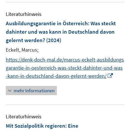
u
n
e
e
Literaturhinweis
m
n
F
Ausbildungsgarantie in Österreich
:
Was steckt
e
dahinter und was kann in Deutschland davon
n
gelernt werden?
(2024)
s
t
Eckelt, Marcus;
e
https://denk-doch-mal.de/marcus-eckelt-ausbildungs
r
garantie-in-oesterreich-was-steckt-dahinter-und-was
ö
I
-kann-in-deutschland-davon-gelernt-werden/
f
n
f
n
mehr Informationen
n
e
e
u
n
e
Literaturhinweis
m
F
Mit Sozialpolitik regieren
:
Eine