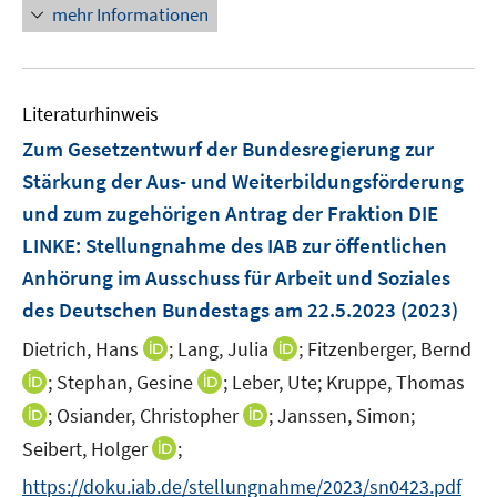
r
mehr Informationen
f
ö
f
f
n
f
e
n
Literaturhinweis
n
e
Zum Gesetzentwurf der Bundesregierung zur
n
Stärkung der Aus- und Weiterbildungsförderung
und zum zugehörigen Antrag der Fraktion DIE
LINKE
:
Stellungnahme des IAB zur öffentlichen
Anhörung im Ausschuss für Arbeit und Soziales
des Deutschen Bundestags am 22.5.2023
(2023)
I
I
Dietrich, Hans
;
Lang, Julia
;
Fitzenberger, Bernd
n
n
I
I
;
Stephan, Gesine
;
Leber, Ute;
Kruppe, Thomas
n
n
n
n
I
I
;
Osiander, Christopher
;
Janssen, Simon;
e
e
n
n
n
n
I
Seibert, Holger
;
u
u
e
e
n
n
n
e
e
https://doku.iab.de/stellungnahme/2023/sn0423.pdf
u
u
e
e