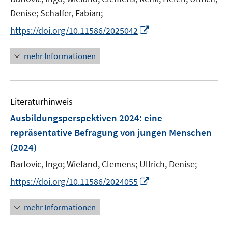
Denise;
Schaffer, Fabian;
I
https://doi.org/10.11586/2025042
n
n
mehr Informationen
e
u
e
Literaturhinweis
m
F
Ausbildungsperspektiven 2024
:
eine
e
repräsentative Befragung von jungen Menschen
n
(2024)
s
t
Barlovic, Ingo;
Wieland, Clemens;
Ullrich, Denise;
e
I
https://doi.org/10.11586/2024055
r
n
ö
n
mehr Informationen
f
e
f