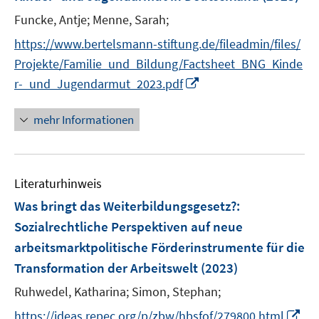
e
t
Funcke, Antje;
Menne, Sarah;
n
e
s
https://www.bertelsmann-stiftung.de/fileadmin/files/
r
t
Projekte/Familie_und_Bildung/Factsheet_BNG_Kinde
ö
e
I
r-_und_Jugendarmut_2023.pdf
f
r
n
f
ö
n
n
mehr Informationen
f
e
e
f
u
n
n
e
e
Literaturhinweis
m
n
F
Was bringt das Weiterbildungsgesetz?
:
e
Sozialrechtliche Perspektiven auf neue
n
arbeitsmarktpolitische Förderinstrumente für die
s
Transformation der Arbeitswelt
(2023)
t
e
Ruhwedel, Katharina;
Simon, Stephan;
r
I
https://ideas.repec.org/p/zbw/hbsfof/279800.html