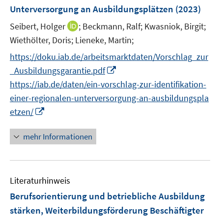
n
e
Unterversorgung an Ausbildungsplätzen
(2023)
s
n
t
I
Seibert, Holger
;
Beckmann, Ralf;
Kwasniok, Birgit;
s
e
n
t
Wiethölter, Doris;
Lieneke, Martin;
r
n
e
https://doku.iab.de/arbeitsmarktdaten/Vorschlag_zur
ö
e
r
I
f
_Ausbildungsgarantie.pdf
u
ö
n
f
https://iab.de/daten/ein-vorschlag-zur-identifikation-
e
f
n
n
m
f
einer-regionalen-unterversorgung-an-ausbildungspla
e
e
F
n
I
etzen/
u
n
e
e
n
e
n
n
n
mehr Informationen
m
s
e
F
t
u
e
e
e
n
r
Literaturhinweis
m
s
ö
F
Berufsorientierung und betriebliche Ausbildung
t
f
e
stärken, Weiterbildungsförderung Beschäftigter
e
f
n