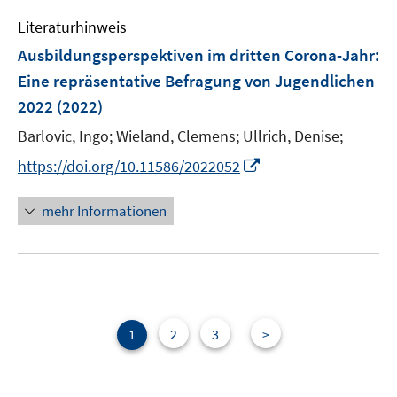
n
e
e
Literaturhinweis
m
n
F
Ausbildungsperspektiven im dritten Corona-Jahr
:
e
Eine repräsentative Befragung von Jugendlichen
n
2022
(2022)
s
t
Barlovic, Ingo;
Wieland, Clemens;
Ullrich, Denise;
e
I
https://doi.org/10.11586/2022052
r
n
ö
n
mehr Informationen
f
e
f
u
n
e
e
m
n
F
e
1
2
3
>
n
s