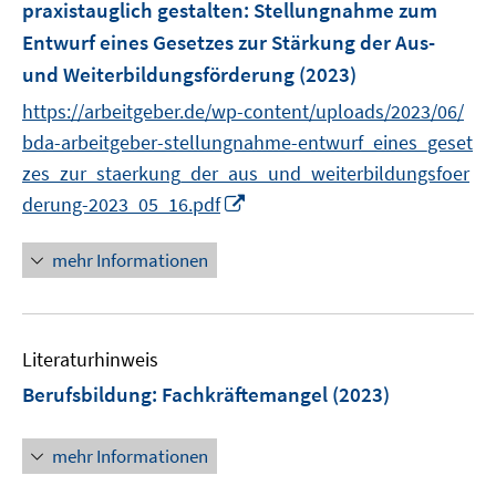
r
praxistauglich gestalten
:
Stellungnahme zum
n
s
ö
e
Entwurf eines Gesetzes zur Stärkung der Aus-
t
f
n
e
und Weiterbildungsförderung
(2023)
f
r
https://arbeitgeber.de/wp-content/uploads/2023/06/
n
ö
e
bda-arbeitgeber-stellungnahme-entwurf_eines_geset
f
n
zes_zur_staerkung_der_aus_und_weiterbildungsfoer
f
I
derung-2023_05_16.pdf
n
n
e
n
n
mehr Informationen
e
u
e
Literaturhinweis
m
F
Berufsbildung
:
Fachkräftemangel
(2023)
e
n
mehr Informationen
s
t