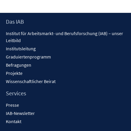
t
e
r
Footer
Das IAB
ö
Inhalt
f
Institut für Arbeitsmarkt- und Berufsforschung (IAB) – unser
f
Leitbild
n
Institutsleitung
e
n
Graduiertenprogramm
Befragungen
Projekte
Wissenschaftlicher Beirat
Services
Presse
IAB-Newsletter
Kontakt