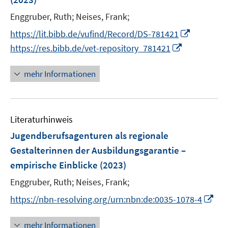
f
f
s
f
ö
ö
e
e
r
n
n
t
Enggruber, Ruth;
Neises, Frank;
f
f
f
n
n
ö
e
e
e
n
f
f
I
https://lit.bibb.de/vufind/Record/DS-781421
f
n
n
r
e
n
n
n
I
https://res.bibb.de/vet-repository_781421
f
ö
n
e
e
n
n
n
f
n
n
e
n
e
mehr Informationen
f
u
e
n
n
e
u
e
m
e
n
F
Literaturhinweis
m
e
F
Jugendberufsagenturen als regionale
n
e
Gestalterinnen der Ausbildungsgarantie –
s
n
empirische Einblicke
(2023)
t
s
e
t
Enggruber, Ruth;
Neises, Frank;
r
e
I
https://nbn-resolving.org/urn:nbn:de:0035-1078-4
ö
r
n
f
ö
n
mehr Informationen
f