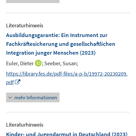
f
e
n
f
u
e
n
e
n
e
Literaturhinweis
m
n
F
Ausbildungsgarantie
:
Ein Instrument zur
e
Fachkräftesicherung und gesellschaftlichen
n
Integration junger Menschen
(2023)
s
t
I
Euler, Dieter
;
Seeber, Susan;
e
n
https://library.fes.de/pdf-files/a-p-b/19972-20230209.
r
n
I
pdf
ö
e
n
f
u
n
mehr Informationen
f
e
e
n
m
u
e
F
e
n
e
Literaturhinweis
m
n
F
Kinder- und Jugendarmut in Deutschland
(2023)
s