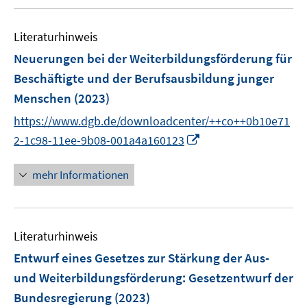
e
r
Literaturhinweis
ö
Neuerungen bei der Weiterbildungsförderung für
f
Beschäftigte und der Berufsausbildung junger
f
n
Menschen
(2023)
e
https://www.dgb.de/downloadcenter/++co++0b10e71
n
I
2-1c98-11ee-9b08-001a4a160123
n
n
mehr Informationen
e
u
e
Literaturhinweis
m
F
Entwurf eines Gesetzes zur Stärkung der Aus-
e
und Weiterbildungsförderung
:
Gesetzentwurf der
n
Bundesregierung
(2023)
s