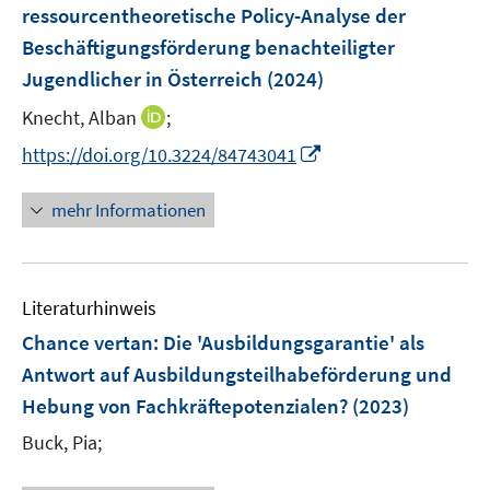
e
ressourcentheoretische Policy-Analyse der
n
Beschäftigungsförderung benachteiligter
s
Jugendlicher in Österreich
(2024)
t
e
I
Knecht, Alban
;
r
n
I
https://doi.org/10.3224/84743041
ö
n
n
f
e
n
mehr Informationen
f
u
e
n
e
u
e
m
e
n
F
Literaturhinweis
m
e
F
Chance vertan: Die 'Ausbildungsgarantie' als
n
e
Antwort auf Ausbildungsteilhabeförderung und
s
n
Hebung von Fachkräftepotenzialen?
t
(2023)
s
e
t
Buck, Pia;
r
e
ö