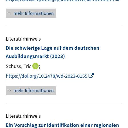
ö
n
f
n
mehr Informationen
f
e
n
u
e
e
n
Literaturhinweis
m
F
Die schwierige Lage auf dem deutschen
e
Ausbildungsmarkt
(2023)
n
I
Schuss, Eric
;
s
n
t
I
https://doi.org/10.2478/wd-2023-0155
n
e
n
e
r
n
mehr Informationen
u
ö
e
e
f
u
m
f
e
F
n
Literaturhinweis
m
e
e
F
Ein Vorschlag zur Identifikation einer regionalen
n