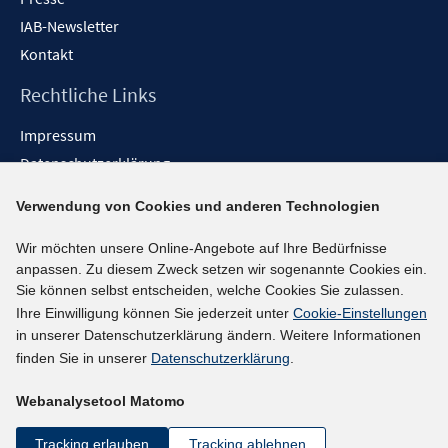
IAB-Newsletter
Kontakt
Rechtliche Links
Impressum
Datenschutzerklärung
Erklärung zur Barrierefreiheit
Verwendung von Cookies und anderen Technologien
Barrieren melden
Wir möchten unsere Online-Angebote auf Ihre Bedürfnisse
Social-Media-Kanäle
anpassen. Zu diesem Zweck setzen wir sogenannte Cookies ein.
Sie können selbst entscheiden, welche Cookies Sie zulassen.
BlueSky
Ihre Einwilligung können Sie jederzeit unter
Cookie-Einstellungen
YouTube
in unserer Datenschutzerklärung ändern. Weitere Informationen
LinkedIn
finden Sie in unserer
Datenschutzerklärung
.
XING
Webanalysetool Matomo
kununu
Netiquette
Tracking erlauben
Tracking ablehnen