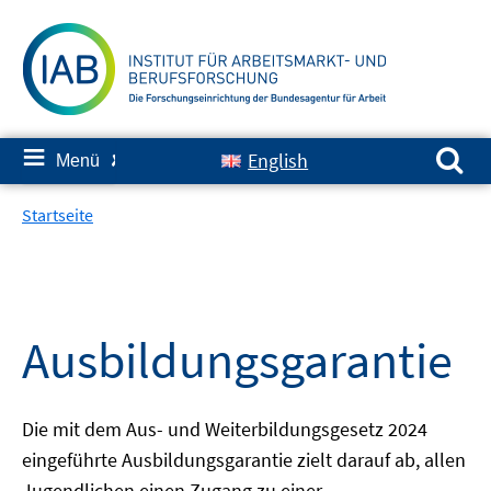
Springe
zum
Inhalt
Suchen nach:
≡
English
Menü
✘
Startseite
Ausbildungsgarantie
Die mit dem Aus- und Weiterbildungsgesetz 2024
eingeführte Ausbildungsgarantie zielt darauf ab, allen
Jugendlichen einen Zugang zu einer