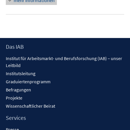
mehr Informationen
Footer
Das IAB
Inhalt
Institut für Arbeitsmarkt- und Berufsforschung (IAB) – unser
Leitbild
Institutsleitung
Graduiertenprogramm
Befragungen
Projekte
Wissenschaftlicher Beirat
Services
Presse